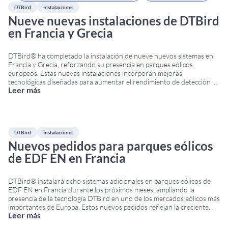
DTBird
Instalaciones
Nueve nuevas instalaciones de DTBird
en Francia y Grecia
DTBird® ha completado la instalación de nueve nuevos sistemas en
Francia y Grecia, reforzando su presencia en parques eólicos
europeos. Estas nuevas instalaciones incorporan mejoras
tecnológicas diseñadas para aumentar el rendimiento de detección y
Leer más
optimizar la monitorización de aves en entornos eólicos. Nuevas
instalaciones DTBird en Europa Los nuevos sistemas DTBird operan
con conexión SCADA
...
DTBird
Instalaciones
Nuevos pedidos para parques eólicos
de EDF EN en Francia
DTBird® instalará ocho sistemas adicionales en parques eólicos de
EDF EN en Francia durante los próximos meses, ampliando la
presencia de la tecnología DTBird en uno de los mercados eólicos más
importantes de Europa. Estos nuevos pedidos reflejan la creciente
Leer más
adopción de soluciones automáticas para la monitorización de aves y
la reducción del riesgo de
...