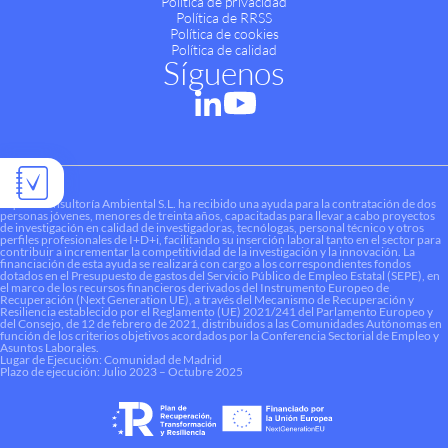
Política de privacidad
Política de RRSS
Política de cookies
Política de calidad
Síguenos
Liquen Consultoría Ambiental S.L. ha recibido una ayuda para la contratación de dos
personas jóvenes, menores de treinta años, capacitadas para llevar a cabo proyectos
de investigación en calidad de investigadoras, tecnólogas, personal técnico y otros
perfiles profesionales de I+D+i, facilitando su inserción laboral tanto en el sector para
contribuir a incrementar la competitividad de la investigación y la innovación. La
financiación de esta ayuda se realizará con cargo a los correspondientes fondos
dotados en el Presupuesto de gastos del Servicio Público de Empleo Estatal (SEPE), en
el marco de los recursos financieros derivados del Instrumento Europeo de
Recuperación (Next Generation UE), a través del Mecanismo de Recuperación y
Resiliencia establecido por el Reglamento (UE) 2021/241 del Parlamento Europeo y
del Consejo, de 12 de febrero de 2021, distribuidos a las Comunidades Autónomas en
función de los criterios objetivos acordados por la Conferencia Sectorial de Empleo y
Asuntos Laborales.
Lugar de Ejecución: Comunidad de Madrid
Plazo de ejecución: Julio 2023 – Octubre 2025