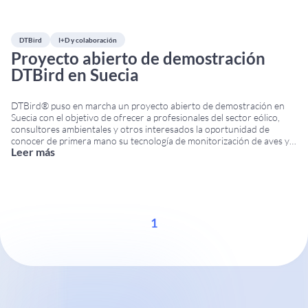
DTBird
I+D y colaboración
Proyecto abierto de demostración
DTBird en Suecia
DTBird® puso en marcha un proyecto abierto de demostración en
Suecia con el objetivo de ofrecer a profesionales del sector eólico,
consultores ambientales y otros interesados la oportunidad de
conocer de primera mano su tecnología de monitorización de aves y
Leer más
reducción del riesgo de colisión. La iniciativa fue organizada en
colaboración con Ecocom AB y
...
1