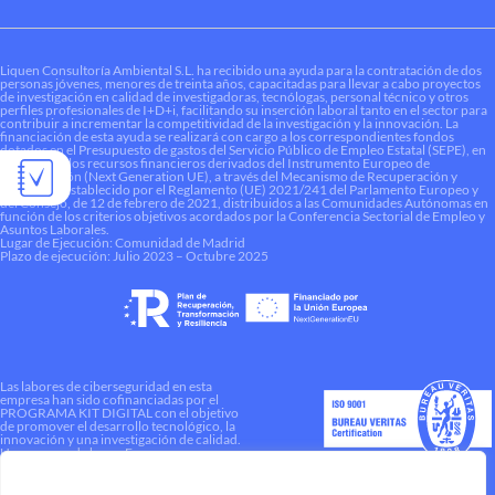
Liquen Consultoría Ambiental S.L. ha recibido una ayuda para la contratación de dos
personas jóvenes, menores de treinta años, capacitadas para llevar a cabo proyectos
de investigación en calidad de investigadoras, tecnólogas, personal técnico y otros
perfiles profesionales de I+D+i, facilitando su inserción laboral tanto en el sector para
contribuir a incrementar la competitividad de la investigación y la innovación. La
financiación de esta ayuda se realizará con cargo a los correspondientes fondos
dotados en el Presupuesto de gastos del Servicio Público de Empleo Estatal (SEPE), en
el marco de los recursos financieros derivados del Instrumento Europeo de
Recuperación (Next Generation UE), a través del Mecanismo de Recuperación y
Resiliencia establecido por el Reglamento (UE) 2021/241 del Parlamento Europeo y
del Consejo, de 12 de febrero de 2021, distribuidos a las Comunidades Autónomas en
función de los criterios objetivos acordados por la Conferencia Sectorial de Empleo y
Asuntos Laborales.
Lugar de Ejecución: Comunidad de Madrid
Plazo de ejecución: Julio 2023 – Octubre 2025
Las labores de ciberseguridad en esta
empresa han sido cofinanciadas por el
PROGRAMA KIT DIGITAL con el objetivo
de promover el desarrollo tecnológico, la
innovación y una investigación de calidad.
Una manera de hacer Europa