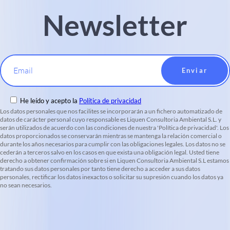
Newsletter
Email
He leído y acepto la
Política de privacidad
Los datos personales que nos facilites se incorporarán a un fichero automatizado de
datos de carácter personal cuyo responsable es Liquen Consultoria Ambiental S.L. y
serán utilizados de acuerdo con las condiciones de nuestra 'Política de privacidad'. Los
datos proporcionados se conservarán mientras se mantenga la relación comercial o
durante los años necesarios para cumplir con las obligaciones legales. Los datos no se
cederán a terceros salvo en los casos en que exista una obligación legal. Usted tiene
derecho a obtener confirmación sobre si en Liquen Consultoria Ambiental S.L estamos
tratando sus datos personales por tanto tiene derecho a acceder a sus datos
personales, rectificar los datos inexactos o solicitar su supresión cuando los datos ya
no sean necesarios.