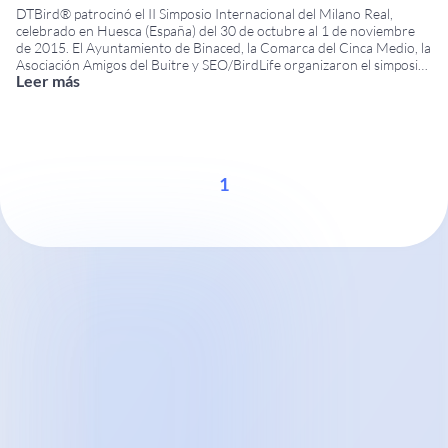
DTBird® patrocinó el II Simposio Internacional del Milano Real,
celebrado en Huesca (España) del 30 de octubre al 1 de noviembre
de 2015. El Ayuntamiento de Binaced, la Comarca del Cinca Medio, la
Asociación Amigos del Buitre y SEO/BirdLife organizaron el simposio.
Leer más
Han contado con el apoyo de organizaciones dedicadas a la
conservación y seguimiento
...
1