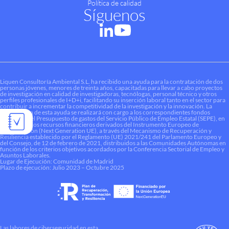
Política de calidad
Síguenos
Liquen Consultoría Ambiental S.L. ha recibido una ayuda para la contratación de dos
personas jóvenes, menores de treinta años, capacitadas para llevar a cabo proyectos
de investigación en calidad de investigadoras, tecnólogas, personal técnico y otros
perfiles profesionales de I+D+i, facilitando su inserción laboral tanto en el sector para
contribuir a incrementar la competitividad de la investigación y la innovación. La
financiación de esta ayuda se realizará con cargo a los correspondientes fondos
dotados en el Presupuesto de gastos del Servicio Público de Empleo Estatal (SEPE), en
el marco de los recursos financieros derivados del Instrumento Europeo de
Recuperación (Next Generation UE), a través del Mecanismo de Recuperación y
Resiliencia establecido por el Reglamento (UE) 2021/241 del Parlamento Europeo y
del Consejo, de 12 de febrero de 2021, distribuidos a las Comunidades Autónomas en
función de los criterios objetivos acordados por la Conferencia Sectorial de Empleo y
Asuntos Laborales.
Lugar de Ejecución: Comunidad de Madrid
Plazo de ejecución: Julio 2023 – Octubre 2025
Las labores de ciberseguridad en esta