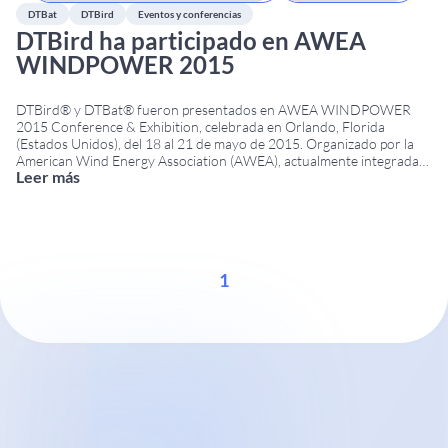
DTBat
DTBird
Eventos y conferencias
DTBird ha participado en AWEA
WINDPOWER 2015
DTBird® y DTBat® fueron presentados en AWEA WINDPOWER
2015 Conference & Exhibition, celebrada en Orlando, Florida
(Estados Unidos), del 18 al 21 de mayo de 2015. Organizado por la
American Wind Energy Association (AWEA), actualmente integrada
Leer más
en la American Clean Power Association (ACP), el evento fue una de
las principales conferencias del sector eólico en
...
1