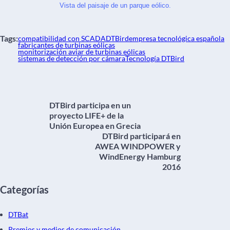
Vista del paisaje de un parque eólico.
Tags:
compatibilidad con SCADA
DTBird
empresa tecnológica española
fabricantes de turbinas eólicas
monitorización aviar de turbinas eólicas
sistemas de detección por cámara
Tecnología DTBird
DTBird participa en un
proyecto LIFE+ de la
Unión Europea en Grecia
DTBird participará en
AWEA WINDPOWER y
WindEnergy Hamburg
2016
Categorías
DTBat
Premios y medios de comunicación