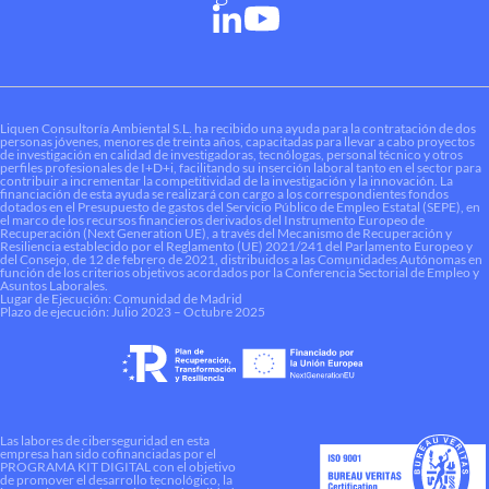
Liquen Consultoría Ambiental S.L. ha recibido una ayuda para la contratación de dos
personas jóvenes, menores de treinta años, capacitadas para llevar a cabo proyectos
de investigación en calidad de investigadoras, tecnólogas, personal técnico y otros
perfiles profesionales de I+D+i, facilitando su inserción laboral tanto en el sector para
contribuir a incrementar la competitividad de la investigación y la innovación. La
financiación de esta ayuda se realizará con cargo a los correspondientes fondos
dotados en el Presupuesto de gastos del Servicio Público de Empleo Estatal (SEPE), en
el marco de los recursos financieros derivados del Instrumento Europeo de
Recuperación (Next Generation UE), a través del Mecanismo de Recuperación y
Resiliencia establecido por el Reglamento (UE) 2021/241 del Parlamento Europeo y
del Consejo, de 12 de febrero de 2021, distribuidos a las Comunidades Autónomas en
función de los criterios objetivos acordados por la Conferencia Sectorial de Empleo y
Asuntos Laborales.
Lugar de Ejecución: Comunidad de Madrid
Plazo de ejecución: Julio 2023 – Octubre 2025
Las labores de ciberseguridad en esta
empresa han sido cofinanciadas por el
PROGRAMA KIT DIGITAL con el objetivo
de promover el desarrollo tecnológico, la