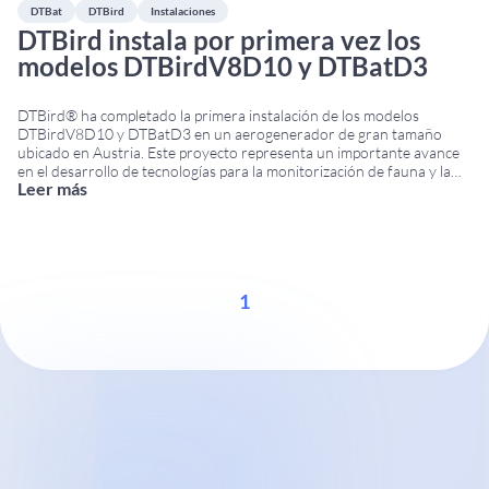
DTBat
DTBird
Instalaciones
DTBird instala por primera vez los
modelos DTBirdV8D10 y DTBatD3
DTBird® ha completado la primera instalación de los modelos
DTBirdV8D10 y DTBatD3 en un aerogenerador de gran tamaño
ubicado en Austria. Este proyecto representa un importante avance
en el desarrollo de tecnologías para la monitorización de fauna y la
Leer más
reducción del riesgo de colisión en los aerogeneradores modernos de
gran capacidad. DTBirdV8D10 para aerogeneradores de
...
1