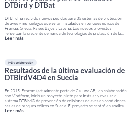
DTBird y DTBat
DTBird ha recibido nuevos pedidos para 35 sistemas de protección
de aves y murciélagos que serán instalados en parques eólicos de
Francia, Grecia, Países Bajos y España. Los nuevos proyectos
refuerzan la creciente demanda de tecnologías de protección de la
Leer más
biodiversidad dentro del sector de la energía eólica en Europa.
Nuevos sistemas de protección de
...
I+D y colaboración
Resultados de la última evaluación de
DTBirdV4D4 en Suecia
En 2015, Ecocom (actualmente parte de Calluna AB), en colaboración
con Vindform, inició un proyecto piloto para instalar y evaluar el
sistema DTBird® de prevención de colisiones de aves en condiciones
reales de parques eólicos en Suecia. El proyecto se centró en analizar
Leer más
las capacidades de detección de aves, la reducción del riesgo de
colisión
...