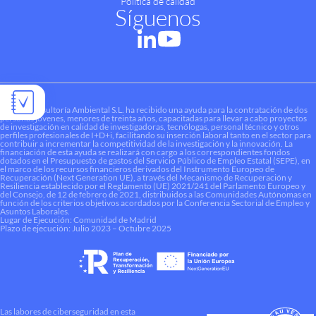
Política de calidad
Síguenos
Liquen Consultoría Ambiental S.L. ha recibido una ayuda para la contratación de dos
personas jóvenes, menores de treinta años, capacitadas para llevar a cabo proyectos
de investigación en calidad de investigadoras, tecnólogas, personal técnico y otros
perfiles profesionales de I+D+i, facilitando su inserción laboral tanto en el sector para
contribuir a incrementar la competitividad de la investigación y la innovación. La
financiación de esta ayuda se realizará con cargo a los correspondientes fondos
dotados en el Presupuesto de gastos del Servicio Público de Empleo Estatal (SEPE), en
el marco de los recursos financieros derivados del Instrumento Europeo de
Recuperación (Next Generation UE), a través del Mecanismo de Recuperación y
Resiliencia establecido por el Reglamento (UE) 2021/241 del Parlamento Europeo y
del Consejo, de 12 de febrero de 2021, distribuidos a las Comunidades Autónomas en
función de los criterios objetivos acordados por la Conferencia Sectorial de Empleo y
Asuntos Laborales.
Lugar de Ejecución: Comunidad de Madrid
Plazo de ejecución: Julio 2023 – Octubre 2025
Las labores de ciberseguridad en esta