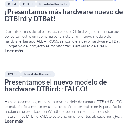
DTBat
DTBird
Novedades Producto
¡Presentamos más hardware nuevo de
DTBird y DTBat!
Durante el mes de julio, los técnicos de DTBird viajaron a un parque
eólico terrestre en Alemania para instalar un nuevo modelo de
hardware llamado ALBATROSS, así como el nuevo hardware DTBat.
El objetivo del proyecto es monitorizar la actividad de aves y
Leer más
murciélagos y también poner en marcha acciones de apagado para
reducir el
...
DTBird
Novedades Producto
Presentamos el nuevo modelo de
hardware DTBird: ¡FALCO!
Hace dos semanas, nuestro nuevo modelo de cámara DTBird FALCO
se instaló oficialmente en un parque eólico terrestre en España. Ya lo
habíamos presentado en WindEurope en marzo. Está previsto
instalar más DTBird FALCO este año en diferentes ubicaciones. ¿Por
Leer más
qué «FALCO»? Queríamos rendir homenaje a una de las familias de
aves que protegemos con
...