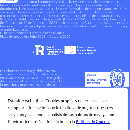
contribuir a incrementar la competitividad de la investigación y la innovación. La
financiación de esta ayuda se realizará con cargo a los correspondientes fondos
dotados en el Presupuesto de gastos del Servicio Público de Empleo Estatal (SEPE), en
el marco de los recursos financieros derivados del Instrumento Europeo de
Recuperación (Next Generation UE), a través del Mecanismo de Recuperación y
Resiliencia establecido por el Reglamento (UE) 2021/241 del Parlamento Europeo y
del Consejo, de 12 de febrero de 2021, distribuidos a las Comunidades Autónomas en
función de los criterios objetivos acordados por la Conferencia Sectorial de Empleo y
Asuntos Laborales.
Lugar de Ejecución: Comunidad de Madrid
Plazo de ejecución: Julio 2023 – Octubre 2025
Las labores de ciberseguridad en esta
empresa han sido cofinanciadas por el
PROGRAMA KIT DIGITAL con el objetivo
de promover el desarrollo tecnológico, la
innovación y una investigación de calidad.
Una manera de hacer Europa
Este sitio web utiliza Cookies propias y de terceros para
recopilar información con la finalidad de mejorar nuestros
servicios y así como el análisis de sus hábitos de navegación.
Puede obtener más información en la
Política de Cookies
.