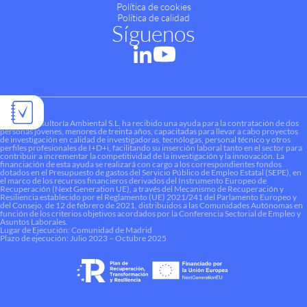
Política de cookies
Política de calidad
Síguenos
Liquen Consultoría Ambiental S.L. ha recibido una ayuda para la contratación de dos
personas jóvenes, menores de treinta años, capacitadas para llevar a cabo proyectos
de investigación en calidad de investigadoras, tecnólogas, personal técnico y otros
perfiles profesionales de I+D+i, facilitando su inserción laboral tanto en el sector para
contribuir a incrementar la competitividad de la investigación y la innovación. La
financiación de esta ayuda se realizará con cargo a los correspondientes fondos
dotados en el Presupuesto de gastos del Servicio Público de Empleo Estatal (SEPE), en
el marco de los recursos financieros derivados del Instrumento Europeo de
Recuperación (Next Generation UE), a través del Mecanismo de Recuperación y
Resiliencia establecido por el Reglamento (UE) 2021/241 del Parlamento Europeo y
del Consejo, de 12 de febrero de 2021, distribuidos a las Comunidades Autónomas en
función de los criterios objetivos acordados por la Conferencia Sectorial de Empleo y
Asuntos Laborales.
Lugar de Ejecución: Comunidad de Madrid
Plazo de ejecución: Julio 2023 – Octubre 2025