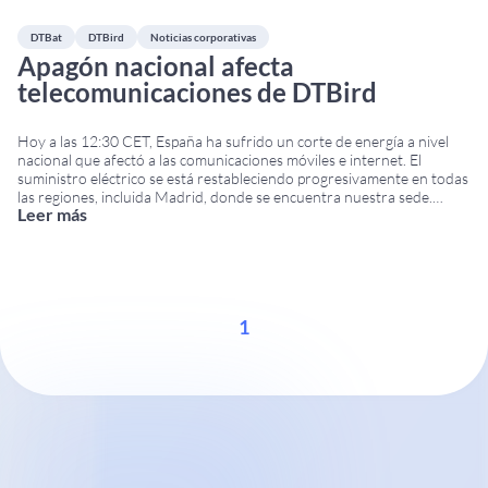
DTBat
DTBird
Noticias corporativas
Apagón nacional afecta
telecomunicaciones de DTBird
Hoy a las 12:30 CET, España ha sufrido un corte de energía a nivel
nacional que afectó a las comunicaciones móviles e internet. El
suministro eléctrico se está restableciendo progresivamente en todas
las regiones, incluida Madrid, donde se encuentra nuestra sede.
Leer más
Impacto en las operaciones de DTBird & DTBat A pesar de este
national power
...
1