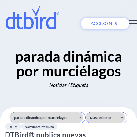
ACCESO NEST
parada dinámica
por murciélagos
Noticias / Etiqueta
DTBat
Novedades Producto
DTBird® publica nuevas