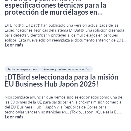
especificaciones técnicas para la
protección de murciélagos en
aerogeneradores
DTBird® & DTBat® han publicado una versión actualizada de las
Especificaciones Técnicas del sistema DTBat®, una solución diseñada
para detectar, identificar y proteger a los murciélagos en parques
eólicos. Esta nueva edición reemplaza al documento anterior de 2016
Leer más
e incorpora importantes mejoras técnicas, operativas y de instalación.
Novedades de las especificaciones técnicas DTBat Por primera
...
Noticias corporativas
Premios y medios de comunicación
¡DTBird seleccionada para la misión
EU Business Hub Japón 2025!
Nos complace anunciar que hemos sido seleccionados como una de
las 50 pymes de la UE para participar en la próxima misión comercial
del EU Business Hub – Japón y la República de Corea para
tecnologías verdes y sostenibles en… ¡Tokio, Japón! ¿Qué es la EU
Leer más
Business Hub Japón 2025? Se trata de un programa
...