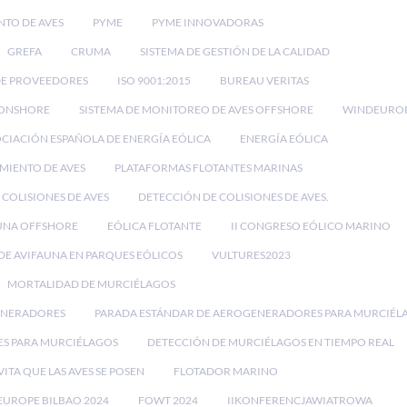
NTO DE AVES
PYME
PYME INNOVADORAS
GREFA
CRUMA
SISTEMA DE GESTIÓN DE LA CALIDAD
DE PROVEEDORES
ISO 9001:2015
BUREAU VERITAS
 ONSHORE
SISTEMA DE MONITOREO DE AVES OFFSHORE
WINDEURO
CIACIÓN ESPAÑOLA DE ENERGÍA EÓLICA
ENERGÍA EÓLICA
IMIENTO DE AVES
PLATAFORMAS FLOTANTES MARINAS
 COLISIONES DE AVES
DETECCIÓN DE COLISIONES DE AVES.
UNA OFFSHORE
EÓLICA FLOTANTE
II CONGRESO EÓLICO MARINO
E AVIFAUNA EN PARQUES EÓLICOS
VULTURES2023
MORTALIDAD DE MURCIÉLAGOS
ENERADORES
PARADA ESTÁNDAR DE AEROGENERADORES PARA MURCIÉL
ES PARA MURCIÉLAGOS
DETECCIÓN DE MURCIÉLAGOS EN TIEMPO REAL
VITA QUE LAS AVES SE POSEN
FLOTADOR MARINO
UROPE BILBAO 2024
FOWT 2024
IIKONFERENCJAWIATROWA