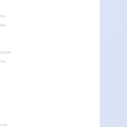
4D4
RIA
LVESTRE
COS
ICAS