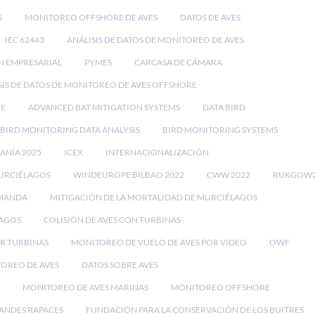
S
MONITOREO OFFSHORE DE AVES
DATOS DE AVES
IEC 62443
ANÁLISIS DE DATOS DE MONITOREO DE AVES
N EMPRESARIAL
PYMES
CARCASA DE CÁMARA
SIS DE DATOS DE MONITOREO DE AVES OFFSHORE
RE
ADVANCED BAT MITIGATION SYSTEMS
DATA BIRD
BIRD MONITORING DATA ANALYSIS
BIRD MONITORING SYSTEMS
EANÍA 2025
ICEX
INTERNACIONALIZACIÓN
MURCIÉLAGOS
WINDEUROPE BILBAO 2022
CWW 2022
RUKGOW2
EMANDA
MITIGACIÓN DE LA MORTALIDAD DE MURCIÉLAGOS
LAGOS
COLISIÓN DE AVES CON TURBINAS
OR TURBINAS
MONITOREO DE VUELO DE AVES POR VIDEO
OWF
TOREO DE AVES
DATOS SOBRE AVES
MONITOREO DE AVES MARINAS
MONITOREO OFFSHORE
ANDES RAPACES
FUNDACIÓN PARA LA CONSERVACIÓN DE LOS BUITRES