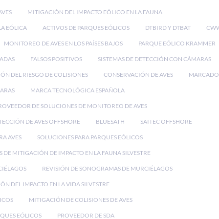
AVES
MITIGACIÓN DEL IMPACTO EÓLICO EN LA FAUNA
LA EÓLICA
ACTIVOS DE PARQUES EÓLICOS
DTBIRD Y DTBAT
CWW
MONITOREO DE AVES EN LOS PAÍSES BAJOS
PARQUE EÓLICO KRAMMER
RADAS
FALSOS POSITIVOS
SISTEMAS DE DETECCIÓN CON CÁMARAS
ÓN DEL RIESGO DE COLISIONES
CONSERVACIÓN DE AVES
MARCADO
MARAS
MARCA TECNOLÓGICA ESPAÑOLA
ROVEEDOR DE SOLUCIONES DE MONITOREO DE AVES
TECCIÓN DE AVES OFFSHORE
BLUESATH
SAITEC OFFSHORE
RA AVES
SOLUCIONES PARA PARQUES EÓLICOS
 DE MITIGACIÓN DE IMPACTO EN LA FAUNA SILVESTRE
CIÉLAGOS
REVISIÓN DE SONOGRAMAS DE MURCIÉLAGOS
ÓN DEL IMPACTO EN LA VIDA SILVESTRE
ICOS
MITIGACIÓN DE COLISIONES DE AVES
QUES EÓLICOS
PROVEEDOR DE SDA