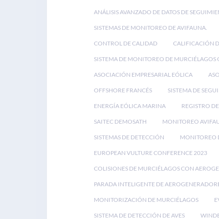
ANÁLISIS AVANZADO DE DATOS DE SEGUIMIE
SISTEMAS DE MONITOREO DE AVIFAUNA.
CONTROL DE CALIDAD
CALIFICACIÓN 
SISTEMA DE MONITOREO DE MURCIÉLAGOS
ASOCIACIÓN EMPRESARIAL EÓLICA
ASO
OFFSHORE FRANCÉS
SISTEMA DE SEGU
ENERGÍA EÓLICA MARINA
REGISTRO DE
SAITEC DEMOSATH
MONITOREO AVIFA
SISTEMAS DE DETECCIÓN
MONITOREO D
EUROPEAN VULTURE CONFERENCE 2023
COLISIONES DE MURCIÉLAGOS CON AEROG
PARADA INTELIGENTE DE AEROGENERADOR
MONITORIZACIÓN DE MURCIÉLAGOS
E
SISTEMA DE DETECCIÓN DE AVES
WINDE