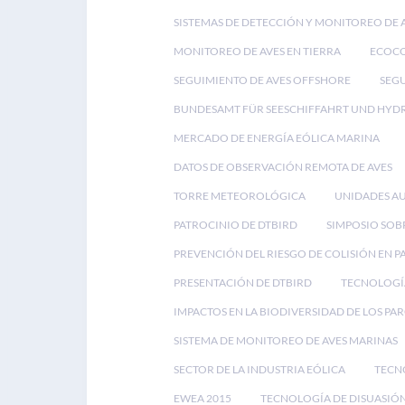
SISTEMAS DE DETECCIÓN Y MONITOREO DE 
MONITOREO DE AVES EN TIERRA
ECOC
SEGUIMIENTO DE AVES OFFSHORE
SEGU
BUNDESAMT FÜR SEESCHIFFAHRT UND HYD
MERCADO DE ENERGÍA EÓLICA MARINA
DATOS DE OBSERVACIÓN REMOTA DE AVES
TORRE METEOROLÓGICA
UNIDADES A
PATROCINIO DE DTBIRD
SIMPOSIO SOB
PREVENCIÓN DEL RIESGO DE COLISIÓN EN 
PRESENTACIÓN DE DTBIRD
TECNOLOGÍA
IMPACTOS EN LA BIODIVERSIDAD DE LOS PA
SISTEMA DE MONITOREO DE AVES MARINAS
SECTOR DE LA INDUSTRIA EÓLICA
TECN
EWEA 2015
TECNOLOGÍA DE DISUASIÓN