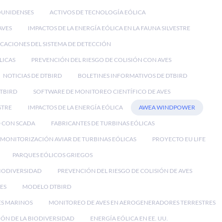
OUNIDENSES
ACTIVOS DE TECNOLOGÍA EÓLICA
AVES
IMPACTOS DE LA ENERGÍA EÓLICA EN LA FAUNA SILVESTRE
ICACIONES DEL SISTEMA DE DETECCIÓN
LICAS
PREVENCIÓN DEL RIESGO DE COLISIÓN CON AVES
NOTICIAS DE DTBIRD
BOLETINES INFORMATIVOS DE DTBIRD
DTBIRD
SOFTWARE DE MONITOREO CIENTÍFICO DE AVES
STRE
IMPACTOS DE LA ENERGÍA EÓLICA
AWEA WINDPOWER
 CON SCADA
FABRICANTES DE TURBINAS EÓLICAS
MONITORIZACIÓN AVIAR DE TURBINAS EÓLICAS
PROYECTO EU LIFE
PARQUES EÓLICOS GRIEGOS
BIODIVERSIDAD
PREVENCIÓN DEL RIESGO DE COLISIÓN DE AVES
ES
MODELO DTBIRD
ES MARINOS
MONITOREO DE AVES EN AEROGENERADORES TERRESTRES
ÓN DE LA BIODIVERSIDAD
ENERGÍA EÓLICA EN EE. UU.