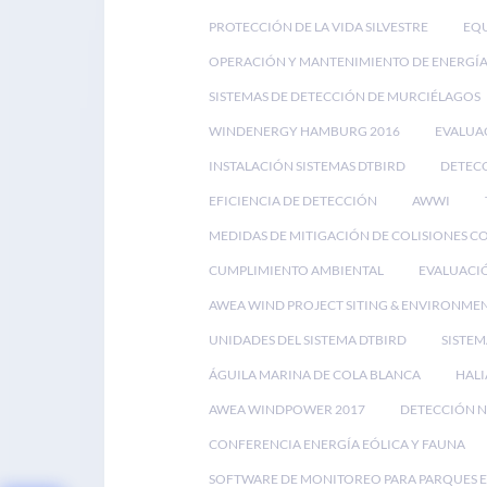
PROTECCIÓN DE LA VIDA SILVESTRE
EQU
OPERACIÓN Y MANTENIMIENTO DE ENERGÍA
SISTEMAS DE DETECCIÓN DE MURCIÉLAGOS
WINDENERGY HAMBURG 2016
EVALUA
INSTALACIÓN SISTEMAS DTBIRD
DETECC
EFICIENCIA DE DETECCIÓN
AWWI
MEDIDAS DE MITIGACIÓN DE COLISIONES C
CUMPLIMIENTO AMBIENTAL
EVALUACI
AWEA WIND PROJECT SITING & ENVIRONME
UNIDADES DEL SISTEMA DTBIRD
SISTEM
ÁGUILA MARINA DE COLA BLANCA
HALI
AWEA WINDPOWER 2017
DETECCIÓN N
CONFERENCIA ENERGÍA EÓLICA Y FAUNA
SOFTWARE DE MONITOREO PARA PARQUES 