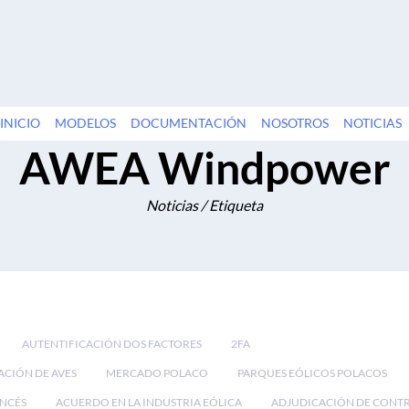
INICIO
MODELOS
DOCUMENTACIÓN
NOSOTROS
NOTICIAS
AWEA Windpower
Noticias / Etiqueta
AUTENTIFICACIÓN DOS FACTORES
2FA
ACIÓN DE AVES
MERCADO POLACO
PARQUES EÓLICOS POLACOS
NCÉS
ACUERDO EN LA INDUSTRIA EÓLICA
ADJUDICACIÓN DE CONT