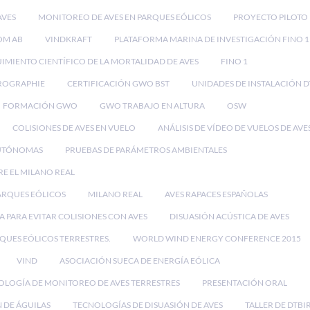
AVES
MONITOREO DE AVES EN PARQUES EÓLICOS
PROYECTO PILOTO
OM AB
VINDKRAFT
PLATAFORMA MARINA DE INVESTIGACIÓN FINO 1
IMIENTO CIENTÍFICO DE LA MORTALIDAD DE AVES
FINO 1
ROGRAPHIE
CERTIFICACIÓN GWO BST
UNIDADES DE INSTALACIÓN D
FORMACIÓN GWO
GWO TRABAJO EN ALTURA
OSW
COLISIONES DE AVES EN VUELO
ANÁLISIS DE VÍDEO DE VUELOS DE AVE
UTÓNOMAS
PRUEBAS DE PARÁMETROS AMBIENTALES
RE EL MILANO REAL
PARQUES EÓLICOS
MILANO REAL
AVES RAPACES ESPAÑOLAS
 PARA EVITAR COLISIONES CON AVES
DISUASIÓN ACÚSTICA DE AVES
RQUES EÓLICOS TERRESTRES.
WORLD WIND ENERGY CONFERENCE 2015
VIND
ASOCIACIÓN SUECA DE ENERGÍA EÓLICA
OLOGÍA DE MONITOREO DE AVES TERRESTRES
PRESENTACIÓN ORAL
 DE ÁGUILAS
TECNOLOGÍAS DE DISUASIÓN DE AVES
TALLER DE DTBI