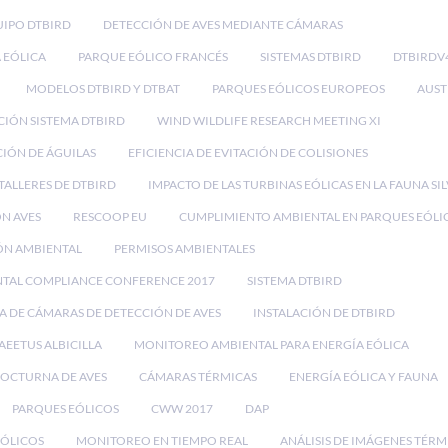
IPO DTBIRD
DETECCIÓN DE AVES MEDIANTE CÁMARAS
 EÓLICA
PARQUE EÓLICO FRANCÉS
SISTEMAS DTBIRD
DTBIRDV
MODELOS DTBIRD Y DTBAT
PARQUES EÓLICOS EUROPEOS
AUST
CIÓN SISTEMA DTBIRD
WIND WILDLIFE RESEARCH MEETING XI
IÓN DE ÁGUILAS
EFICIENCIA DE EVITACIÓN DE COLISIONES
TALLERES DE DTBIRD
IMPACTO DE LAS TURBINAS EÓLICAS EN LA FAUNA SI
ON AVES
RESCOOP EU
CUMPLIMIENTO AMBIENTAL EN PARQUES EÓLI
ÓN AMBIENTAL
PERMISOS AMBIENTALES
NTAL COMPLIANCE CONFERENCE 2017
SISTEMA DTBIRD
A DE CÁMARAS DE DETECCIÓN DE AVES
INSTALACIÓN DE DTBIRD
AEETUS ALBICILLA
MONITOREO AMBIENTAL PARA ENERGÍA EÓLICA
OCTURNA DE AVES
CÁMARAS TÉRMICAS
ENERGÍA EÓLICA Y FAUNA
PARQUES EÓLICOS
CWW 2017
DAP
EÓLICOS
MONITOREO EN TIEMPO REAL
ANÁLISIS DE IMÁGENES TÉRM