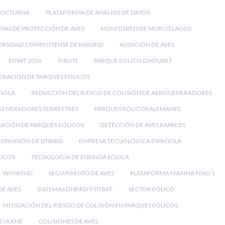
NOCTURNA
PLATAFORMA DE ANÁLISIS DE DATOS
EMAS DE PROTECCIÓN DE AVES
MONITOREO DE MURCIÉLAGOS
ERSIDAD COMPLUTENSE DE MADRID
AUDICIÓN DE AVES
FOWT 2026
YIBUTI
PARQUE EÓLICO GHOUBET
ERACIÓN DE PARQUES EÓLICOS
AÑOLA
REDUCCIÓN DEL RIESGO DE COLISIÓN DE AEROGENERADORES
ENERADORES TERRESTRES
PARQUES EÓLICOS ALEMANES
ACIÓN DE PARQUES EÓLICOS
DETECCIÓN DE AVES RAPACES
EXPANSIÓN DE DTBIRD
EMPRESA TECNOLÓGICA ESPAÑOLA
LICOS
TECNOLOGÍA DE ENERGÍA EÓLICA
WINWIND
SEGUIMIENTO DE AVES
PLATAFORMA MARINA FINO 1
E AVES
SISTEMAS DTBIRD Y DTBAT
SECTOR EÓLICO
MITIGACIÓN DEL RIESGO DE COLISIÓN EN PARQUES EÓLICOS
CIA KNE
COLISIONES DE AVES