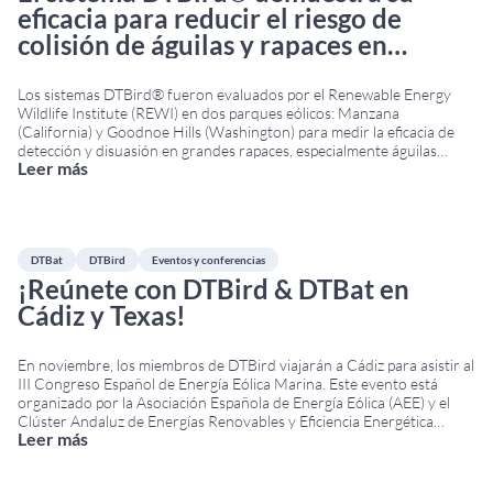
eficacia para reducir el riesgo de
colisión de águilas y rapaces en
parques eólicos: Principales
conclusiones del informe técnico del
Los sistemas DTBird® fueron evaluados por el Renewable Energy
Wildlife Institute (REWI) en dos parques eólicos: Manzana
REWI
(California) y Goodnoe Hills (Washington) para medir la eficacia de
detección y disuasión en grandes rapaces, especialmente águilas
Leer más
reales y calvas. El informe técnico de REWI, financiado por el
Departamento de Energía de EE. UU. y apoyado por
...
DTBat
DTBird
Eventos y conferencias
¡Reúnete con DTBird & DTBat en
Cádiz y Texas!
En noviembre, los miembros de DTBird viajarán a Cádiz para asistir al
III Congreso Español de Energía Eólica Marina. Este evento está
organizado por la Asociación Española de Energía Eólica (AEE) y el
Clúster Andaluz de Energías Renovables y Eficiencia Energética
Leer más
(CLANER). El Congreso tendrá lugar los días 7 y 8 de noviembre en el
Palacio
...