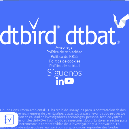
Aviso legal
Política de privacidad
Política de RRSS
Política de cookies
Política de calidad
Síguenos
Liquen Consultoría Ambiental S.L. ha recibido una ayuda para la contratación de dos
personas jóvenes, menores de treinta años, capacitadas para llevar a cabo proyectos
de investigación en calidad de investigadoras, tecnólogas, personal técnico y otros
perfiles profesionales de I+D+i, facilitando su inserción laboral tanto en el sector para
contribuir a incrementar la competitividad de la investigación y la innovación. La
financiación de esta ayuda se realizará con cargo a los correspondientes fondos