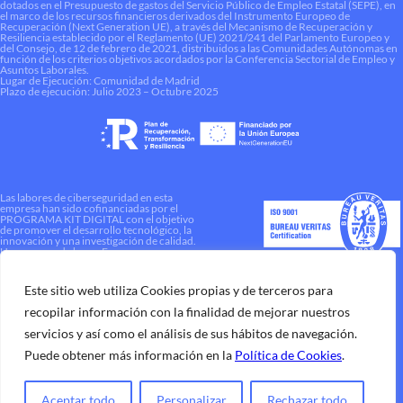
dotados en el Presupuesto de gastos del Servicio Público de Empleo Estatal (SEPE), en
el marco de los recursos financieros derivados del Instrumento Europeo de
Recuperación (Next Generation UE), a través del Mecanismo de Recuperación y
Resiliencia establecido por el Reglamento (UE) 2021/241 del Parlamento Europeo y
del Consejo, de 12 de febrero de 2021, distribuidos a las Comunidades Autónomas en
función de los criterios objetivos acordados por la Conferencia Sectorial de Empleo y
Asuntos Laborales.
Lugar de Ejecución: Comunidad de Madrid
Plazo de ejecución: Julio 2023 – Octubre 2025
Las labores de ciberseguridad en esta
empresa han sido cofinanciadas por el
PROGRAMA KIT DIGITAL con el objetivo
de promover el desarrollo tecnológico, la
innovación y una investigación de calidad.
Una manera de hacer Europa
Este sitio web utiliza Cookies propias y de terceros para
recopilar información con la finalidad de mejorar nuestros
servicios y así como el análisis de sus hábitos de navegación.
Puede obtener más información en la
Política de Cookies
.
Aceptar todo
Personalizar
Rechazar todo