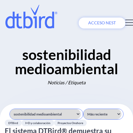
ACCESO NEST
sostenibilidad
medioambiental
Noticias / Etiqueta
DTBird
I+D y colaboración
Proyectos Onshore
El sistema DTBird® demuestra su