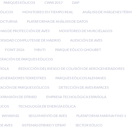
PARQUES EÓLICOS
CWW 2017
DAP
EÓLICOS
MONITOREO EN TIEMPO REAL
ANÁLISIS DE IMÁGENES TÉRM
NOCTURNA
PLATAFORMA DE ANÁLISIS DE DATOS
EMAS DE PROTECCIÓN DE AVES
MONITOREO DE MURCIÉLAGOS
ERSIDAD COMPLUTENSE DE MADRID
AUDICIÓN DE AVES
FOWT 2026
YIBUTI
PARQUE EÓLICO GHOUBET
ERACIÓN DE PARQUES EÓLICOS
AÑOLA
REDUCCIÓN DEL RIESGO DE COLISIÓN DE AEROGENERADORES
ENERADORES TERRESTRES
PARQUES EÓLICOS ALEMANES
ACIÓN DE PARQUES EÓLICOS
DETECCIÓN DE AVES RAPACES
EXPANSIÓN DE DTBIRD
EMPRESA TECNOLÓGICA ESPAÑOLA
LICOS
TECNOLOGÍA DE ENERGÍA EÓLICA
WINWIND
SEGUIMIENTO DE AVES
PLATAFORMA MARINA FINO 1
E AVES
SISTEMAS DTBIRD Y DTBAT
SECTOR EÓLICO