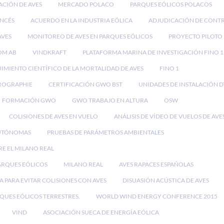
ACIÓN DE AVES
MERCADO POLACO
PARQUES EÓLICOS POLACOS
NCÉS
ACUERDO EN LA INDUSTRIA EÓLICA
ADJUDICACIÓN DE CONT
AVES
MONITOREO DE AVES EN PARQUES EÓLICOS
PROYECTO PILOTO
OM AB
VINDKRAFT
PLATAFORMA MARINA DE INVESTIGACIÓN FINO 1
IMIENTO CIENTÍFICO DE LA MORTALIDAD DE AVES
FINO 1
ROGRAPHIE
CERTIFICACIÓN GWO BST
UNIDADES DE INSTALACIÓN D
FORMACIÓN GWO
GWO TRABAJO EN ALTURA
OSW
COLISIONES DE AVES EN VUELO
ANÁLISIS DE VÍDEO DE VUELOS DE AVE
UTÓNOMAS
PRUEBAS DE PARÁMETROS AMBIENTALES
RE EL MILANO REAL
PARQUES EÓLICOS
MILANO REAL
AVES RAPACES ESPAÑOLAS
 PARA EVITAR COLISIONES CON AVES
DISUASIÓN ACÚSTICA DE AVES
RQUES EÓLICOS TERRESTRES.
WORLD WIND ENERGY CONFERENCE 2015
VIND
ASOCIACIÓN SUECA DE ENERGÍA EÓLICA