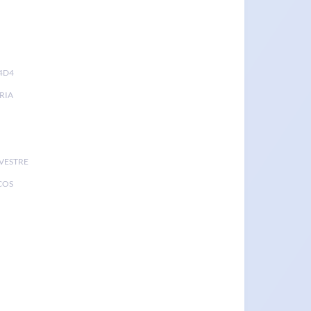
4D4
RIA
LVESTRE
COS