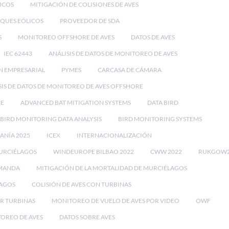
ICOS
MITIGACIÓN DE COLISIONES DE AVES
QUES EÓLICOS
PROVEEDOR DE SDA
S
MONITOREO OFFSHORE DE AVES
DATOS DE AVES
IEC 62443
ANÁLISIS DE DATOS DE MONITOREO DE AVES
N EMPRESARIAL
PYMES
CARCASA DE CÁMARA
SIS DE DATOS DE MONITOREO DE AVES OFFSHORE
RE
ADVANCED BAT MITIGATION SYSTEMS
DATA BIRD
BIRD MONITORING DATA ANALYSIS
BIRD MONITORING SYSTEMS
EANÍA 2025
ICEX
INTERNACIONALIZACIÓN
MURCIÉLAGOS
WINDEUROPE BILBAO 2022
CWW 2022
RUKGOW2
EMANDA
MITIGACIÓN DE LA MORTALIDAD DE MURCIÉLAGOS
LAGOS
COLISIÓN DE AVES CON TURBINAS
OR TURBINAS
MONITOREO DE VUELO DE AVES POR VIDEO
OWF
TOREO DE AVES
DATOS SOBRE AVES