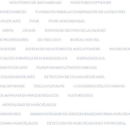
MONITOREO DE AVES MARINAS
MONITOREO OFFSHORE
ANDES RAPACES
FUNDACIÓN PARA LA CONSERVACIÓN DE LOS BUITRES
NTO DE AVES
PYME
PYME INNOVADORAS
GREFA
CRUMA
SISTEMA DE GESTIÓN DE LA CALIDAD
DE PROVEEDORES
ISO 9001:2015
BUREAU VERITAS
 ONSHORE
SISTEMA DE MONITOREO DE AVES OFFSHORE
WINDEURO
CIACIÓN ESPAÑOLA DE ENERGÍA EÓLICA
ENERGÍA EÓLICA
IMIENTO DE AVES
PLATAFORMAS FLOTANTES MARINAS
 COLISIONES DE AVES
DETECCIÓN DE COLISIONES DE AVES.
UNA OFFSHORE
EÓLICA FLOTANTE
II CONGRESO EÓLICO MARINO
E AVIFAUNA EN PARQUES EÓLICOS
VULTURES2023
MORTALIDAD DE MURCIÉLAGOS
ENERADORES
PARADA ESTÁNDAR DE AEROGENERADORES PARA MURCIÉL
ES PARA MURCIÉLAGOS
DETECCIÓN DE MURCIÉLAGOS EN TIEMPO REAL