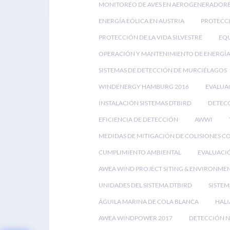
MONITOREO DE AVES EN AEROGENERADOR
ENERGÍA EÓLICA EN AUSTRIA
PROTECCI
PROTECCIÓN DE LA VIDA SILVESTRE
EQU
OPERACIÓN Y MANTENIMIENTO DE ENERGÍA
SISTEMAS DE DETECCIÓN DE MURCIÉLAGOS
WINDENERGY HAMBURG 2016
EVALUA
INSTALACIÓN SISTEMAS DTBIRD
DETECC
EFICIENCIA DE DETECCIÓN
AWWI
MEDIDAS DE MITIGACIÓN DE COLISIONES C
CUMPLIMIENTO AMBIENTAL
EVALUACI
AWEA WIND PROJECT SITING & ENVIRONME
UNIDADES DEL SISTEMA DTBIRD
SISTEM
ÁGUILA MARINA DE COLA BLANCA
HALI
AWEA WINDPOWER 2017
DETECCIÓN N