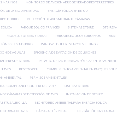
ES MARINOS
MONITOREO DE AVES EN AEROGENERADORES TERRESTRES
ÓN DE LA BIODIVERSIDAD
ENERGÍA EÓLICA EN EE. UU.
IPO DTBIRD
DETECCIÓN DE AVES MEDIANTE CÁMARAS
 EÓLICA
PARQUE EÓLICO FRANCÉS
SISTEMAS DTBIRD
DTBIRDV
MODELOS DTBIRD Y DTBAT
PARQUES EÓLICOS EUROPEOS
AUST
CIÓN SISTEMA DTBIRD
WIND WILDLIFE RESEARCH MEETING XI
IÓN DE ÁGUILAS
EFICIENCIA DE EVITACIÓN DE COLISIONES
TALLERES DE DTBIRD
IMPACTO DE LAS TURBINAS EÓLICAS EN LA FAUNA SI
ON AVES
RESCOOP EU
CUMPLIMIENTO AMBIENTAL EN PARQUES EÓLI
ÓN AMBIENTAL
PERMISOS AMBIENTALES
NTAL COMPLIANCE CONFERENCE 2017
SISTEMA DTBIRD
A DE CÁMARAS DE DETECCIÓN DE AVES
INSTALACIÓN DE DTBIRD
AEETUS ALBICILLA
MONITOREO AMBIENTAL PARA ENERGÍA EÓLICA
OCTURNA DE AVES
CÁMARAS TÉRMICAS
ENERGÍA EÓLICA Y FAUNA