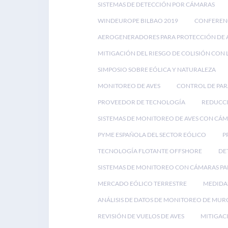
SISTEMAS DE DETECCIÓN POR CÁMARAS
WINDEUROPE BILBAO 2019
CONFEREN
AEROGENERADORES PARA PROTECCIÓN DE 
MITIGACIÓN DEL RIESGO DE COLISIÓN CON 
SIMPOSIO SOBRE EÓLICA Y NATURALEZA
MONITOREO DE AVES
CONTROL DE PA
PROVEEDOR DE TECNOLOGÍA
REDUCCI
SISTEMAS DE MONITOREO DE AVES CON CÁ
PYME ESPAÑOLA DEL SECTOR EÓLICO
P
TECNOLOGÍA FLOTANTE OFFSHORE
DE
SISTEMAS DE MONITOREO CON CÁMARAS PA
MERCADO EÓLICO TERRESTRE
MEDIDAS
ANÁLISIS DE DATOS DE MONITOREO DE MUR
REVISIÓN DE VUELOS DE AVES
MITIGACI