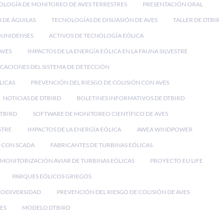
OLOGÍA DE MONITOREO DE AVES TERRESTRES
PRESENTACIÓN ORAL
 DE ÁGUILAS
TECNOLOGÍAS DE DISUASIÓN DE AVES
TALLER DE DTBI
OUNIDENSES
ACTIVOS DE TECNOLOGÍA EÓLICA
AVES
IMPACTOS DE LA ENERGÍA EÓLICA EN LA FAUNA SILVESTRE
ICACIONES DEL SISTEMA DE DETECCIÓN
LICAS
PREVENCIÓN DEL RIESGO DE COLISIÓN CON AVES
NOTICIAS DE DTBIRD
BOLETINES INFORMATIVOS DE DTBIRD
DTBIRD
SOFTWARE DE MONITOREO CIENTÍFICO DE AVES
STRE
IMPACTOS DE LA ENERGÍA EÓLICA
AWEA WINDPOWER
 CON SCADA
FABRICANTES DE TURBINAS EÓLICAS
MONITORIZACIÓN AVIAR DE TURBINAS EÓLICAS
PROYECTO EU LIFE
PARQUES EÓLICOS GRIEGOS
BIODIVERSIDAD
PREVENCIÓN DEL RIESGO DE COLISIÓN DE AVES
ES
MODELO DTBIRD