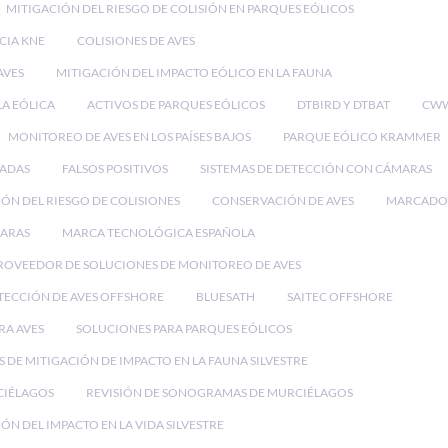
MITIGACIÓN DEL RIESGO DE COLISIÓN EN PARQUES EÓLICOS
CIA KNE
COLISIONES DE AVES
AVES
MITIGACIÓN DEL IMPACTO EÓLICO EN LA FAUNA
LA EÓLICA
ACTIVOS DE PARQUES EÓLICOS
DTBIRD Y DTBAT
CWW
MONITOREO DE AVES EN LOS PAÍSES BAJOS
PARQUE EÓLICO KRAMMER
RADAS
FALSOS POSITIVOS
SISTEMAS DE DETECCIÓN CON CÁMARAS
ÓN DEL RIESGO DE COLISIONES
CONSERVACIÓN DE AVES
MARCADO
MARAS
MARCA TECNOLÓGICA ESPAÑOLA
ROVEEDOR DE SOLUCIONES DE MONITOREO DE AVES
TECCIÓN DE AVES OFFSHORE
BLUESATH
SAITEC OFFSHORE
RA AVES
SOLUCIONES PARA PARQUES EÓLICOS
 DE MITIGACIÓN DE IMPACTO EN LA FAUNA SILVESTRE
CIÉLAGOS
REVISIÓN DE SONOGRAMAS DE MURCIÉLAGOS
ÓN DEL IMPACTO EN LA VIDA SILVESTRE