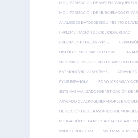
MONITORIZACIÓN DE AVES EN PARQUES EÓL
MONITORIZACIÓN DE MURCIÉLAGOS EN PAR
ANÁLISIS DE DATOS DE SEGUIMIENTO DE AVE
IMPLEMENTACIÓN DE CIBERSEGURIDAD
CRECIMIENTO DE LAS PYMES
EXPANSIÓ
DISEÑO DE SISTEMAS OFFSHORE
ANÁLI
SISTEMAS DE MONITOREO DE AVES OFFSHO
BAT MONITORING SYSTEMS
ADVANCED 
PYME ESPAÑOLA
FORO ICEX ASIA Y OC
SISTEMAS AVANZADOS DE MITIGACIÓN DE 
APAGADO DE AEROGENERADORES BAJO D
DETECCIÓN DE ULTRASONIDOS DE MURCIÉ
MITIGACIÓN DE LA MORTALIDAD DE AVES P
WINDEUROPE2023
SISTEMAS DE MONI