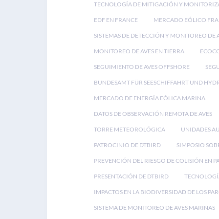
TECNOLOGÍA DE MITIGACIÓN Y MONITORIZ
EDF EN FRANCE
MERCADO EÓLICO FRA
SISTEMAS DE DETECCIÓN Y MONITOREO DE 
MONITOREO DE AVES EN TIERRA
ECOC
SEGUIMIENTO DE AVES OFFSHORE
SEGU
BUNDESAMT FÜR SEESCHIFFAHRT UND HYD
MERCADO DE ENERGÍA EÓLICA MARINA
DATOS DE OBSERVACIÓN REMOTA DE AVES
TORRE METEOROLÓGICA
UNIDADES A
PATROCINIO DE DTBIRD
SIMPOSIO SOB
PREVENCIÓN DEL RIESGO DE COLISIÓN EN 
PRESENTACIÓN DE DTBIRD
TECNOLOGÍA
IMPACTOS EN LA BIODIVERSIDAD DE LOS PA
SISTEMA DE MONITOREO DE AVES MARINAS