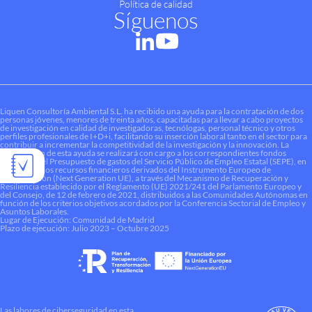
Política de calidad
Síguenos
Liquen Consultoría Ambiental S.L. ha recibido una ayuda para la contratación de dos
personas jóvenes, menores de treinta años, capacitadas para llevar a cabo proyectos
de investigación en calidad de investigadoras, tecnólogas, personal técnico y otros
perfiles profesionales de I+D+i, facilitando su inserción laboral tanto en el sector para
contribuir a incrementar la competitividad de la investigación y la innovación. La
financiación de esta ayuda se realizará con cargo a los correspondientes fondos
dotados en el Presupuesto de gastos del Servicio Público de Empleo Estatal (SEPE), en
el marco de los recursos financieros derivados del Instrumento Europeo de
Recuperación (Next Generation UE), a través del Mecanismo de Recuperación y
Resiliencia establecido por el Reglamento (UE) 2021/241 del Parlamento Europeo y
del Consejo, de 12 de febrero de 2021, distribuidos a las Comunidades Autónomas en
función de los criterios objetivos acordados por la Conferencia Sectorial de Empleo y
Asuntos Laborales.
Lugar de Ejecución: Comunidad de Madrid
Plazo de ejecución: Julio 2023 – Octubre 2025
Las labores de ciberseguridad en esta