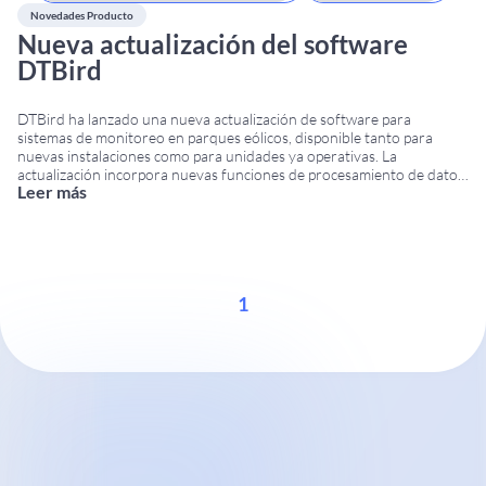
Novedades Producto
Nueva actualización del software
DTBird
DTBird ha lanzado una nueva actualización de software para
sistemas de monitoreo en parques eólicos, disponible tanto para
nuevas instalaciones como para unidades ya operativas. La
actualización incorpora nuevas funciones de procesamiento de datos
Leer más
en tiempo real, análisis de imágenes térmicas y mejoras en los
sistemas automáticos de control para optimizar el rendimiento y las
...
1