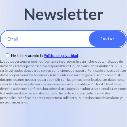
Newsletter
Email
He leído y acepto la
Política de privacidad
Los datos personales que nos facilites se incorporarán a un fichero automatizado de
datos de carácter personal cuyo responsable es Liquen Consultoria Ambiental S.L. y
serán utilizados de acuerdo con las condiciones de nuestra 'Política de privacidad'. Los
datos proporcionados se conservarán mientras se mantenga la relación comercial o
durante los años necesarios para cumplir con las obligaciones legales. Los datos no se
cederán a terceros salvo en los casos en que exista una obligación legal. Usted tiene
derecho a obtener confirmación sobre si en Liquen Consultoria Ambiental S.L estamos
tratando sus datos personales por tanto tiene derecho a acceder a sus datos
personales, rectificar los datos inexactos o solicitar su supresión cuando los datos ya
no sean necesarios.