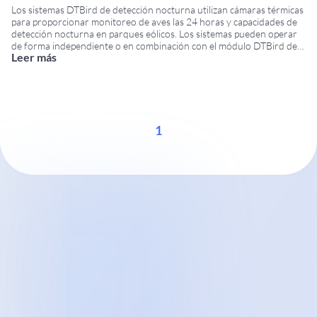
Los sistemas DTBird de detección nocturna utilizan cámaras térmicas
para proporcionar monitoreo de aves las 24 horas y capacidades de
detección nocturna en parques eólicos. Los sistemas pueden operar
de forma independiente o en combinación con el módulo DTBird de
Leer más
detección diurna para ofrecer monitoreo ambiental continuo bajo
diferentes condiciones de visibilidad. Sistemas de detección
...
1