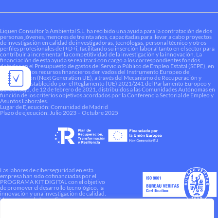
Liquen Consultoría Ambiental S.L. ha recibido una ayuda para la contratación de dos
personas jóvenes, menores de treinta años, capacitadas para llevar a cabo proyectos
de investigación en calidad de investigadoras, tecnólogas, personal técnico y otros
perfiles profesionales de I+D+i, facilitando su inserción laboral tanto en el sector para
contribuir a incrementar la competitividad de la investigación y la innovación. La
financiación de esta ayuda se realizará con cargo a los correspondientes fondos
dotados en el Presupuesto de gastos del Servicio Público de Empleo Estatal (SEPE), en
el marco de los recursos financieros derivados del Instrumento Europeo de
Recuperación (Next Generation UE), a través del Mecanismo de Recuperación y
Resiliencia establecido por el Reglamento (UE) 2021/241 del Parlamento Europeo y
del Consejo, de 12 de febrero de 2021, distribuidos a las Comunidades Autónomas en
función de los criterios objetivos acordados por la Conferencia Sectorial de Empleo y
Asuntos Laborales.
Lugar de Ejecución: Comunidad de Madrid
Plazo de ejecución: Julio 2023 – Octubre 2025
Las labores de ciberseguridad en esta
empresa han sido cofinanciadas por el
PROGRAMA KIT DIGITAL con el objetivo
de promover el desarrollo tecnológico, la
innovación y una investigación de calidad.
Una manera de hacer Europa