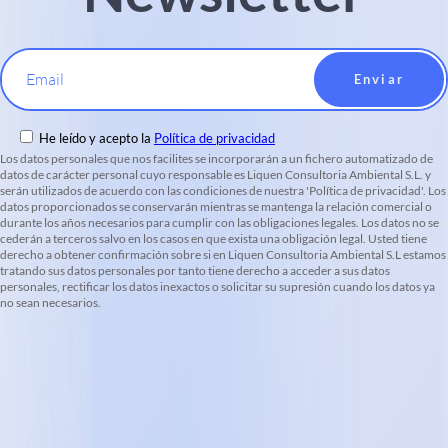
Email
He leído y acepto la
Política de privacidad
Los datos personales que nos facilites se incorporarán a un fichero automatizado de
datos de carácter personal cuyo responsable es Liquen Consultoria Ambiental S.L. y
serán utilizados de acuerdo con las condiciones de nuestra 'Política de privacidad'. Los
datos proporcionados se conservarán mientras se mantenga la relación comercial o
durante los años necesarios para cumplir con las obligaciones legales. Los datos no se
cederán a terceros salvo en los casos en que exista una obligación legal. Usted tiene
derecho a obtener confirmación sobre si en Liquen Consultoria Ambiental S.L estamos
tratando sus datos personales por tanto tiene derecho a acceder a sus datos
personales, rectificar los datos inexactos o solicitar su supresión cuando los datos ya
no sean necesarios.