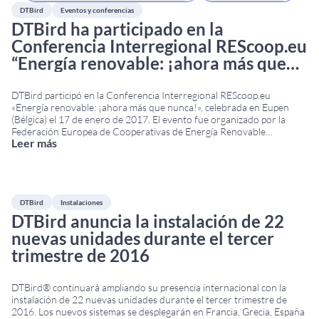
DTBird
Eventos y conferencias
DTBird ha participado en la
Conferencia Interregional REScoop.eu
“Energía renovable: ¡ahora más que
nunca!”
DTBird participó en la Conferencia Interregional REScoop.eu
«Energía renovable: ¡ahora más que nunca!», celebrada en Eupen
(Bélgica) el 17 de enero de 2017. El evento fue organizado por la
Federación Europea de Cooperativas de Energía Renovable
Leer más
(REScoop.eu) y reunió a expertos, responsables políticos,
organizaciones ambientales, cooperativas energéticas y proveedores
de tecnología para debatir sobre el
...
DTBird
Instalaciones
DTBird anuncia la instalación de 22
nuevas unidades durante el tercer
trimestre de 2016
DTBird® continuará ampliando su presencia internacional con la
instalación de 22 nuevas unidades durante el tercer trimestre de
2016. Los nuevos sistemas se desplegarán en Francia, Grecia, España