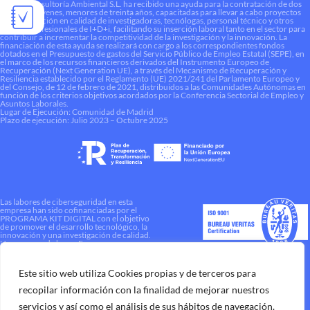
Liquen Consultoría Ambiental S.L. ha recibido una ayuda para la contratación de dos
personas jóvenes, menores de treinta años, capacitadas para llevar a cabo proyectos
de investigación en calidad de investigadoras, tecnólogas, personal técnico y otros
perfiles profesionales de I+D+i, facilitando su inserción laboral tanto en el sector para
contribuir a incrementar la competitividad de la investigación y la innovación. La
financiación de esta ayuda se realizará con cargo a los correspondientes fondos
dotados en el Presupuesto de gastos del Servicio Público de Empleo Estatal (SEPE), en
el marco de los recursos financieros derivados del Instrumento Europeo de
Recuperación (Next Generation UE), a través del Mecanismo de Recuperación y
Resiliencia establecido por el Reglamento (UE) 2021/241 del Parlamento Europeo y
del Consejo, de 12 de febrero de 2021, distribuidos a las Comunidades Autónomas en
función de los criterios objetivos acordados por la Conferencia Sectorial de Empleo y
Asuntos Laborales.
Lugar de Ejecución: Comunidad de Madrid
Plazo de ejecución: Julio 2023 – Octubre 2025
Las labores de ciberseguridad en esta
empresa han sido cofinanciadas por el
PROGRAMA KIT DIGITAL con el objetivo
de promover el desarrollo tecnológico, la
innovación y una investigación de calidad.
Una manera de hacer Europa
Este sitio web utiliza Cookies propias y de terceros para
recopilar información con la finalidad de mejorar nuestros
servicios y así como el análisis de sus hábitos de navegación.