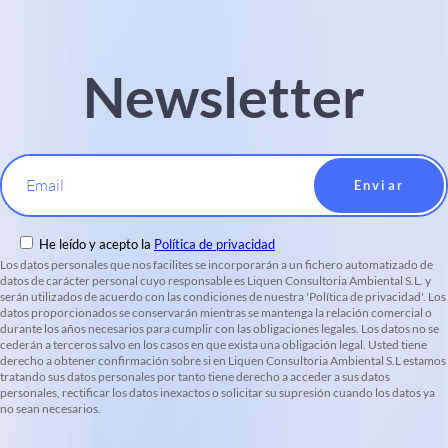
Newsletter
Email
He leído y acepto la
Política de privacidad
Los datos personales que nos facilites se incorporarán a un fichero automatizado de
datos de carácter personal cuyo responsable es Liquen Consultoria Ambiental S.L. y
serán utilizados de acuerdo con las condiciones de nuestra 'Política de privacidad'. Los
datos proporcionados se conservarán mientras se mantenga la relación comercial o
durante los años necesarios para cumplir con las obligaciones legales. Los datos no se
cederán a terceros salvo en los casos en que exista una obligación legal. Usted tiene
derecho a obtener confirmación sobre si en Liquen Consultoria Ambiental S.L estamos
tratando sus datos personales por tanto tiene derecho a acceder a sus datos
personales, rectificar los datos inexactos o solicitar su supresión cuando los datos ya
no sean necesarios.