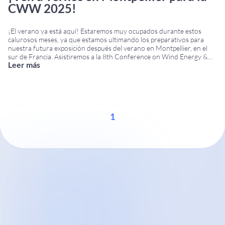
CWW 2025!
¡El verano ya está aquí! Estaremos muy ocupados durante estos
calurosos meses, ya que estamos ultimando los preparativos para
nuestra futura exposición después del verano en Montpellier, en el
sur de Francia. Asistiremos a la 8th Conference on Wind Energy &
Leer más
Wildlife Impacts. La conferencia tendrá lugar del 8 al 12 de
septiembre en Corum,
...
1