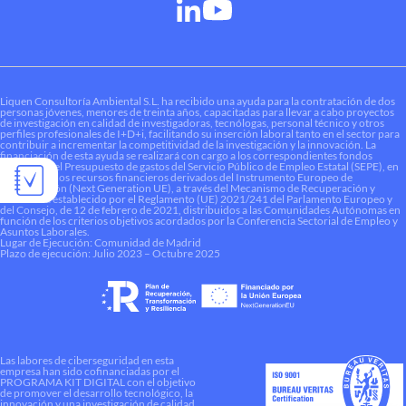
Liquen Consultoría Ambiental S.L. ha recibido una ayuda para la contratación de dos
personas jóvenes, menores de treinta años, capacitadas para llevar a cabo proyectos
de investigación en calidad de investigadoras, tecnólogas, personal técnico y otros
perfiles profesionales de I+D+i, facilitando su inserción laboral tanto en el sector para
contribuir a incrementar la competitividad de la investigación y la innovación. La
financiación de esta ayuda se realizará con cargo a los correspondientes fondos
dotados en el Presupuesto de gastos del Servicio Público de Empleo Estatal (SEPE), en
el marco de los recursos financieros derivados del Instrumento Europeo de
Recuperación (Next Generation UE), a través del Mecanismo de Recuperación y
Resiliencia establecido por el Reglamento (UE) 2021/241 del Parlamento Europeo y
del Consejo, de 12 de febrero de 2021, distribuidos a las Comunidades Autónomas en
función de los criterios objetivos acordados por la Conferencia Sectorial de Empleo y
Asuntos Laborales.
Lugar de Ejecución: Comunidad de Madrid
Plazo de ejecución: Julio 2023 – Octubre 2025
Las labores de ciberseguridad en esta
empresa han sido cofinanciadas por el
PROGRAMA KIT DIGITAL con el objetivo
de promover el desarrollo tecnológico, la
innovación y una investigación de calidad.