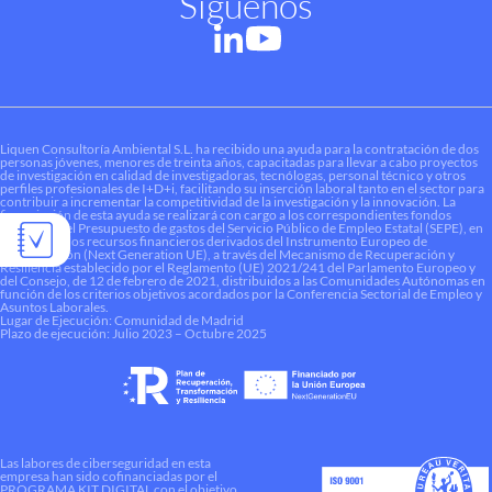
Síguenos
Liquen Consultoría Ambiental S.L. ha recibido una ayuda para la contratación de dos
personas jóvenes, menores de treinta años, capacitadas para llevar a cabo proyectos
de investigación en calidad de investigadoras, tecnólogas, personal técnico y otros
perfiles profesionales de I+D+i, facilitando su inserción laboral tanto en el sector para
contribuir a incrementar la competitividad de la investigación y la innovación. La
financiación de esta ayuda se realizará con cargo a los correspondientes fondos
dotados en el Presupuesto de gastos del Servicio Público de Empleo Estatal (SEPE), en
el marco de los recursos financieros derivados del Instrumento Europeo de
Recuperación (Next Generation UE), a través del Mecanismo de Recuperación y
Resiliencia establecido por el Reglamento (UE) 2021/241 del Parlamento Europeo y
del Consejo, de 12 de febrero de 2021, distribuidos a las Comunidades Autónomas en
función de los criterios objetivos acordados por la Conferencia Sectorial de Empleo y
Asuntos Laborales.
Lugar de Ejecución: Comunidad de Madrid
Plazo de ejecución: Julio 2023 – Octubre 2025
Las labores de ciberseguridad en esta
empresa han sido cofinanciadas por el
PROGRAMA KIT DIGITAL con el objetivo