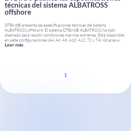
técnicas del sistema ALBATROSS
offshore
DTBird® presenta las especificaciones técnicas del sistema
ALBATROSS offshore. El sistema DTBird® ALBATROSS ha sido
diseñado para resistir condiciones marinas extremas. Está disponible
en siete configuraciones (A4, A6, A8, A10, A12, T2 y T4). Gracias a
Leer más
esta variedad, puede adaptarse a cada proyecto según el diámetro del
rotor, las especies objetivo o las necesidades de
...
1