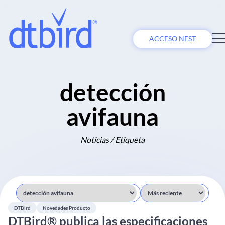
ACCESO NEST
detección
avifauna
Noticias / Etiqueta
DTBird
Novedades Producto
DTBird® publica las especificaciones