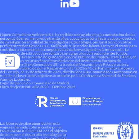
Liquen Consultoría Ambiental S.L. ha recibido una ayuda para la contratación de dos
personas jóvenes, menores de treinta años, capacitadas para llevar a cabo proyectos
de investigación en calidad de investigadoras, tecnólogas, personal técnico y otros
perfiles profesionales de I+D+i, facilitando su inserción laboral tanto en el sector para
contribuir a incrementar la competitividad de la investigación y la innovación. La
financiación de esta ayuda se realizará con cargo a los correspondientes fondos
dotados en el Presupuesto de gastos del Servicio Público de Empleo Estatal (SEPE), en
el marco de los recursos financieros derivados del Instrumento Europeo de
Recuperación (Next Generation UE), a través del Mecanismo de Recuperación y
Resiliencia establecido por el Reglamento (UE) 2021/241 del Parlamento Europeo y
del Consejo, de 12 de febrero de 2021, distribuidos a las Comunidades Autónomas en
función de los criterios objetivos acordados por la Conferencia Sectorial de Empleo y
Asuntos Laborales.
Lugar de Ejecución: Comunidad de Madrid
Plazo de ejecución: Julio 2023 – Octubre 2025
Las labores de ciberseguridad en esta
empresa han sido cofinanciadas por el
PROGRAMA KIT DIGITAL con el objetivo
de promover el desarrollo tecnológico, la
innovación y una investigación de calidad.