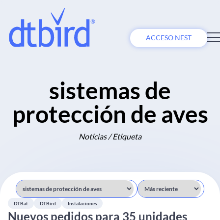
ACCESO NEST
sistemas de
protección de aves
Noticias / Etiqueta
DTBat
DTBird
Instalaciones
Nuevos pedidos para 35 unidades