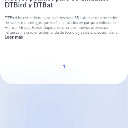
DTBird y DTBat
DTBird ha recibido nuevos pedidos para 35 sistemas de protección
de aves y murciélagos que serán instalados en parques eólicos de
Francia, Grecia, Países Bajos y España. Los nuevos proyectos
refuerzan la creciente demanda de tecnologías de protección de la
Leer más
biodiversidad dentro del sector de la energía eólica en Europa.
Nuevos sistemas de protección de
...
1