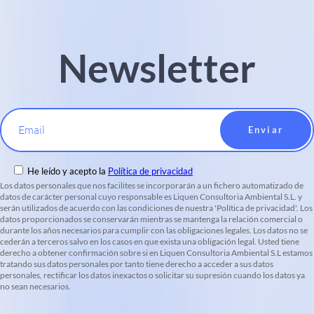
Newsletter
Email
He leído y acepto la
Política de privacidad
Los datos personales que nos facilites se incorporarán a un fichero automatizado de
datos de carácter personal cuyo responsable es Liquen Consultoria Ambiental S.L. y
serán utilizados de acuerdo con las condiciones de nuestra 'Política de privacidad'. Los
datos proporcionados se conservarán mientras se mantenga la relación comercial o
durante los años necesarios para cumplir con las obligaciones legales. Los datos no se
cederán a terceros salvo en los casos en que exista una obligación legal. Usted tiene
derecho a obtener confirmación sobre si en Liquen Consultoria Ambiental S.L estamos
tratando sus datos personales por tanto tiene derecho a acceder a sus datos
personales, rectificar los datos inexactos o solicitar su supresión cuando los datos ya
no sean necesarios.