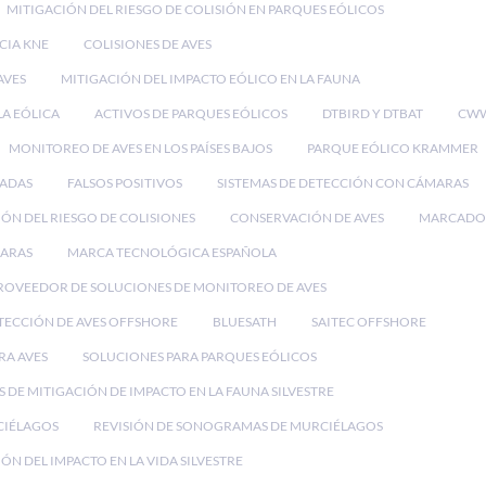
MITIGACIÓN DEL RIESGO DE COLISIÓN EN PARQUES EÓLICOS
CIA KNE
COLISIONES DE AVES
AVES
MITIGACIÓN DEL IMPACTO EÓLICO EN LA FAUNA
LA EÓLICA
ACTIVOS DE PARQUES EÓLICOS
DTBIRD Y DTBAT
CWW
MONITOREO DE AVES EN LOS PAÍSES BAJOS
PARQUE EÓLICO KRAMMER
RADAS
FALSOS POSITIVOS
SISTEMAS DE DETECCIÓN CON CÁMARAS
ÓN DEL RIESGO DE COLISIONES
CONSERVACIÓN DE AVES
MARCADO
MARAS
MARCA TECNOLÓGICA ESPAÑOLA
ROVEEDOR DE SOLUCIONES DE MONITOREO DE AVES
TECCIÓN DE AVES OFFSHORE
BLUESATH
SAITEC OFFSHORE
RA AVES
SOLUCIONES PARA PARQUES EÓLICOS
 DE MITIGACIÓN DE IMPACTO EN LA FAUNA SILVESTRE
CIÉLAGOS
REVISIÓN DE SONOGRAMAS DE MURCIÉLAGOS
ÓN DEL IMPACTO EN LA VIDA SILVESTRE