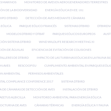
ES MARINOS
MONITOREO DE AVES EN AEROGENERADORES TERRESTRES
ÓN DE LA BIODIVERSIDAD
ENERGÍA EÓLICA EN EE. UU.
IPO DTBIRD
DETECCIÓN DE AVES MEDIANTE CÁMARAS
 EÓLICA
PARQUE EÓLICO FRANCÉS
SISTEMAS DTBIRD
DTBIRDV
MODELOS DTBIRD Y DTBAT
PARQUES EÓLICOS EUROPEOS
AUST
CIÓN SISTEMA DTBIRD
WIND WILDLIFE RESEARCH MEETING XI
IÓN DE ÁGUILAS
EFICIENCIA DE EVITACIÓN DE COLISIONES
TALLERES DE DTBIRD
IMPACTO DE LAS TURBINAS EÓLICAS EN LA FAUNA SI
ON AVES
RESCOOP EU
CUMPLIMIENTO AMBIENTAL EN PARQUES EÓLI
ÓN AMBIENTAL
PERMISOS AMBIENTALES
NTAL COMPLIANCE CONFERENCE 2017
SISTEMA DTBIRD
A DE CÁMARAS DE DETECCIÓN DE AVES
INSTALACIÓN DE DTBIRD
AEETUS ALBICILLA
MONITOREO AMBIENTAL PARA ENERGÍA EÓLICA
OCTURNA DE AVES
CÁMARAS TÉRMICAS
ENERGÍA EÓLICA Y FAUNA