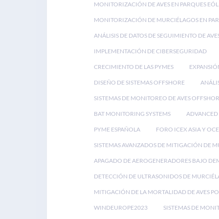
MONITORIZACIÓN DE AVES EN PARQUES EÓL
MONITORIZACIÓN DE MURCIÉLAGOS EN PAR
ANÁLISIS DE DATOS DE SEGUIMIENTO DE AVE
IMPLEMENTACIÓN DE CIBERSEGURIDAD
CRECIMIENTO DE LAS PYMES
EXPANSIÓ
DISEÑO DE SISTEMAS OFFSHORE
ANÁLI
SISTEMAS DE MONITOREO DE AVES OFFSHO
BAT MONITORING SYSTEMS
ADVANCED 
PYME ESPAÑOLA
FORO ICEX ASIA Y OC
SISTEMAS AVANZADOS DE MITIGACIÓN DE 
APAGADO DE AEROGENERADORES BAJO D
DETECCIÓN DE ULTRASONIDOS DE MURCIÉ
MITIGACIÓN DE LA MORTALIDAD DE AVES P
WINDEUROPE2023
SISTEMAS DE MONI