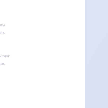
4D4
RIA
LVESTRE
COS