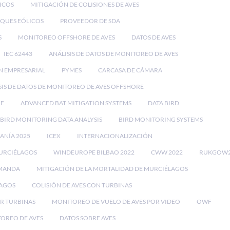
ICOS
MITIGACIÓN DE COLISIONES DE AVES
QUES EÓLICOS
PROVEEDOR DE SDA
S
MONITOREO OFFSHORE DE AVES
DATOS DE AVES
IEC 62443
ANÁLISIS DE DATOS DE MONITOREO DE AVES
N EMPRESARIAL
PYMES
CARCASA DE CÁMARA
SIS DE DATOS DE MONITOREO DE AVES OFFSHORE
RE
ADVANCED BAT MITIGATION SYSTEMS
DATA BIRD
BIRD MONITORING DATA ANALYSIS
BIRD MONITORING SYSTEMS
EANÍA 2025
ICEX
INTERNACIONALIZACIÓN
MURCIÉLAGOS
WINDEUROPE BILBAO 2022
CWW 2022
RUKGOW2
EMANDA
MITIGACIÓN DE LA MORTALIDAD DE MURCIÉLAGOS
LAGOS
COLISIÓN DE AVES CON TURBINAS
OR TURBINAS
MONITOREO DE VUELO DE AVES POR VIDEO
OWF
TOREO DE AVES
DATOS SOBRE AVES