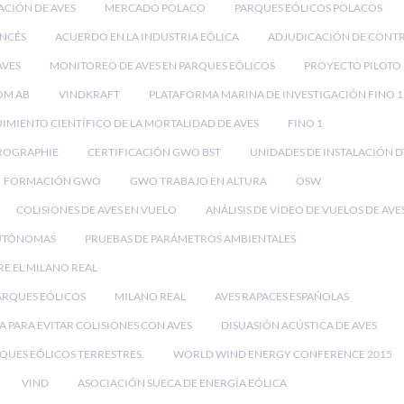
ACIÓN DE AVES
MERCADO POLACO
PARQUES EÓLICOS POLACOS
NCÉS
ACUERDO EN LA INDUSTRIA EÓLICA
ADJUDICACIÓN DE CONT
AVES
MONITOREO DE AVES EN PARQUES EÓLICOS
PROYECTO PILOTO
OM AB
VINDKRAFT
PLATAFORMA MARINA DE INVESTIGACIÓN FINO 1
IMIENTO CIENTÍFICO DE LA MORTALIDAD DE AVES
FINO 1
ROGRAPHIE
CERTIFICACIÓN GWO BST
UNIDADES DE INSTALACIÓN D
FORMACIÓN GWO
GWO TRABAJO EN ALTURA
OSW
COLISIONES DE AVES EN VUELO
ANÁLISIS DE VÍDEO DE VUELOS DE AVE
UTÓNOMAS
PRUEBAS DE PARÁMETROS AMBIENTALES
RE EL MILANO REAL
PARQUES EÓLICOS
MILANO REAL
AVES RAPACES ESPAÑOLAS
 PARA EVITAR COLISIONES CON AVES
DISUASIÓN ACÚSTICA DE AVES
RQUES EÓLICOS TERRESTRES.
WORLD WIND ENERGY CONFERENCE 2015
VIND
ASOCIACIÓN SUECA DE ENERGÍA EÓLICA