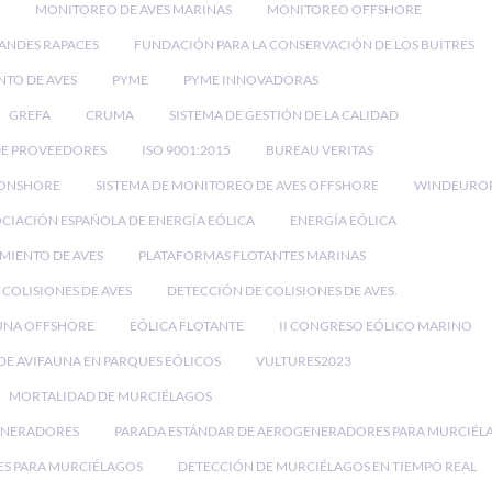
MONITOREO DE AVES MARINAS
MONITOREO OFFSHORE
ANDES RAPACES
FUNDACIÓN PARA LA CONSERVACIÓN DE LOS BUITRES
NTO DE AVES
PYME
PYME INNOVADORAS
GREFA
CRUMA
SISTEMA DE GESTIÓN DE LA CALIDAD
DE PROVEEDORES
ISO 9001:2015
BUREAU VERITAS
 ONSHORE
SISTEMA DE MONITOREO DE AVES OFFSHORE
WINDEURO
CIACIÓN ESPAÑOLA DE ENERGÍA EÓLICA
ENERGÍA EÓLICA
IMIENTO DE AVES
PLATAFORMAS FLOTANTES MARINAS
 COLISIONES DE AVES
DETECCIÓN DE COLISIONES DE AVES.
UNA OFFSHORE
EÓLICA FLOTANTE
II CONGRESO EÓLICO MARINO
E AVIFAUNA EN PARQUES EÓLICOS
VULTURES2023
MORTALIDAD DE MURCIÉLAGOS
ENERADORES
PARADA ESTÁNDAR DE AEROGENERADORES PARA MURCIÉL
ES PARA MURCIÉLAGOS
DETECCIÓN DE MURCIÉLAGOS EN TIEMPO REAL