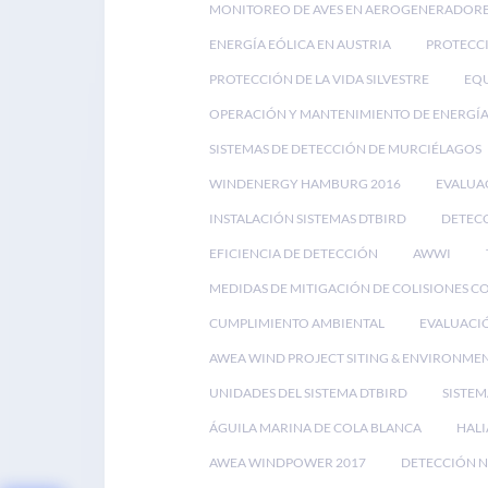
MONITOREO DE AVES EN AEROGENERADOR
ENERGÍA EÓLICA EN AUSTRIA
PROTECCI
PROTECCIÓN DE LA VIDA SILVESTRE
EQU
OPERACIÓN Y MANTENIMIENTO DE ENERGÍA
SISTEMAS DE DETECCIÓN DE MURCIÉLAGOS
WINDENERGY HAMBURG 2016
EVALUA
INSTALACIÓN SISTEMAS DTBIRD
DETECC
EFICIENCIA DE DETECCIÓN
AWWI
MEDIDAS DE MITIGACIÓN DE COLISIONES C
CUMPLIMIENTO AMBIENTAL
EVALUACI
AWEA WIND PROJECT SITING & ENVIRONME
UNIDADES DEL SISTEMA DTBIRD
SISTEM
ÁGUILA MARINA DE COLA BLANCA
HALI
AWEA WINDPOWER 2017
DETECCIÓN N