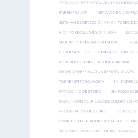
TECNOLOGÍA DE MITIGACIÓN Y MONITORIZ
EDF EN FRANCE
MERCADO EÓLICO FRA
SISTEMAS DE DETECCIÓN Y MONITOREO DE 
MONITOREO DE AVES EN TIERRA
ECOC
SEGUIMIENTO DE AVES OFFSHORE
SEGU
BUNDESAMT FÜR SEESCHIFFAHRT UND HYD
MERCADO DE ENERGÍA EÓLICA MARINA
DATOS DE OBSERVACIÓN REMOTA DE AVES
TORRE METEOROLÓGICA
UNIDADES A
PATROCINIO DE DTBIRD
SIMPOSIO SOB
PREVENCIÓN DEL RIESGO DE COLISIÓN EN 
PRESENTACIÓN DE DTBIRD
TECNOLOGÍA
IMPACTOS EN LA BIODIVERSIDAD DE LOS PA
SISTEMA DE MONITOREO DE AVES MARINAS