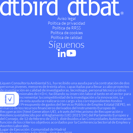
Aviso legal
Política de privacidad
Política de RRSS
Política de cookies
Política de calidad
Síguenos
Liquen Consultoría Ambiental S.L. ha recibido una ayuda para la contratación de dos
personas jóvenes, menores de treinta años, capacitadas para llevar a cabo proyectos
de investigación en calidad de investigadoras, tecnólogas, personal técnico y otros
perfiles profesionales de I+D+i, facilitando su inserción laboral tanto en el sector para
contribuir a incrementar la competitividad de la investigación y la innovación. La
financiación de esta ayuda se realizará con cargo a los correspondientes fondos
dotados en el Presupuesto de gastos del Servicio Público de Empleo Estatal (SEPE), en
el marco de los recursos financieros derivados del Instrumento Europeo de
Recuperación (Next Generation UE), a través del Mecanismo de Recuperación y
Resiliencia establecido por el Reglamento (UE) 2021/241 del Parlamento Europeo y
del Consejo, de 12 de febrero de 2021, distribuidos a las Comunidades Autónomas en
función de los criterios objetivos acordados por la Conferencia Sectorial de Empleo y
Asuntos Laborales.
Lugar de Ejecución: Comunidad de Madrid
Plazo de ejecución: Julio 2023 – Octubre 2025