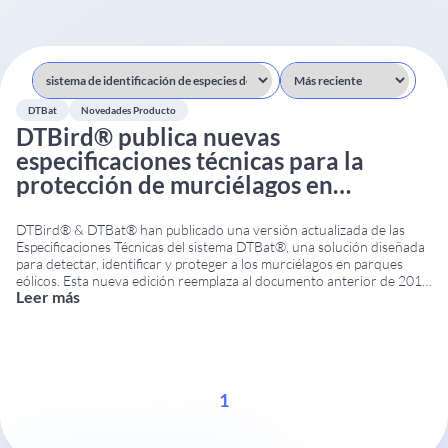
DTBat
Novedades Producto
DTBird® publica nuevas
especificaciones técnicas para la
protección de murciélagos en
aerogeneradores
DTBird® & DTBat® han publicado una versión actualizada de las
Especificaciones Técnicas del sistema DTBat®, una solución diseñada
para detectar, identificar y proteger a los murciélagos en parques
eólicos. Esta nueva edición reemplaza al documento anterior de 2016
Leer más
e incorpora importantes mejoras técnicas, operativas y de instalación.
Novedades de las especificaciones técnicas DTBat Por primera
...
1