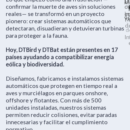
r
D
in
confirmar la muerte de aves sin soluciones
ce
h
reales— se transformó en un proyecto
in
c
9
s
M
pionero: crear sistemas automáticos que
c
d
detectaran, disuadieran y detuvieran turbinas
d
para proteger a la fauna.
I
Hoy, DTBird y DTBat están presentes en 17
países ayudando a compatibilizar energía
eólica y biodiversidad.
Diseñamos, fabricamos e instalamos sistemas
automáticos que protegen en tiempo real a
aves y murciélagos en parques onshore,
offshore y flotantes. Con más de 500
unidades instaladas, nuestros sistemas
permiten reducir colisiones, evitar paradas
innecesarias y facilitar el cumplimiento
normativo.