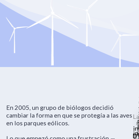
En 2005, un grupo de biólogos decidió
cambiar la forma en que se protegía a las aves
La
r
en los parques eólicos.
in
in
an
D
Lo que empezó como una frustración —