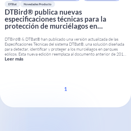
DTBat
Novedades Producto
DTBird® publica nuevas
especificaciones técnicas para la
protección de murciélagos en
aerogeneradores
DTBird® & DTBat® han publicado una versión actualizada de las
Especificaciones Técnicas del sistema DTBat®, una solución diseñada
para detectar, identificar y proteger a los murciélagos en parques
eólicos. Esta nueva edición reemplaza al documento anterior de 2016
Leer más
e incorpora importantes mejoras técnicas, operativas y de instalación.
Novedades de las especificaciones técnicas DTBat Por primera
...
1