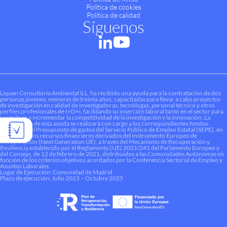
Política de cookies
Política de calidad
Síguenos
Liquen Consultoría Ambiental S.L. ha recibido una ayuda para la contratación de dos
personas jóvenes, menores de treinta años, capacitadas para llevar a cabo proyectos
de investigación en calidad de investigadoras, tecnólogas, personal técnico y otros
perfiles profesionales de I+D+i, facilitando su inserción laboral tanto en el sector para
contribuir a incrementar la competitividad de la investigación y la innovación. La
financiación de esta ayuda se realizará con cargo a los correspondientes fondos
dotados en el Presupuesto de gastos del Servicio Público de Empleo Estatal (SEPE), en
el marco de los recursos financieros derivados del Instrumento Europeo de
Recuperación (Next Generation UE), a través del Mecanismo de Recuperación y
Resiliencia establecido por el Reglamento (UE) 2021/241 del Parlamento Europeo y
del Consejo, de 12 de febrero de 2021, distribuidos a las Comunidades Autónomas en
función de los criterios objetivos acordados por la Conferencia Sectorial de Empleo y
Asuntos Laborales.
Lugar de Ejecución: Comunidad de Madrid
Plazo de ejecución: Julio 2023 – Octubre 2025