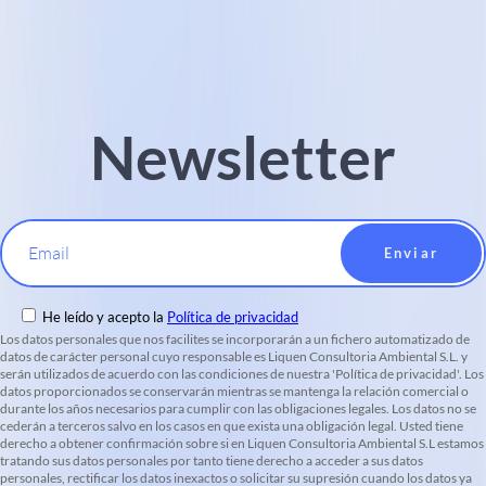
Newsletter
Email
He leído y acepto la
Política de privacidad
Los datos personales que nos facilites se incorporarán a un fichero automatizado de
datos de carácter personal cuyo responsable es Liquen Consultoria Ambiental S.L. y
serán utilizados de acuerdo con las condiciones de nuestra 'Política de privacidad'. Los
datos proporcionados se conservarán mientras se mantenga la relación comercial o
durante los años necesarios para cumplir con las obligaciones legales. Los datos no se
cederán a terceros salvo en los casos en que exista una obligación legal. Usted tiene
derecho a obtener confirmación sobre si en Liquen Consultoria Ambiental S.L estamos
tratando sus datos personales por tanto tiene derecho a acceder a sus datos
personales, rectificar los datos inexactos o solicitar su supresión cuando los datos ya