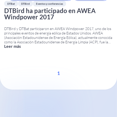
DTBat
DTBird
Eventos y conferencias
DTBird ha participado en AWEA
Windpower 2017
DTBird y DTBat participaron en AWEA Windpower 2017, uno de los
principales eventos de energía eólica de Estados Unidos. AWEA
(Asociación Estadounidense de Energía Eólica), actualmente conocida
como la Asociación Estadounidense de Energía Limpia (ACP), fue la
Leer más
organizadora del evento. La conferencia se celebró del 22 al 25 de
mayo de 2017 en Anaheim, California,
...
1