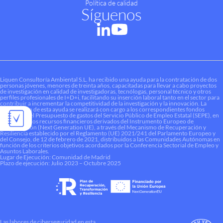
Política de calidad
Síguenos
Liquen Consultoría Ambiental S.L. ha recibido una ayuda para la contratación de dos
personas jóvenes, menores de treinta años, capacitadas para llevar a cabo proyectos
de investigación en calidad de investigadoras, tecnólogas, personal técnico y otros
perfiles profesionales de I+D+i, facilitando su inserción laboral tanto en el sector para
contribuir a incrementar la competitividad de la investigación y la innovación. La
financiación de esta ayuda se realizará con cargo a los correspondientes fondos
dotados en el Presupuesto de gastos del Servicio Público de Empleo Estatal (SEPE), en
el marco de los recursos financieros derivados del Instrumento Europeo de
Recuperación (Next Generation UE), a través del Mecanismo de Recuperación y
Resiliencia establecido por el Reglamento (UE) 2021/241 del Parlamento Europeo y
del Consejo, de 12 de febrero de 2021, distribuidos a las Comunidades Autónomas en
función de los criterios objetivos acordados por la Conferencia Sectorial de Empleo y
Asuntos Laborales.
Lugar de Ejecución: Comunidad de Madrid
Plazo de ejecución: Julio 2023 – Octubre 2025
Las labores de ciberseguridad en esta