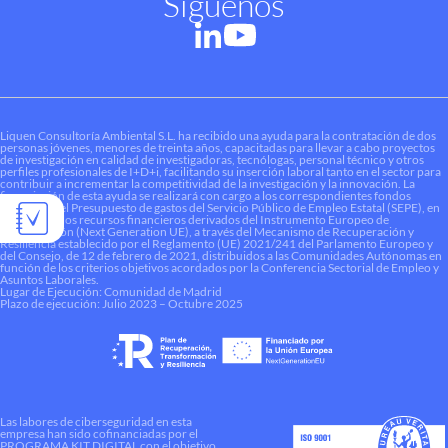
Síguenos
Liquen Consultoría Ambiental S.L. ha recibido una ayuda para la contratación de dos
personas jóvenes, menores de treinta años, capacitadas para llevar a cabo proyectos
de investigación en calidad de investigadoras, tecnólogas, personal técnico y otros
perfiles profesionales de I+D+i, facilitando su inserción laboral tanto en el sector para
contribuir a incrementar la competitividad de la investigación y la innovación. La
financiación de esta ayuda se realizará con cargo a los correspondientes fondos
dotados en el Presupuesto de gastos del Servicio Público de Empleo Estatal (SEPE), en
el marco de los recursos financieros derivados del Instrumento Europeo de
Recuperación (Next Generation UE), a través del Mecanismo de Recuperación y
Resiliencia establecido por el Reglamento (UE) 2021/241 del Parlamento Europeo y
del Consejo, de 12 de febrero de 2021, distribuidos a las Comunidades Autónomas en
función de los criterios objetivos acordados por la Conferencia Sectorial de Empleo y
Asuntos Laborales.
Lugar de Ejecución: Comunidad de Madrid
Plazo de ejecución: Julio 2023 – Octubre 2025
Las labores de ciberseguridad en esta
empresa han sido cofinanciadas por el
PROGRAMA KIT DIGITAL con el objetivo