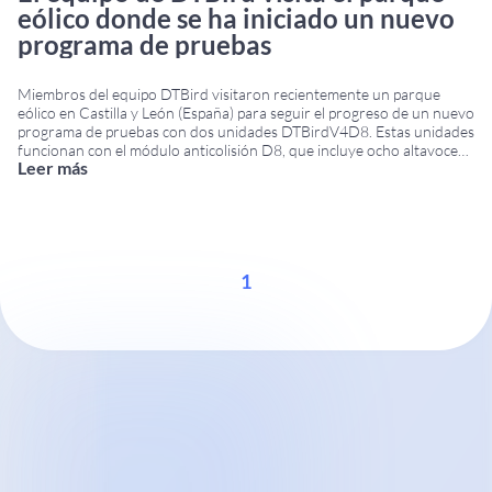
eólico donde se ha iniciado un nuevo
programa de pruebas
Miembros del equipo DTBird visitaron recientemente un parque
eólico en Castilla y León (España) para seguir el progreso de un nuevo
programa de pruebas con dos unidades DTBirdV4D8. Estas unidades
funcionan con el módulo anticolisión D8, que incluye ocho altavoces
Leer más
distribuidos a dos alturas: uno por debajo del punto más bajo
alcanzado por las palas
...
1