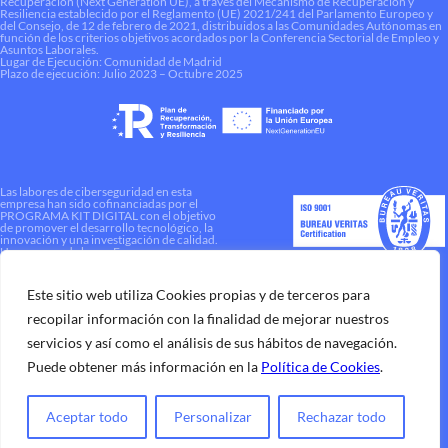
Recuperación (Next Generation UE), a través del Mecanismo de Recuperación y
Resiliencia establecido por el Reglamento (UE) 2021/241 del Parlamento Europeo y
del Consejo, de 12 de febrero de 2021, distribuidos a las Comunidades Autónomas en
función de los criterios objetivos acordados por la Conferencia Sectorial de Empleo y
Asuntos Laborales.
Lugar de Ejecución: Comunidad de Madrid
Plazo de ejecución: Julio 2023 – Octubre 2025
Las labores de ciberseguridad en esta
empresa han sido cofinanciadas por el
PROGRAMA KIT DIGITAL con el objetivo
de promover el desarrollo tecnológico, la
innovación y una investigación de calidad.
Una manera de hacer Europa
Este sitio web utiliza Cookies propias y de terceros para
recopilar información con la finalidad de mejorar nuestros
servicios y así como el análisis de sus hábitos de navegación.
Puede obtener más información en la
Política de Cookies
.
Aceptar todo
Personalizar
Rechazar todo