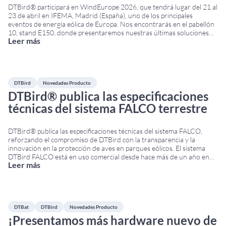
DTBird® participará en WindEurope 2026, que tendrá lugar del 21 al
23 de abril en IFEMA, Madrid (España), uno de los principales
eventos de energía eólica de Europa. Nos encontrarás en el pabellón
10, stand E150, donde presentaremos nuestras últimas soluciones
Leer más
para la monitorización de aves y murciélagos, así como para la
reducción del riesgo de colisión
...
DTBird
Novedades Producto
DTBird® publica las especificaciones
técnicas del sistema FALCO terrestre
DTBird® publica las especificaciones técnicas del sistema FALCO,
reforzando el compromiso de DTBird con la transparencia y la
innovación en la protección de aves en parques eólicos. El sistema
DTBird FALCO está en uso comercial desde hace más de un año en
Leer más
varios proyectos eólicos terrestres de Europa y otras regiones. Este
avance marca un
...
DTBat
DTBird
Novedades Producto
¡Presentamos más hardware nuevo de