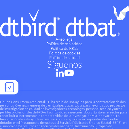
Aviso legal
Política de privacidad
Política de RRSS
Política de cookies
Política de calidad
Síguenos
Liquen Consultoría Ambiental S.L. ha recibido una ayuda para la contratación de dos
personas jóvenes, menores de treinta años, capacitadas para llevar a cabo proyectos
de investigación en calidad de investigadoras, tecnólogas, personal técnico y otros
perfiles profesionales de I+D+i, facilitando su inserción laboral tanto en el sector para
contribuir a incrementar la competitividad de la investigación y la innovación. La
financiación de esta ayuda se realizará con cargo a los correspondientes fondos
dotados en el Presupuesto de gastos del Servicio Público de Empleo Estatal (SEPE), en
el marco de los recursos financieros derivados del Instrumento Europeo de