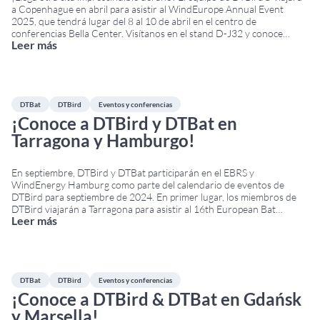
a Copenhague en abril para asistir al WindEurope Annual Event
2025, que tendrá lugar del 8 al 10 de abril en el centro de
conferencias Bella Center. Visítanos en el stand D-J32 y conoce
Leer más
nuestras soluciones para la monitorización de aves y murciélagos en
...
DTBat
DTBird
Eventos y conferencias
¡Conoce a DTBird y DTBat en
Tarragona y Hamburgo!
En septiembre, DTBird y DTBat participarán en el EBRS y
WindEnergy Hamburg como parte del calendario de eventos de
DTBird para septiembre de 2024. En primer lugar, los miembros de
DTBird viajarán a Tarragona para asistir al 16th European Bat
Leer más
Research Symposium (EBRS) 2024. La conferencia tendrá lugar del 2
al 6 de septiembre en el
...
DTBat
DTBird
Eventos y conferencias
¡Conoce a DTBird & DTBat en Gdańsk
y Marsella!