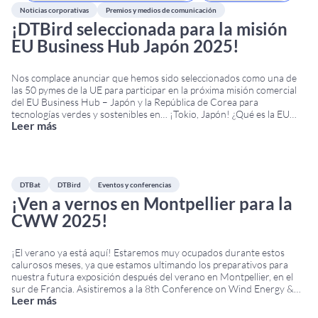
Noticias corporativas
Premios y medios de comunicación
¡DTBird seleccionada para la misión
EU Business Hub Japón 2025!
Nos complace anunciar que hemos sido seleccionados como una de
las 50 pymes de la UE para participar en la próxima misión comercial
del EU Business Hub – Japón y la República de Corea para
tecnologías verdes y sostenibles en… ¡Tokio, Japón! ¿Qué es la EU
Leer más
Business Hub Japón 2025? Se trata de un programa
...
DTBat
DTBird
Eventos y conferencias
¡Ven a vernos en Montpellier para la
CWW 2025!
¡El verano ya está aquí! Estaremos muy ocupados durante estos
calurosos meses, ya que estamos ultimando los preparativos para
nuestra futura exposición después del verano en Montpellier, en el
sur de Francia. Asistiremos a la 8th Conference on Wind Energy &
Leer más
Wildlife Impacts. La conferencia tendrá lugar del 8 al 12 de
septiembre en Corum,
...