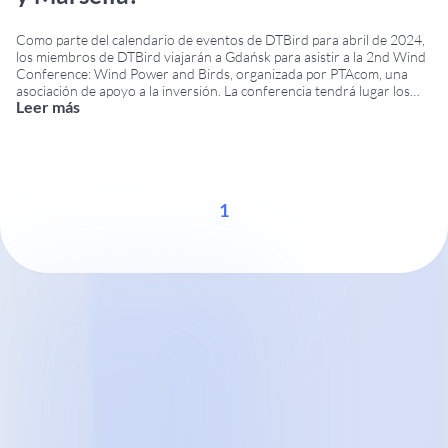
Como parte del calendario de eventos de DTBird para abril de 2024,
los miembros de DTBird viajarán a Gdańsk para asistir a la 2nd Wind
Conference: Wind Power and Birds, organizada por PTAcom, una
asociación de apoyo a la inversión. La conferencia tendrá lugar los
Leer más
días 18 y 19 de abril en el Hotel Almond
...
1