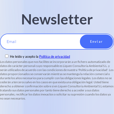
Newsletter
Email
He leído y acepto la
Política de privacidad
Los datos personales que nos facilites se incorporarán a un fichero automatizado de
datos de carácter personal cuyo responsable es Liquen Consultoria Ambiental S.L. y
serán utilizados de acuerdo con las condiciones de nuestra 'Política de privacidad'. Los
datos proporcionados se conservarán mientras se mantenga la relación comercial o
durante los años necesarios para cumplir con las obligaciones legales. Los datos no se
cederán a terceros salvo en los casos en que exista una obligación legal. Usted tiene
derecho a obtener confirmación sobre si en Liquen Consultoria Ambiental S.L estamos
tratando sus datos personales por tanto tiene derecho a acceder a sus datos
personales, rectificar los datos inexactos o solicitar su supresión cuando los datos ya
no sean necesarios.