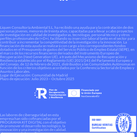
Liquen Consultoría Ambiental S.L. ha recibido una ayuda para la contratación de dos
personas jóvenes, menores de treinta años, capacitadas para llevar a cabo proyectos
de investigación en calidad de investigadoras, tecnólogas, personal técnico y otros
perfiles profesionales de I+D+i, facilitando su inserción laboral tanto en el sector para
contribuir a incrementar la competitividad de la investigación y la innovación. La
financiación de esta ayuda se realizará con cargo a los correspondientes fondos
dotados en el Presupuesto de gastos del Servicio Público de Empleo Estatal (SEPE), en
el marco de los recursos financieros derivados del Instrumento Europeo de
Recuperación (Next Generation UE), a través del Mecanismo de Recuperación y
Resiliencia establecido por el Reglamento (UE) 2021/241 del Parlamento Europeo y
del Consejo, de 12 de febrero de 2021, distribuidos a las Comunidades Autónomas en
función de los criterios objetivos acordados por la Conferencia Sectorial de Empleo y
Asuntos Laborales.
Lugar de Ejecución: Comunidad de Madrid
Plazo de ejecución: Julio 2023 – Octubre 2025
Las labores de ciberseguridad en esta
empresa han sido cofinanciadas por el
PROGRAMA KIT DIGITAL con el objetivo
de promover el desarrollo tecnológico, la
innovación y una investigación de calidad.
Una manera de hacer Europa