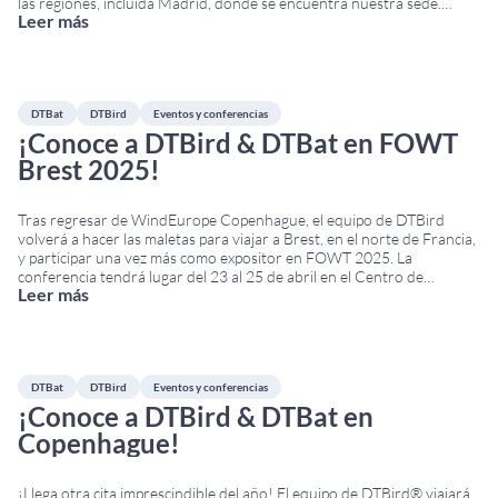
las regiones, incluida Madrid, donde se encuentra nuestra sede.
Leer más
Impacto en las operaciones de DTBird & DTBat A pesar de este
national power
...
DTBat
DTBird
Eventos y conferencias
¡Conoce a DTBird & DTBat en FOWT
Brest 2025!
Tras regresar de WindEurope Copenhague, el equipo de DTBird
volverá a hacer las maletas para viajar a Brest, en el norte de Francia,
y participar una vez más como expositor en FOWT 2025. La
conferencia tendrá lugar del 23 al 25 de abril en el Centro de
Leer más
Congresos Le Quartz. Si deseas más información sobre
...
DTBat
DTBird
Eventos y conferencias
¡Conoce a DTBird & DTBat en
Copenhague!
¡Llega otra cita imprescindible del año! El equipo de DTBird® viajará