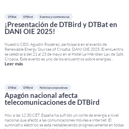
DTBat
DTBird
Eventos y conferencias
¡Presentación de DTBird y DTBat en
DANI OIE 2025!
Nuestro CEO, Agustín Riopérez, participará en el evento de
Renewable Energy Sources of Croatia: DANI OIE 2025. El encuentro
se celebrará del 21 al 23 de mayo en el Hotel Le Méridien Lav de Split,
Croacia. Este evento es uno de los encuentros sobre energías
Leer más
renovables más importantes del sudeste de Europa. Reúne a
responsables
...
DTBat
DTBird
Noticias corporativas
Apagón nacional afecta
telecomunicaciones de DTBird
Hoy a las 12:30 CET, España ha sufrido un corte de energía a nivel
nacional que afectó a las comunicaciones móviles e internet. El
suministro eléctrico se está restableciendo progresivamente en todas