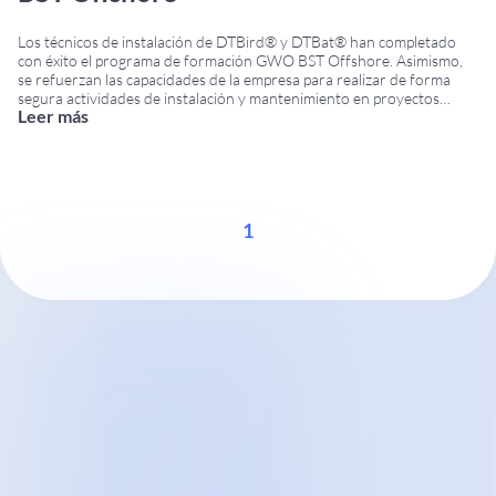
Los técnicos de instalación de DTBird® y DTBat® han completado
con éxito el programa de formación GWO BST Offshore. Asimismo,
se refuerzan las capacidades de la empresa para realizar de forma
segura actividades de instalación y mantenimiento en proyectos
Leer más
eólicos marinos. La certificación ha sido obtenida a través de la Global
Wind Organisation (GWO), el
...
1