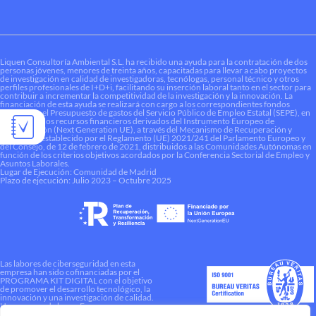
Liquen Consultoría Ambiental S.L. ha recibido una ayuda para la contratación de dos
personas jóvenes, menores de treinta años, capacitadas para llevar a cabo proyectos
de investigación en calidad de investigadoras, tecnólogas, personal técnico y otros
perfiles profesionales de I+D+i, facilitando su inserción laboral tanto en el sector para
contribuir a incrementar la competitividad de la investigación y la innovación. La
financiación de esta ayuda se realizará con cargo a los correspondientes fondos
dotados en el Presupuesto de gastos del Servicio Público de Empleo Estatal (SEPE), en
el marco de los recursos financieros derivados del Instrumento Europeo de
Recuperación (Next Generation UE), a través del Mecanismo de Recuperación y
Resiliencia establecido por el Reglamento (UE) 2021/241 del Parlamento Europeo y
del Consejo, de 12 de febrero de 2021, distribuidos a las Comunidades Autónomas en
función de los criterios objetivos acordados por la Conferencia Sectorial de Empleo y
Asuntos Laborales.
Lugar de Ejecución: Comunidad de Madrid
Plazo de ejecución: Julio 2023 – Octubre 2025
Las labores de ciberseguridad en esta
empresa han sido cofinanciadas por el
PROGRAMA KIT DIGITAL con el objetivo
de promover el desarrollo tecnológico, la
innovación y una investigación de calidad.
Una manera de hacer Europa