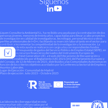
Síguenos
Liquen Consultoría Ambiental S.L. ha recibido una ayuda para la contratación de dos
personas jóvenes, menores de treinta años, capacitadas para llevar a cabo proyectos
de investigación en calidad de investigadoras, tecnólogas, personal técnico y otros
perfiles profesionales de I+D+i, facilitando su inserción laboral tanto en el sector para
contribuir a incrementar la competitividad de la investigación y la innovación. La
financiación de esta ayuda se realizará con cargo a los correspondientes fondos
dotados en el Presupuesto de gastos del Servicio Público de Empleo Estatal (SEPE), en
el marco de los recursos financieros derivados del Instrumento Europeo de
Recuperación (Next Generation UE), a través del Mecanismo de Recuperación y
Resiliencia establecido por el Reglamento (UE) 2021/241 del Parlamento Europeo y
del Consejo, de 12 de febrero de 2021, distribuidos a las Comunidades Autónomas en
función de los criterios objetivos acordados por la Conferencia Sectorial de Empleo y
Asuntos Laborales.
Lugar de Ejecución: Comunidad de Madrid
Plazo de ejecución: Julio 2023 – Octubre 2025
Las labores de ciberseguridad en esta
empresa han sido cofinanciadas por el
PROGRAMA KIT DIGITAL con el objetivo