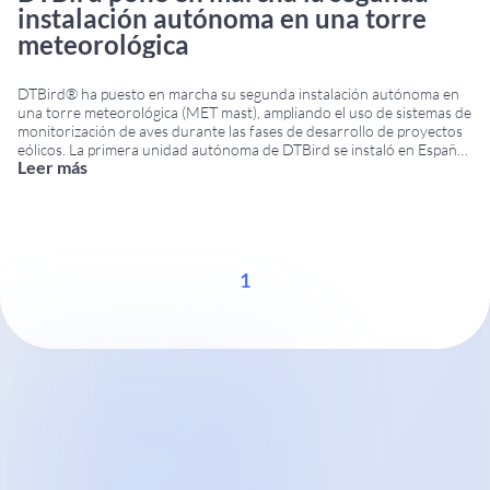
instalación autónoma en una torre
meteorológica
DTBird® ha puesto en marcha su segunda instalación autónoma en
una torre meteorológica (MET mast), ampliando el uso de sistemas de
monitorización de aves durante las fases de desarrollo de proyectos
eólicos. La primera unidad autónoma de DTBird se instaló en España
Leer más
en junio de 2015. Tras el éxito de esta experiencia, una segunda
instalación
...
1