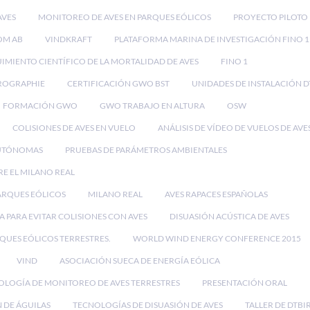
AVES
MONITOREO DE AVES EN PARQUES EÓLICOS
PROYECTO PILOTO
OM AB
VINDKRAFT
PLATAFORMA MARINA DE INVESTIGACIÓN FINO 1
IMIENTO CIENTÍFICO DE LA MORTALIDAD DE AVES
FINO 1
ROGRAPHIE
CERTIFICACIÓN GWO BST
UNIDADES DE INSTALACIÓN D
FORMACIÓN GWO
GWO TRABAJO EN ALTURA
OSW
COLISIONES DE AVES EN VUELO
ANÁLISIS DE VÍDEO DE VUELOS DE AVE
UTÓNOMAS
PRUEBAS DE PARÁMETROS AMBIENTALES
RE EL MILANO REAL
PARQUES EÓLICOS
MILANO REAL
AVES RAPACES ESPAÑOLAS
 PARA EVITAR COLISIONES CON AVES
DISUASIÓN ACÚSTICA DE AVES
RQUES EÓLICOS TERRESTRES.
WORLD WIND ENERGY CONFERENCE 2015
VIND
ASOCIACIÓN SUECA DE ENERGÍA EÓLICA
OLOGÍA DE MONITOREO DE AVES TERRESTRES
PRESENTACIÓN ORAL
 DE ÁGUILAS
TECNOLOGÍAS DE DISUASIÓN DE AVES
TALLER DE DTBI