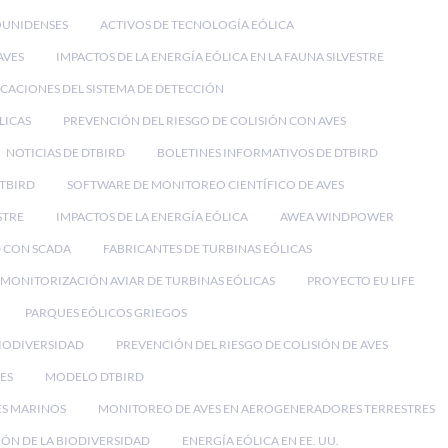
OUNIDENSES
ACTIVOS DE TECNOLOGÍA EÓLICA
AVES
IMPACTOS DE LA ENERGÍA EÓLICA EN LA FAUNA SILVESTRE
ICACIONES DEL SISTEMA DE DETECCIÓN
LICAS
PREVENCIÓN DEL RIESGO DE COLISIÓN CON AVES
NOTICIAS DE DTBIRD
BOLETINES INFORMATIVOS DE DTBIRD
DTBIRD
SOFTWARE DE MONITOREO CIENTÍFICO DE AVES
STRE
IMPACTOS DE LA ENERGÍA EÓLICA
AWEA WINDPOWER
 CON SCADA
FABRICANTES DE TURBINAS EÓLICAS
MONITORIZACIÓN AVIAR DE TURBINAS EÓLICAS
PROYECTO EU LIFE
PARQUES EÓLICOS GRIEGOS
BIODIVERSIDAD
PREVENCIÓN DEL RIESGO DE COLISIÓN DE AVES
ES
MODELO DTBIRD
ES MARINOS
MONITOREO DE AVES EN AEROGENERADORES TERRESTRES
ÓN DE LA BIODIVERSIDAD
ENERGÍA EÓLICA EN EE. UU.