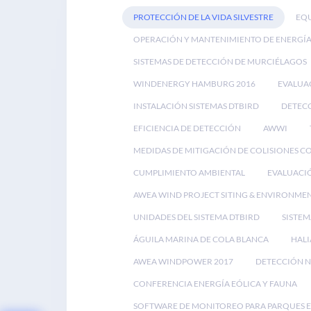
PROTECCIÓN DE LA VIDA SILVESTRE
EQU
OPERACIÓN Y MANTENIMIENTO DE ENERGÍA
SISTEMAS DE DETECCIÓN DE MURCIÉLAGOS
WINDENERGY HAMBURG 2016
EVALUA
INSTALACIÓN SISTEMAS DTBIRD
DETECC
EFICIENCIA DE DETECCIÓN
AWWI
MEDIDAS DE MITIGACIÓN DE COLISIONES C
CUMPLIMIENTO AMBIENTAL
EVALUACI
AWEA WIND PROJECT SITING & ENVIRONME
UNIDADES DEL SISTEMA DTBIRD
SISTEM
ÁGUILA MARINA DE COLA BLANCA
HALI
AWEA WINDPOWER 2017
DETECCIÓN N
CONFERENCIA ENERGÍA EÓLICA Y FAUNA
SOFTWARE DE MONITOREO PARA PARQUES 