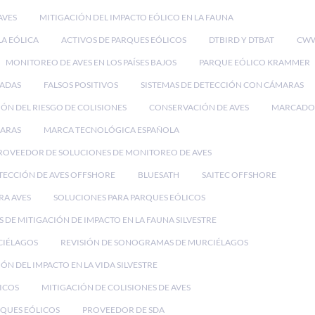
AVES
MITIGACIÓN DEL IMPACTO EÓLICO EN LA FAUNA
LA EÓLICA
ACTIVOS DE PARQUES EÓLICOS
DTBIRD Y DTBAT
CWW
MONITOREO DE AVES EN LOS PAÍSES BAJOS
PARQUE EÓLICO KRAMMER
RADAS
FALSOS POSITIVOS
SISTEMAS DE DETECCIÓN CON CÁMARAS
ÓN DEL RIESGO DE COLISIONES
CONSERVACIÓN DE AVES
MARCADO
MARAS
MARCA TECNOLÓGICA ESPAÑOLA
ROVEEDOR DE SOLUCIONES DE MONITOREO DE AVES
TECCIÓN DE AVES OFFSHORE
BLUESATH
SAITEC OFFSHORE
RA AVES
SOLUCIONES PARA PARQUES EÓLICOS
 DE MITIGACIÓN DE IMPACTO EN LA FAUNA SILVESTRE
CIÉLAGOS
REVISIÓN DE SONOGRAMAS DE MURCIÉLAGOS
ÓN DEL IMPACTO EN LA VIDA SILVESTRE
ICOS
MITIGACIÓN DE COLISIONES DE AVES
QUES EÓLICOS
PROVEEDOR DE SDA