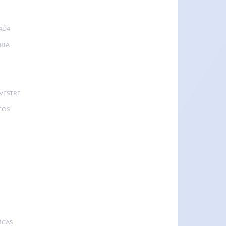
4D4
RIA
LVESTRE
COS
ICAS