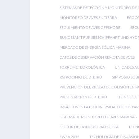
SISTEMAS DE DETECCIÓN Y MONITOREO DE 
MONITOREO DE AVES EN TIERRA
ECOC
SEGUIMIENTO DE AVES OFFSHORE
SEGU
BUNDESAMT FÜR SEESCHIFFAHRT UND HYD
MERCADO DE ENERGÍA EÓLICA MARINA
DATOS DE OBSERVACIÓN REMOTA DE AVES
TORRE METEOROLÓGICA
UNIDADES A
PATROCINIO DE DTBIRD
SIMPOSIO SOB
PREVENCIÓN DEL RIESGO DE COLISIÓN EN 
PRESENTACIÓN DE DTBIRD
TECNOLOGÍA
IMPACTOS EN LA BIODIVERSIDAD DE LOS PA
SISTEMA DE MONITOREO DE AVES MARINAS
SECTOR DE LA INDUSTRIA EÓLICA
TECN
EWEA 2015
TECNOLOGÍA DE DISUASIÓN