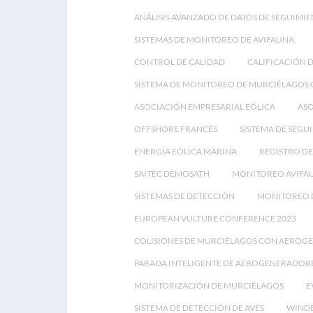
ANÁLISIS AVANZADO DE DATOS DE SEGUIMIE
SISTEMAS DE MONITOREO DE AVIFAUNA.
CONTROL DE CALIDAD
CALIFICACIÓN 
SISTEMA DE MONITOREO DE MURCIÉLAGOS
ASOCIACIÓN EMPRESARIAL EÓLICA
ASO
OFFSHORE FRANCÉS
SISTEMA DE SEGU
ENERGÍA EÓLICA MARINA
REGISTRO DE
SAITEC DEMOSATH
MONITOREO AVIFA
SISTEMAS DE DETECCIÓN
MONITOREO D
EUROPEAN VULTURE CONFERENCE 2023
COLISIONES DE MURCIÉLAGOS CON AEROG
PARADA INTELIGENTE DE AEROGENERADOR
MONITORIZACIÓN DE MURCIÉLAGOS
E
SISTEMA DE DETECCIÓN DE AVES
WINDE