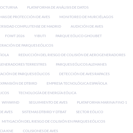
NOCTURNA
PLATAFORMA DE ANÁLISIS DE DATOS
EMAS DE PROTECCIÓN DE AVES
MONITOREO DE MURCIÉLAGOS
ERSIDAD COMPLUTENSE DE MADRID
AUDICIÓN DE AVES
FOWT 2026
YIBUTI
PARQUE EÓLICO GHOUBET
ERACIÓN DE PARQUES EÓLICOS
AÑOLA
REDUCCIÓN DEL RIESGO DE COLISIÓN DE AEROGENERADORES
ENERADORES TERRESTRES
PARQUES EÓLICOS ALEMANES
ACIÓN DE PARQUES EÓLICOS
DETECCIÓN DE AVES RAPACES
EXPANSIÓN DE DTBIRD
EMPRESA TECNOLÓGICA ESPAÑOLA
LICOS
TECNOLOGÍA DE ENERGÍA EÓLICA
WINWIND
SEGUIMIENTO DE AVES
PLATAFORMA MARINA FINO 1
E AVES
SISTEMAS DTBIRD Y DTBAT
SECTOR EÓLICO
MITIGACIÓN DEL RIESGO DE COLISIÓN EN PARQUES EÓLICOS
CIA KNE
COLISIONES DE AVES