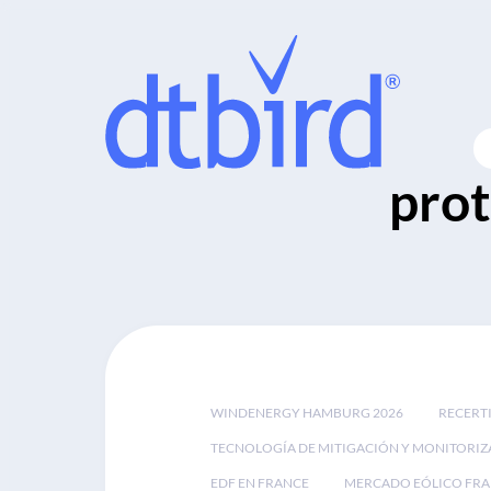
prot
WINDENERGY HAMBURG 2026
RECERT
TECNOLOGÍA DE MITIGACIÓN Y MONITORIZ
EDF EN FRANCE
MERCADO EÓLICO FRA