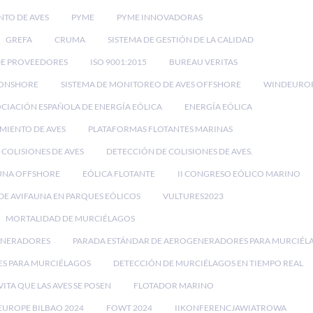
NTO DE AVES
PYME
PYME INNOVADORAS
GREFA
CRUMA
SISTEMA DE GESTIÓN DE LA CALIDAD
DE PROVEEDORES
ISO 9001:2015
BUREAU VERITAS
 ONSHORE
SISTEMA DE MONITOREO DE AVES OFFSHORE
WINDEURO
CIACIÓN ESPAÑOLA DE ENERGÍA EÓLICA
ENERGÍA EÓLICA
IMIENTO DE AVES
PLATAFORMAS FLOTANTES MARINAS
 COLISIONES DE AVES
DETECCIÓN DE COLISIONES DE AVES.
UNA OFFSHORE
EÓLICA FLOTANTE
II CONGRESO EÓLICO MARINO
E AVIFAUNA EN PARQUES EÓLICOS
VULTURES2023
MORTALIDAD DE MURCIÉLAGOS
ENERADORES
PARADA ESTÁNDAR DE AEROGENERADORES PARA MURCIÉL
ES PARA MURCIÉLAGOS
DETECCIÓN DE MURCIÉLAGOS EN TIEMPO REAL
VITA QUE LAS AVES SE POSEN
FLOTADOR MARINO
UROPE BILBAO 2024
FOWT 2024
IIKONFERENCJAWIATROWA