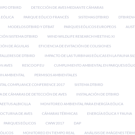
IPO DTBIRD
DETECCIÓN DE AVES MEDIANTE CÁMARAS
 EÓLICA
PARQUE EÓLICO FRANCÉS
SISTEMAS DTBIRD
DTBIRDV
MODELOS DTBIRD Y DTBAT
PARQUES EÓLICOS EUROPEOS
AUST
CIÓN SISTEMA DTBIRD
WIND WILDLIFE RESEARCH MEETING XI
IÓN DE ÁGUILAS
EFICIENCIA DE EVITACIÓN DE COLISIONES
TALLERES DE DTBIRD
IMPACTO DE LAS TURBINAS EÓLICAS EN LA FAUNA SI
ON AVES
RESCOOP EU
CUMPLIMIENTO AMBIENTAL EN PARQUES EÓLI
ÓN AMBIENTAL
PERMISOS AMBIENTALES
NTAL COMPLIANCE CONFERENCE 2017
SISTEMA DTBIRD
A DE CÁMARAS DE DETECCIÓN DE AVES
INSTALACIÓN DE DTBIRD
AEETUS ALBICILLA
MONITOREO AMBIENTAL PARA ENERGÍA EÓLICA
OCTURNA DE AVES
CÁMARAS TÉRMICAS
ENERGÍA EÓLICA Y FAUNA
PARQUES EÓLICOS
CWW 2017
DAP
EÓLICOS
MONITOREO EN TIEMPO REAL
ANÁLISIS DE IMÁGENES TÉRM