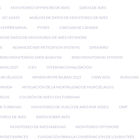
S
MONITOREO OFFSHORE DE AVES
DATOS DE AVES
IEC 62443
ANÁLISIS DE DATOS DE MONITOREO DE AVES
N EMPRESARIAL
PYMES
CARCASA DE CÁMARA
SIS DE DATOS DE MONITOREO DE AVES OFFSHORE
RE
ADVANCED BAT MITIGATION SYSTEMS
DATA BIRD
BIRD MONITORING DATA ANALYSIS
BIRD MONITORING SYSTEMS
EANÍA 2025
ICEX
INTERNACIONALIZACIÓN
MURCIÉLAGOS
WINDEUROPE BILBAO 2022
CWW 2022
RUKGOW2
EMANDA
MITIGACIÓN DE LA MORTALIDAD DE MURCIÉLAGOS
LAGOS
COLISIÓN DE AVES CON TURBINAS
OR TURBINAS
MONITOREO DE VUELO DE AVES POR VIDEO
OWF
TOREO DE AVES
DATOS SOBRE AVES
MONITOREO DE AVES MARINAS
MONITOREO OFFSHORE
ANDES RAPACES
FUNDACIÓN PARA LA CONSERVACIÓN DE LOS BUITRES