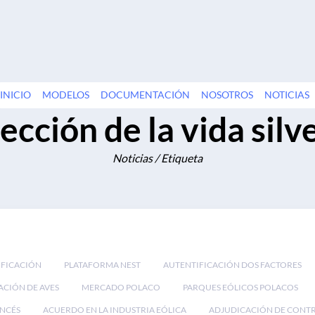
INICIO
MODELOS
DOCUMENTACIÓN
NOSOTROS
NOTICIAS
ección de la vida silv
Noticias / Etiqueta
IFICACIÓN
PLATAFORMA NEST
AUTENTIFICACIÓN DOS FACTORES
ACIÓN DE AVES
MERCADO POLACO
PARQUES EÓLICOS POLACOS
NCÉS
ACUERDO EN LA INDUSTRIA EÓLICA
ADJUDICACIÓN DE CONT