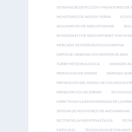
SISTEMAS DE DETECCIÓN Y MONITOREO DE 
MONITOREO DE AVES EN TIERRA
ECOC
SEGUIMIENTO DE AVES OFFSHORE
SEGU
BUNDESAMT FÜR SEESCHIFFAHRT UND HYD
MERCADO DE ENERGÍA EÓLICA MARINA
DATOS DE OBSERVACIÓN REMOTA DE AVES
TORRE METEOROLÓGICA
UNIDADES A
PATROCINIO DE DTBIRD
SIMPOSIO SOB
PREVENCIÓN DEL RIESGO DE COLISIÓN EN 
PRESENTACIÓN DE DTBIRD
TECNOLOGÍA
IMPACTOS EN LA BIODIVERSIDAD DE LOS PA
SISTEMA DE MONITOREO DE AVES MARINAS
SECTOR DE LA INDUSTRIA EÓLICA
TECN
EWEA 2015
TECNOLOGÍA DE DISUASIÓN