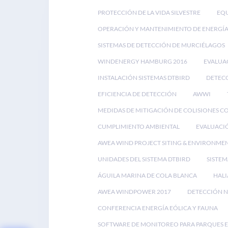
PROTECCIÓN DE LA VIDA SILVESTRE
EQU
OPERACIÓN Y MANTENIMIENTO DE ENERGÍA
SISTEMAS DE DETECCIÓN DE MURCIÉLAGOS
WINDENERGY HAMBURG 2016
EVALUA
INSTALACIÓN SISTEMAS DTBIRD
DETECC
EFICIENCIA DE DETECCIÓN
AWWI
MEDIDAS DE MITIGACIÓN DE COLISIONES C
CUMPLIMIENTO AMBIENTAL
EVALUACI
AWEA WIND PROJECT SITING & ENVIRONME
UNIDADES DEL SISTEMA DTBIRD
SISTEM
ÁGUILA MARINA DE COLA BLANCA
HALI
AWEA WINDPOWER 2017
DETECCIÓN N
CONFERENCIA ENERGÍA EÓLICA Y FAUNA
SOFTWARE DE MONITOREO PARA PARQUES 