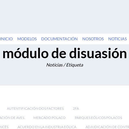
INICIO
MODELOS
DOCUMENTACIÓN
NOSOTROS
NOTICIAS
módulo de disuasión
Noticias / Etiqueta
AUTENTIFICACIÓN DOS FACTORES
2FA
ACIÓN DE AVES
MERCADO POLACO
PARQUES EÓLICOS POLACOS
NCÉS
ACUERDO EN LA INDUSTRIA EÓLICA
ADJUDICACIÓN DE CONT