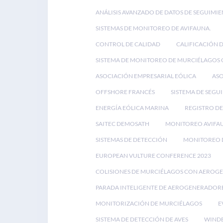
ANÁLISIS AVANZADO DE DATOS DE SEGUIMIE
SISTEMAS DE MONITOREO DE AVIFAUNA.
CONTROL DE CALIDAD
CALIFICACIÓN 
SISTEMA DE MONITOREO DE MURCIÉLAGOS
ASOCIACIÓN EMPRESARIAL EÓLICA
ASO
OFFSHORE FRANCÉS
SISTEMA DE SEGU
ENERGÍA EÓLICA MARINA
REGISTRO DE
SAITEC DEMOSATH
MONITOREO AVIFA
SISTEMAS DE DETECCIÓN
MONITOREO D
EUROPEAN VULTURE CONFERENCE 2023
COLISIONES DE MURCIÉLAGOS CON AEROG
PARADA INTELIGENTE DE AEROGENERADOR
MONITORIZACIÓN DE MURCIÉLAGOS
E
SISTEMA DE DETECCIÓN DE AVES
WINDE