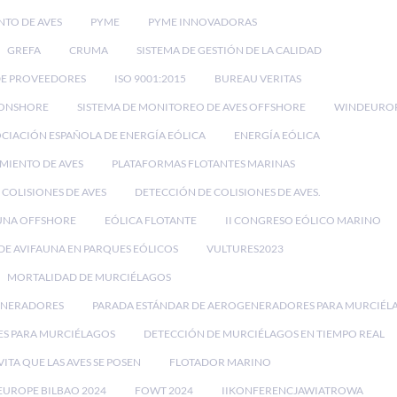
NTO DE AVES
PYME
PYME INNOVADORAS
GREFA
CRUMA
SISTEMA DE GESTIÓN DE LA CALIDAD
DE PROVEEDORES
ISO 9001:2015
BUREAU VERITAS
 ONSHORE
SISTEMA DE MONITOREO DE AVES OFFSHORE
WINDEURO
CIACIÓN ESPAÑOLA DE ENERGÍA EÓLICA
ENERGÍA EÓLICA
IMIENTO DE AVES
PLATAFORMAS FLOTANTES MARINAS
 COLISIONES DE AVES
DETECCIÓN DE COLISIONES DE AVES.
UNA OFFSHORE
EÓLICA FLOTANTE
II CONGRESO EÓLICO MARINO
E AVIFAUNA EN PARQUES EÓLICOS
VULTURES2023
MORTALIDAD DE MURCIÉLAGOS
ENERADORES
PARADA ESTÁNDAR DE AEROGENERADORES PARA MURCIÉL
ES PARA MURCIÉLAGOS
DETECCIÓN DE MURCIÉLAGOS EN TIEMPO REAL
VITA QUE LAS AVES SE POSEN
FLOTADOR MARINO
UROPE BILBAO 2024
FOWT 2024
IIKONFERENCJAWIATROWA