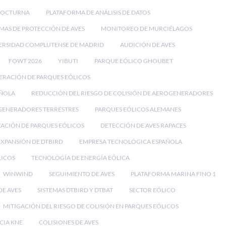
NOCTURNA
PLATAFORMA DE ANÁLISIS DE DATOS
EMAS DE PROTECCIÓN DE AVES
MONITOREO DE MURCIÉLAGOS
ERSIDAD COMPLUTENSE DE MADRID
AUDICIÓN DE AVES
FOWT 2026
YIBUTI
PARQUE EÓLICO GHOUBET
ERACIÓN DE PARQUES EÓLICOS
AÑOLA
REDUCCIÓN DEL RIESGO DE COLISIÓN DE AEROGENERADORES
ENERADORES TERRESTRES
PARQUES EÓLICOS ALEMANES
ACIÓN DE PARQUES EÓLICOS
DETECCIÓN DE AVES RAPACES
EXPANSIÓN DE DTBIRD
EMPRESA TECNOLÓGICA ESPAÑOLA
LICOS
TECNOLOGÍA DE ENERGÍA EÓLICA
WINWIND
SEGUIMIENTO DE AVES
PLATAFORMA MARINA FINO 1
E AVES
SISTEMAS DTBIRD Y DTBAT
SECTOR EÓLICO
MITIGACIÓN DEL RIESGO DE COLISIÓN EN PARQUES EÓLICOS
CIA KNE
COLISIONES DE AVES