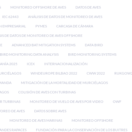
S
MONITOREO OFFSHORE DE AVES
DATOS DE AVES
IEC 62443
ANÁLISIS DE DATOS DE MONITOREO DE AVES
N EMPRESARIAL
PYMES
CARCASA DE CÁMARA
SIS DE DATOS DE MONITOREO DE AVES OFFSHORE
RE
ADVANCED BAT MITIGATION SYSTEMS
DATA BIRD
BIRD MONITORING DATA ANALYSIS
BIRD MONITORING SYSTEMS
EANÍA 2025
ICEX
INTERNACIONALIZACIÓN
MURCIÉLAGOS
WINDEUROPE BILBAO 2022
CWW 2022
RUKGOW2
EMANDA
MITIGACIÓN DE LA MORTALIDAD DE MURCIÉLAGOS
LAGOS
COLISIÓN DE AVES CON TURBINAS
OR TURBINAS
MONITOREO DE VUELO DE AVES POR VIDEO
OWF
TOREO DE AVES
DATOS SOBRE AVES
MONITOREO DE AVES MARINAS
MONITOREO OFFSHORE
ANDES RAPACES
FUNDACIÓN PARA LA CONSERVACIÓN DE LOS BUITRES