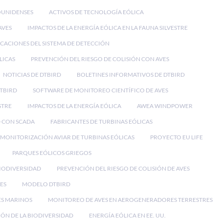
OUNIDENSES
ACTIVOS DE TECNOLOGÍA EÓLICA
AVES
IMPACTOS DE LA ENERGÍA EÓLICA EN LA FAUNA SILVESTRE
ICACIONES DEL SISTEMA DE DETECCIÓN
LICAS
PREVENCIÓN DEL RIESGO DE COLISIÓN CON AVES
NOTICIAS DE DTBIRD
BOLETINES INFORMATIVOS DE DTBIRD
DTBIRD
SOFTWARE DE MONITOREO CIENTÍFICO DE AVES
STRE
IMPACTOS DE LA ENERGÍA EÓLICA
AWEA WINDPOWER
 CON SCADA
FABRICANTES DE TURBINAS EÓLICAS
MONITORIZACIÓN AVIAR DE TURBINAS EÓLICAS
PROYECTO EU LIFE
PARQUES EÓLICOS GRIEGOS
BIODIVERSIDAD
PREVENCIÓN DEL RIESGO DE COLISIÓN DE AVES
ES
MODELO DTBIRD
ES MARINOS
MONITOREO DE AVES EN AEROGENERADORES TERRESTRES
ÓN DE LA BIODIVERSIDAD
ENERGÍA EÓLICA EN EE. UU.