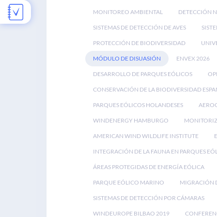
MONITOREO AMBIENTAL
DETECCIÓN 
SISTEMAS DE DETECCIÓN DE AVES
SIST
PROTECCIÓN DE BIODIVERSIDAD
UNIV
MÓDULO DE DISUASIÓN
ENVEX 2026
DESARROLLO DE PARQUES EÓLICOS
OP
CONSERVACIÓN DE LA BIODIVERSIDAD ESP
PARQUES EÓLICOS HOLANDESES
AEROG
WINDENERGY HAMBURGO
MONITORIZ
AMERICAN WIND WILDLIFE INSTITUTE
INTEGRACIÓN DE LA FAUNA EN PARQUES EÓ
ÁREAS PROTEGIDAS DE ENERGÍA EÓLICA
PARQUE EÓLICO MARINO
MIGRACIÓN D
SISTEMAS DE DETECCIÓN POR CÁMARAS
WINDEUROPE BILBAO 2019
CONFEREN