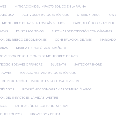
AVES
MITIGACIÓN DEL IMPACTO EÓLICO EN LA FAUNA
LA EÓLICA
ACTIVOS DE PARQUES EÓLICOS
DTBIRD Y DTBAT
CWW
MONITOREO DE AVES EN LOS PAÍSES BAJOS
PARQUE EÓLICO KRAMMER
RADAS
FALSOS POSITIVOS
SISTEMAS DE DETECCIÓN CON CÁMARAS
ÓN DEL RIESGO DE COLISIONES
CONSERVACIÓN DE AVES
MARCADO
MARAS
MARCA TECNOLÓGICA ESPAÑOLA
ROVEEDOR DE SOLUCIONES DE MONITOREO DE AVES
TECCIÓN DE AVES OFFSHORE
BLUESATH
SAITEC OFFSHORE
RA AVES
SOLUCIONES PARA PARQUES EÓLICOS
 DE MITIGACIÓN DE IMPACTO EN LA FAUNA SILVESTRE
CIÉLAGOS
REVISIÓN DE SONOGRAMAS DE MURCIÉLAGOS
ÓN DEL IMPACTO EN LA VIDA SILVESTRE
ICOS
MITIGACIÓN DE COLISIONES DE AVES
QUES EÓLICOS
PROVEEDOR DE SDA