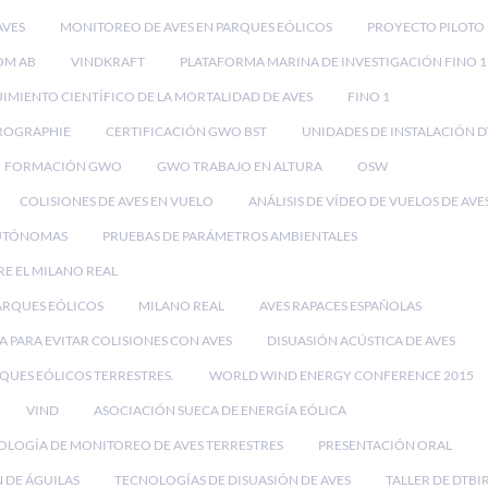
AVES
MONITOREO DE AVES EN PARQUES EÓLICOS
PROYECTO PILOTO
OM AB
VINDKRAFT
PLATAFORMA MARINA DE INVESTIGACIÓN FINO 1
IMIENTO CIENTÍFICO DE LA MORTALIDAD DE AVES
FINO 1
ROGRAPHIE
CERTIFICACIÓN GWO BST
UNIDADES DE INSTALACIÓN D
FORMACIÓN GWO
GWO TRABAJO EN ALTURA
OSW
COLISIONES DE AVES EN VUELO
ANÁLISIS DE VÍDEO DE VUELOS DE AVE
UTÓNOMAS
PRUEBAS DE PARÁMETROS AMBIENTALES
RE EL MILANO REAL
PARQUES EÓLICOS
MILANO REAL
AVES RAPACES ESPAÑOLAS
 PARA EVITAR COLISIONES CON AVES
DISUASIÓN ACÚSTICA DE AVES
RQUES EÓLICOS TERRESTRES.
WORLD WIND ENERGY CONFERENCE 2015
VIND
ASOCIACIÓN SUECA DE ENERGÍA EÓLICA
OLOGÍA DE MONITOREO DE AVES TERRESTRES
PRESENTACIÓN ORAL
 DE ÁGUILAS
TECNOLOGÍAS DE DISUASIÓN DE AVES
TALLER DE DTBI