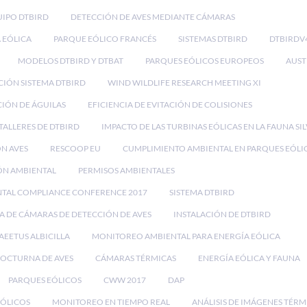
IPO DTBIRD
DETECCIÓN DE AVES MEDIANTE CÁMARAS
 EÓLICA
PARQUE EÓLICO FRANCÉS
SISTEMAS DTBIRD
DTBIRDV
MODELOS DTBIRD Y DTBAT
PARQUES EÓLICOS EUROPEOS
AUST
CIÓN SISTEMA DTBIRD
WIND WILDLIFE RESEARCH MEETING XI
IÓN DE ÁGUILAS
EFICIENCIA DE EVITACIÓN DE COLISIONES
TALLERES DE DTBIRD
IMPACTO DE LAS TURBINAS EÓLICAS EN LA FAUNA SI
ON AVES
RESCOOP EU
CUMPLIMIENTO AMBIENTAL EN PARQUES EÓLI
ÓN AMBIENTAL
PERMISOS AMBIENTALES
NTAL COMPLIANCE CONFERENCE 2017
SISTEMA DTBIRD
A DE CÁMARAS DE DETECCIÓN DE AVES
INSTALACIÓN DE DTBIRD
AEETUS ALBICILLA
MONITOREO AMBIENTAL PARA ENERGÍA EÓLICA
OCTURNA DE AVES
CÁMARAS TÉRMICAS
ENERGÍA EÓLICA Y FAUNA
PARQUES EÓLICOS
CWW 2017
DAP
EÓLICOS
MONITOREO EN TIEMPO REAL
ANÁLISIS DE IMÁGENES TÉRM