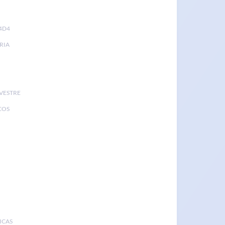
4D4
RIA
LVESTRE
COS
ICAS