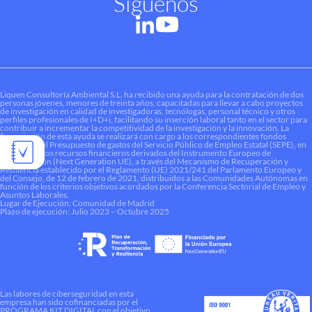
Síguenos
Liquen Consultoría Ambiental S.L. ha recibido una ayuda para la contratación de dos
personas jóvenes, menores de treinta años, capacitadas para llevar a cabo proyectos
de investigación en calidad de investigadoras, tecnólogas, personal técnico y otros
perfiles profesionales de I+D+i, facilitando su inserción laboral tanto en el sector para
contribuir a incrementar la competitividad de la investigación y la innovación. La
financiación de esta ayuda se realizará con cargo a los correspondientes fondos
dotados en el Presupuesto de gastos del Servicio Público de Empleo Estatal (SEPE), en
el marco de los recursos financieros derivados del Instrumento Europeo de
Recuperación (Next Generation UE), a través del Mecanismo de Recuperación y
Resiliencia establecido por el Reglamento (UE) 2021/241 del Parlamento Europeo y
del Consejo, de 12 de febrero de 2021, distribuidos a las Comunidades Autónomas en
función de los criterios objetivos acordados por la Conferencia Sectorial de Empleo y
Asuntos Laborales.
Lugar de Ejecución: Comunidad de Madrid
Plazo de ejecución: Julio 2023 – Octubre 2025
Las labores de ciberseguridad en esta
empresa han sido cofinanciadas por el
PROGRAMA KIT DIGITAL con el objetivo