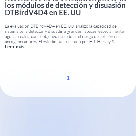
los módulos de detección y disuasión
DTBirdV4D4 en EE. UU
La evaluación DTBirdV4D4 en EE. UU. analizó la capacidad del
sistema para detectar y disuadir a grandes rapaces, especialmente
águilas reales, con el objetivo de reducir el riesgo de colisión en
aerogeneradores. El estudio fue realizado por H.T. Harvey &
Leer más
Associates para el American Wind Wildlife Institute y se llevó a cabo
en 2016 en
...
1