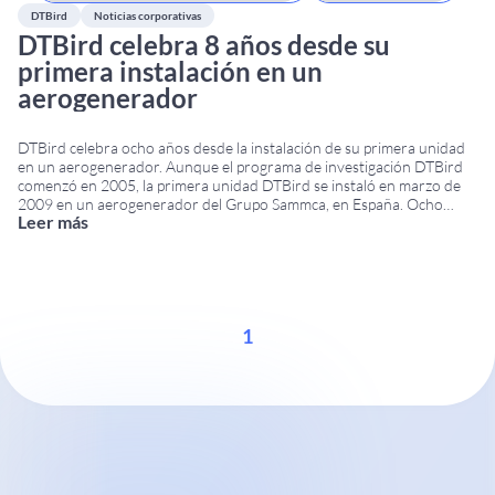
DTBird
Noticias corporativas
DTBird celebra 8 años desde su
primera instalación en un
aerogenerador
DTBird celebra ocho años desde la instalación de su primera unidad
en un aerogenerador. Aunque el programa de investigación DTBird
comenzó en 2005, la primera unidad DTBird se instaló en marzo de
2009 en un aerogenerador del Grupo Sammca, en España. Ocho
Leer más
años de innovación en protección de aves en parques eólicos Desde
su primera
...
1