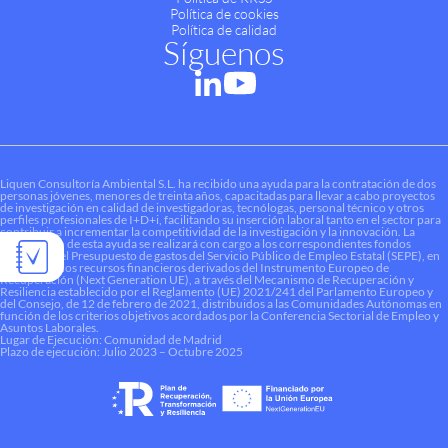
Política de cookies
Política de calidad
Síguenos
Liquen Consultoría Ambiental S.L. ha recibido una ayuda para la contratación de dos
personas jóvenes, menores de treinta años, capacitadas para llevar a cabo proyectos
de investigación en calidad de investigadoras, tecnólogas, personal técnico y otros
perfiles profesionales de I+D+i, facilitando su inserción laboral tanto en el sector para
contribuir a incrementar la competitividad de la investigación y la innovación. La
financiación de esta ayuda se realizará con cargo a los correspondientes fondos
dotados en el Presupuesto de gastos del Servicio Público de Empleo Estatal (SEPE), en
el marco de los recursos financieros derivados del Instrumento Europeo de
Recuperación (Next Generation UE), a través del Mecanismo de Recuperación y
Resiliencia establecido por el Reglamento (UE) 2021/241 del Parlamento Europeo y
del Consejo, de 12 de febrero de 2021, distribuidos a las Comunidades Autónomas en
función de los criterios objetivos acordados por la Conferencia Sectorial de Empleo y
Asuntos Laborales.
Lugar de Ejecución: Comunidad de Madrid
Plazo de ejecución: Julio 2023 – Octubre 2025