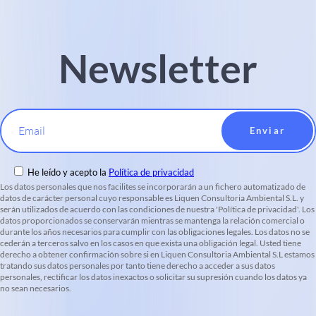
Newsletter
Email
He leído y acepto la
Política de privacidad
Los datos personales que nos facilites se incorporarán a un fichero automatizado de
datos de carácter personal cuyo responsable es Liquen Consultoria Ambiental S.L. y
serán utilizados de acuerdo con las condiciones de nuestra 'Política de privacidad'. Los
datos proporcionados se conservarán mientras se mantenga la relación comercial o
durante los años necesarios para cumplir con las obligaciones legales. Los datos no se
cederán a terceros salvo en los casos en que exista una obligación legal. Usted tiene
derecho a obtener confirmación sobre si en Liquen Consultoria Ambiental S.L estamos
tratando sus datos personales por tanto tiene derecho a acceder a sus datos
personales, rectificar los datos inexactos o solicitar su supresión cuando los datos ya
no sean necesarios.