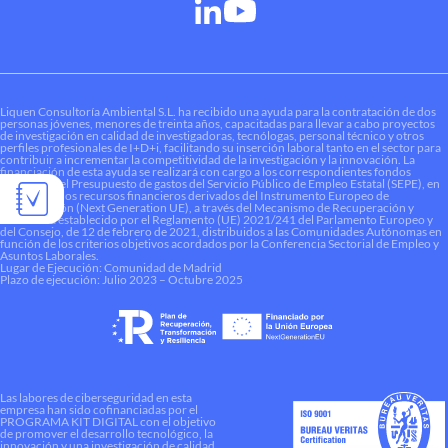
Liquen Consultoría Ambiental S.L. ha recibido una ayuda para la contratación de dos
personas jóvenes, menores de treinta años, capacitadas para llevar a cabo proyectos
de investigación en calidad de investigadoras, tecnólogas, personal técnico y otros
perfiles profesionales de I+D+i, facilitando su inserción laboral tanto en el sector para
contribuir a incrementar la competitividad de la investigación y la innovación. La
financiación de esta ayuda se realizará con cargo a los correspondientes fondos
dotados en el Presupuesto de gastos del Servicio Público de Empleo Estatal (SEPE), en
el marco de los recursos financieros derivados del Instrumento Europeo de
Recuperación (Next Generation UE), a través del Mecanismo de Recuperación y
Resiliencia establecido por el Reglamento (UE) 2021/241 del Parlamento Europeo y
del Consejo, de 12 de febrero de 2021, distribuidos a las Comunidades Autónomas en
función de los criterios objetivos acordados por la Conferencia Sectorial de Empleo y
Asuntos Laborales.
Lugar de Ejecución: Comunidad de Madrid
Plazo de ejecución: Julio 2023 – Octubre 2025
Las labores de ciberseguridad en esta
empresa han sido cofinanciadas por el
PROGRAMA KIT DIGITAL con el objetivo
de promover el desarrollo tecnológico, la
innovación y una investigación de calidad.