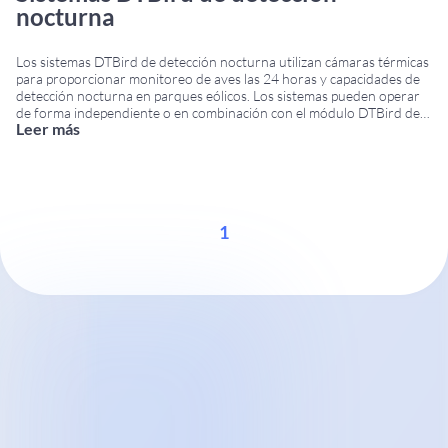
nocturna
Los sistemas DTBird de detección nocturna utilizan cámaras térmicas
para proporcionar monitoreo de aves las 24 horas y capacidades de
detección nocturna en parques eólicos. Los sistemas pueden operar
de forma independiente o en combinación con el módulo DTBird de
Leer más
detección diurna para ofrecer monitoreo ambiental continuo bajo
diferentes condiciones de visibilidad. Sistemas de detección
...
1