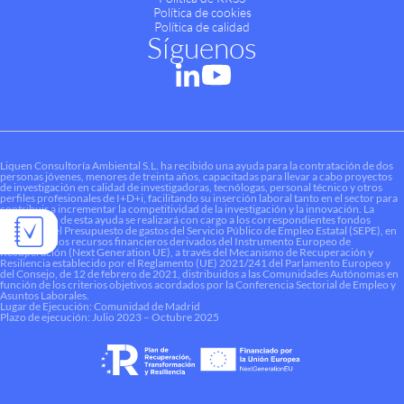
Política de cookies
Política de calidad
Síguenos
Liquen Consultoría Ambiental S.L. ha recibido una ayuda para la contratación de dos
personas jóvenes, menores de treinta años, capacitadas para llevar a cabo proyectos
de investigación en calidad de investigadoras, tecnólogas, personal técnico y otros
perfiles profesionales de I+D+i, facilitando su inserción laboral tanto en el sector para
contribuir a incrementar la competitividad de la investigación y la innovación. La
financiación de esta ayuda se realizará con cargo a los correspondientes fondos
dotados en el Presupuesto de gastos del Servicio Público de Empleo Estatal (SEPE), en
el marco de los recursos financieros derivados del Instrumento Europeo de
Recuperación (Next Generation UE), a través del Mecanismo de Recuperación y
Resiliencia establecido por el Reglamento (UE) 2021/241 del Parlamento Europeo y
del Consejo, de 12 de febrero de 2021, distribuidos a las Comunidades Autónomas en
función de los criterios objetivos acordados por la Conferencia Sectorial de Empleo y
Asuntos Laborales.
Lugar de Ejecución: Comunidad de Madrid
Plazo de ejecución: Julio 2023 – Octubre 2025