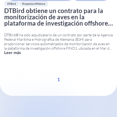
DTBird
Proyectos Offshore
DTBird obtiene un contrato para la
monitorización de aves en la
plataforma de investigación offshore
FINO1
DTBird® ha sido adjudicatario de un contrato por parte de la Agencia
Federal Marítima e Hidrográfica de Alemania (BSH) para
proporcionar servicios automatizados de monitorización de aves en
la plataforma de investigación offshore FINO1, ubicada en el Mar del
Leer más
Norte. El BSH es la autoridad federal responsable de la navegación
marítima, las actividades offshore y
...
1