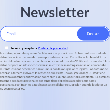
Newsletter
Email
He leído y acepto la
Política de privacidad
Los datos personales que nos facilites se incorporarán a un fichero automatizado de
datos de carácter personal cuyo responsable es Liquen Consultoria Ambiental S.L. y
serán utilizados de acuerdo con las condiciones de nuestra 'Política de privacidad'. Los
datos proporcionados se conservarán mientras se mantenga la relación comercial o
durante los años necesarios para cumplir con las obligaciones legales. Los datos no se
cederán a terceros salvo en los casos en que exista una obligación legal. Usted tiene
derecho a obtener confirmación sobre si en Liquen Consultoria Ambiental S.L estamos
tratando sus datos personales por tanto tiene derecho a acceder a sus datos
personales, rectificar los datos inexactos o solicitar su supresión cuando los datos ya
no sean necesarios.