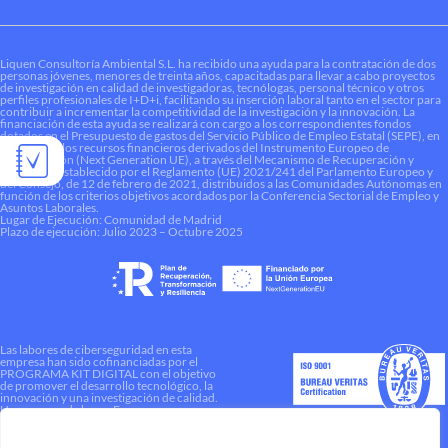
Liquen Consultoría Ambiental S.L. ha recibido una ayuda para la contratación de dos
personas jóvenes, menores de treinta años, capacitadas para llevar a cabo proyectos
de investigación en calidad de investigadoras, tecnólogas, personal técnico y otros
perfiles profesionales de I+D+i, facilitando su inserción laboral tanto en el sector para
contribuir a incrementar la competitividad de la investigación y la innovación. La
financiación de esta ayuda se realizará con cargo a los correspondientes fondos
dotados en el Presupuesto de gastos del Servicio Público de Empleo Estatal (SEPE), en
el marco de los recursos financieros derivados del Instrumento Europeo de
Recuperación (Next Generation UE), a través del Mecanismo de Recuperación y
Resiliencia establecido por el Reglamento (UE) 2021/241 del Parlamento Europeo y
del Consejo, de 12 de febrero de 2021, distribuidos a las Comunidades Autónomas en
función de los criterios objetivos acordados por la Conferencia Sectorial de Empleo y
Asuntos Laborales.
Lugar de Ejecución: Comunidad de Madrid
Plazo de ejecución: Julio 2023 – Octubre 2025
Las labores de ciberseguridad en esta
empresa han sido cofinanciadas por el
PROGRAMA KIT DIGITAL con el objetivo
de promover el desarrollo tecnológico, la
innovación y una investigación de calidad.
Una manera de hacer Europa