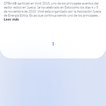
DTBird® participó en Vind 2015, uno de los principales eventos del
sector eólico en Suecia. Se ha celebrado en Estocolmo los días 4 y 5
de noviembre de 2015. Vind está organizado por la Asociación Sueca
de Energía Eólica. Es así que continúa siendo uno de los principales
Leer más
puntos de encuentro anuales para la industria
...
1