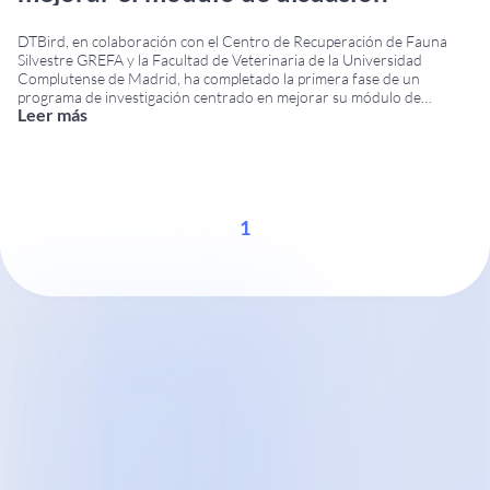
DTBird, en colaboración con el Centro de Recuperación de Fauna
Silvestre GREFA y la Facultad de Veterinaria de la Universidad
Complutense de Madrid, ha completado la primera fase de un
programa de investigación centrado en mejorar su módulo de
Leer más
disuasión para aerogeneradores. El proyecto tiene como objetivo
desarrollar soluciones acústicas de disuasión más eficaces y
...
1