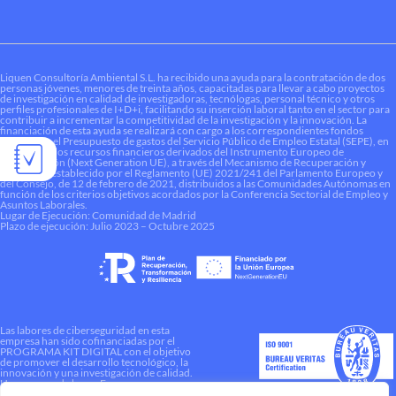
Liquen Consultoría Ambiental S.L. ha recibido una ayuda para la contratación de dos
personas jóvenes, menores de treinta años, capacitadas para llevar a cabo proyectos
de investigación en calidad de investigadoras, tecnólogas, personal técnico y otros
perfiles profesionales de I+D+i, facilitando su inserción laboral tanto en el sector para
contribuir a incrementar la competitividad de la investigación y la innovación. La
financiación de esta ayuda se realizará con cargo a los correspondientes fondos
dotados en el Presupuesto de gastos del Servicio Público de Empleo Estatal (SEPE), en
el marco de los recursos financieros derivados del Instrumento Europeo de
Recuperación (Next Generation UE), a través del Mecanismo de Recuperación y
Resiliencia establecido por el Reglamento (UE) 2021/241 del Parlamento Europeo y
del Consejo, de 12 de febrero de 2021, distribuidos a las Comunidades Autónomas en
función de los criterios objetivos acordados por la Conferencia Sectorial de Empleo y
Asuntos Laborales.
Lugar de Ejecución: Comunidad de Madrid
Plazo de ejecución: Julio 2023 – Octubre 2025
Las labores de ciberseguridad en esta
empresa han sido cofinanciadas por el
PROGRAMA KIT DIGITAL con el objetivo
de promover el desarrollo tecnológico, la
innovación y una investigación de calidad.
Una manera de hacer Europa