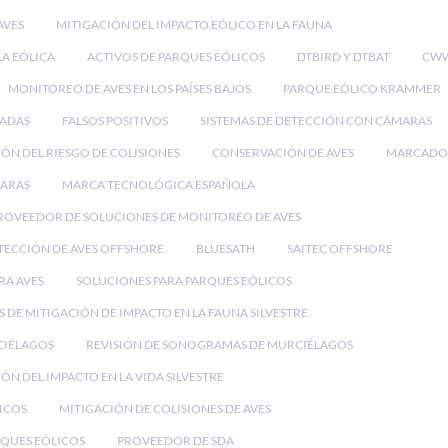
AVES
MITIGACIÓN DEL IMPACTO EÓLICO EN LA FAUNA
LA EÓLICA
ACTIVOS DE PARQUES EÓLICOS
DTBIRD Y DTBAT
CWW
MONITOREO DE AVES EN LOS PAÍSES BAJOS
PARQUE EÓLICO KRAMMER
RADAS
FALSOS POSITIVOS
SISTEMAS DE DETECCIÓN CON CÁMARAS
ÓN DEL RIESGO DE COLISIONES
CONSERVACIÓN DE AVES
MARCADO
MARAS
MARCA TECNOLÓGICA ESPAÑOLA
ROVEEDOR DE SOLUCIONES DE MONITOREO DE AVES
TECCIÓN DE AVES OFFSHORE
BLUESATH
SAITEC OFFSHORE
RA AVES
SOLUCIONES PARA PARQUES EÓLICOS
 DE MITIGACIÓN DE IMPACTO EN LA FAUNA SILVESTRE
CIÉLAGOS
REVISIÓN DE SONOGRAMAS DE MURCIÉLAGOS
ÓN DEL IMPACTO EN LA VIDA SILVESTRE
ICOS
MITIGACIÓN DE COLISIONES DE AVES
QUES EÓLICOS
PROVEEDOR DE SDA