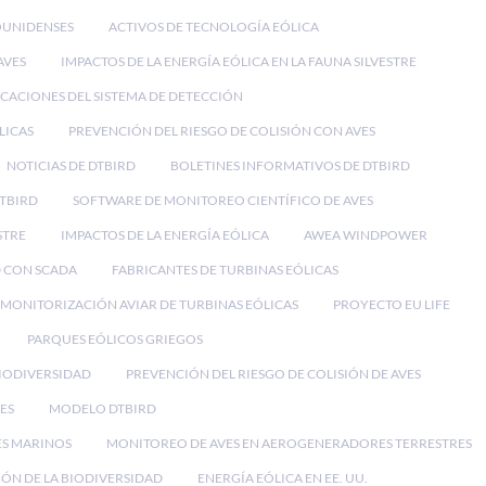
OUNIDENSES
ACTIVOS DE TECNOLOGÍA EÓLICA
AVES
IMPACTOS DE LA ENERGÍA EÓLICA EN LA FAUNA SILVESTRE
ICACIONES DEL SISTEMA DE DETECCIÓN
LICAS
PREVENCIÓN DEL RIESGO DE COLISIÓN CON AVES
NOTICIAS DE DTBIRD
BOLETINES INFORMATIVOS DE DTBIRD
DTBIRD
SOFTWARE DE MONITOREO CIENTÍFICO DE AVES
STRE
IMPACTOS DE LA ENERGÍA EÓLICA
AWEA WINDPOWER
 CON SCADA
FABRICANTES DE TURBINAS EÓLICAS
MONITORIZACIÓN AVIAR DE TURBINAS EÓLICAS
PROYECTO EU LIFE
PARQUES EÓLICOS GRIEGOS
BIODIVERSIDAD
PREVENCIÓN DEL RIESGO DE COLISIÓN DE AVES
ES
MODELO DTBIRD
ES MARINOS
MONITOREO DE AVES EN AEROGENERADORES TERRESTRES
ÓN DE LA BIODIVERSIDAD
ENERGÍA EÓLICA EN EE. UU.