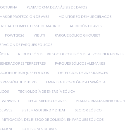
NOCTURNA
PLATAFORMA DE ANÁLISIS DE DATOS
EMAS DE PROTECCIÓN DE AVES
MONITOREO DE MURCIÉLAGOS
ERSIDAD COMPLUTENSE DE MADRID
AUDICIÓN DE AVES
FOWT 2026
YIBUTI
PARQUE EÓLICO GHOUBET
ERACIÓN DE PARQUES EÓLICOS
AÑOLA
REDUCCIÓN DEL RIESGO DE COLISIÓN DE AEROGENERADORES
ENERADORES TERRESTRES
PARQUES EÓLICOS ALEMANES
ACIÓN DE PARQUES EÓLICOS
DETECCIÓN DE AVES RAPACES
EXPANSIÓN DE DTBIRD
EMPRESA TECNOLÓGICA ESPAÑOLA
LICOS
TECNOLOGÍA DE ENERGÍA EÓLICA
WINWIND
SEGUIMIENTO DE AVES
PLATAFORMA MARINA FINO 1
E AVES
SISTEMAS DTBIRD Y DTBAT
SECTOR EÓLICO
MITIGACIÓN DEL RIESGO DE COLISIÓN EN PARQUES EÓLICOS
CIA KNE
COLISIONES DE AVES