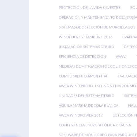
PROTECCIÓN DE LA VIDA SILVESTRE
EQU
OPERACIÓN Y MANTENIMIENTO DE ENERGÍA
SISTEMAS DE DETECCIÓN DE MURCIÉLAGOS
WINDENERGY HAMBURG 2016
EVALUA
INSTALACIÓN SISTEMAS DTBIRD
DETECC
EFICIENCIA DE DETECCIÓN
AWWI
MEDIDAS DE MITIGACIÓN DE COLISIONES C
CUMPLIMIENTO AMBIENTAL
EVALUACI
AWEA WIND PROJECT SITING & ENVIRONME
UNIDADES DEL SISTEMA DTBIRD
SISTEM
ÁGUILA MARINA DE COLA BLANCA
HALI
AWEA WINDPOWER 2017
DETECCIÓN N
CONFERENCIA ENERGÍA EÓLICA Y FAUNA
SOFTWARE DE MONITOREO PARA PARQUES 