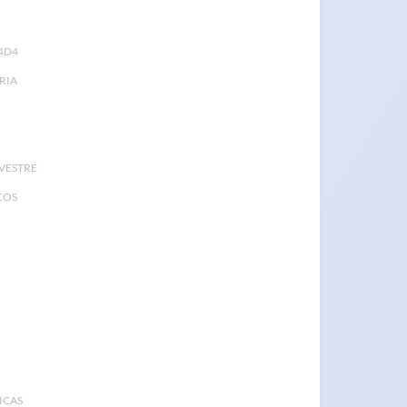
4D4
RIA
LVESTRE
COS
ICAS