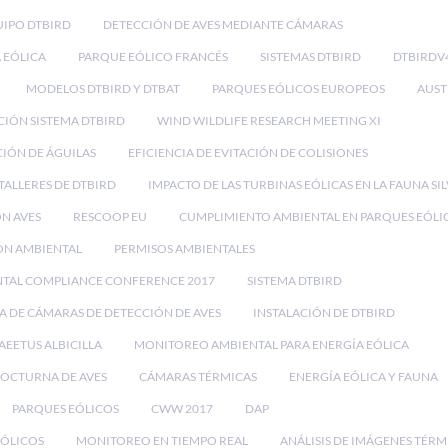
IPO DTBIRD
DETECCIÓN DE AVES MEDIANTE CÁMARAS
 EÓLICA
PARQUE EÓLICO FRANCÉS
SISTEMAS DTBIRD
DTBIRDV
MODELOS DTBIRD Y DTBAT
PARQUES EÓLICOS EUROPEOS
AUST
CIÓN SISTEMA DTBIRD
WIND WILDLIFE RESEARCH MEETING XI
IÓN DE ÁGUILAS
EFICIENCIA DE EVITACIÓN DE COLISIONES
TALLERES DE DTBIRD
IMPACTO DE LAS TURBINAS EÓLICAS EN LA FAUNA SI
ON AVES
RESCOOP EU
CUMPLIMIENTO AMBIENTAL EN PARQUES EÓLI
ÓN AMBIENTAL
PERMISOS AMBIENTALES
NTAL COMPLIANCE CONFERENCE 2017
SISTEMA DTBIRD
A DE CÁMARAS DE DETECCIÓN DE AVES
INSTALACIÓN DE DTBIRD
AEETUS ALBICILLA
MONITOREO AMBIENTAL PARA ENERGÍA EÓLICA
OCTURNA DE AVES
CÁMARAS TÉRMICAS
ENERGÍA EÓLICA Y FAUNA
PARQUES EÓLICOS
CWW 2017
DAP
EÓLICOS
MONITOREO EN TIEMPO REAL
ANÁLISIS DE IMÁGENES TÉRM