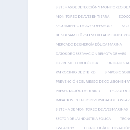
SISTEMAS DE DETECCIÓN Y MONITOREO DE 
MONITOREO DE AVES EN TIERRA
ECOC
SEGUIMIENTO DE AVES OFFSHORE
SEGU
BUNDESAMT FÜR SEESCHIFFAHRT UND HYD
MERCADO DE ENERGÍA EÓLICA MARINA
DATOS DE OBSERVACIÓN REMOTA DE AVES
TORRE METEOROLÓGICA
UNIDADES A
PATROCINIO DE DTBIRD
SIMPOSIO SOB
PREVENCIÓN DEL RIESGO DE COLISIÓN EN 
PRESENTACIÓN DE DTBIRD
TECNOLOGÍA
IMPACTOS EN LA BIODIVERSIDAD DE LOS PA
SISTEMA DE MONITOREO DE AVES MARINAS
SECTOR DE LA INDUSTRIA EÓLICA
TECN
EWEA 2015
TECNOLOGÍA DE DISUASIÓN