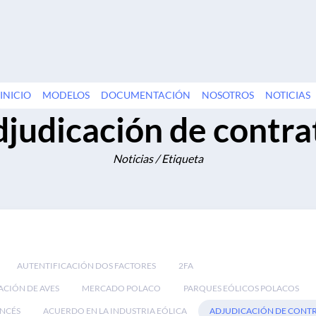
INICIO
MODELOS
DOCUMENTACIÓN
NOSOTROS
NOTICIAS
djudicación de contra
Noticias / Etiqueta
AUTENTIFICACIÓN DOS FACTORES
2FA
ACIÓN DE AVES
MERCADO POLACO
PARQUES EÓLICOS POLACOS
NCÉS
ACUERDO EN LA INDUSTRIA EÓLICA
ADJUDICACIÓN DE CONT