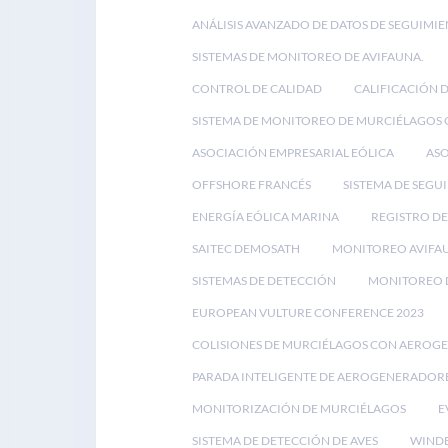
ANÁLISIS AVANZADO DE DATOS DE SEGUIMIE
SISTEMAS DE MONITOREO DE AVIFAUNA.
CONTROL DE CALIDAD
CALIFICACIÓN 
SISTEMA DE MONITOREO DE MURCIÉLAGOS
ASOCIACIÓN EMPRESARIAL EÓLICA
ASO
OFFSHORE FRANCÉS
SISTEMA DE SEGU
ENERGÍA EÓLICA MARINA
REGISTRO DE
SAITEC DEMOSATH
MONITOREO AVIFA
SISTEMAS DE DETECCIÓN
MONITOREO D
EUROPEAN VULTURE CONFERENCE 2023
COLISIONES DE MURCIÉLAGOS CON AEROG
PARADA INTELIGENTE DE AEROGENERADOR
MONITORIZACIÓN DE MURCIÉLAGOS
E
SISTEMA DE DETECCIÓN DE AVES
WINDE