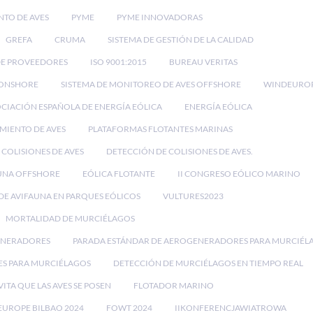
NTO DE AVES
PYME
PYME INNOVADORAS
GREFA
CRUMA
SISTEMA DE GESTIÓN DE LA CALIDAD
DE PROVEEDORES
ISO 9001:2015
BUREAU VERITAS
 ONSHORE
SISTEMA DE MONITOREO DE AVES OFFSHORE
WINDEURO
CIACIÓN ESPAÑOLA DE ENERGÍA EÓLICA
ENERGÍA EÓLICA
IMIENTO DE AVES
PLATAFORMAS FLOTANTES MARINAS
 COLISIONES DE AVES
DETECCIÓN DE COLISIONES DE AVES.
UNA OFFSHORE
EÓLICA FLOTANTE
II CONGRESO EÓLICO MARINO
E AVIFAUNA EN PARQUES EÓLICOS
VULTURES2023
MORTALIDAD DE MURCIÉLAGOS
ENERADORES
PARADA ESTÁNDAR DE AEROGENERADORES PARA MURCIÉL
ES PARA MURCIÉLAGOS
DETECCIÓN DE MURCIÉLAGOS EN TIEMPO REAL
VITA QUE LAS AVES SE POSEN
FLOTADOR MARINO
UROPE BILBAO 2024
FOWT 2024
IIKONFERENCJAWIATROWA