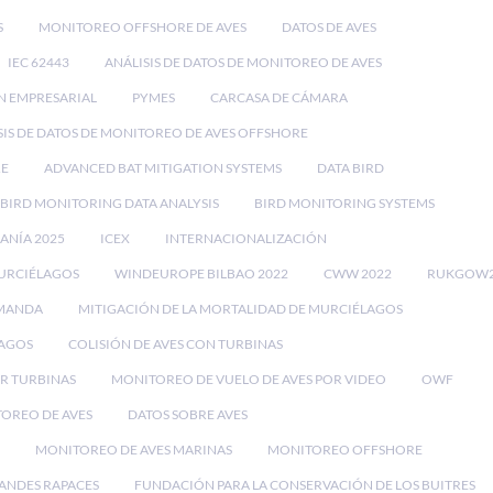
S
MONITOREO OFFSHORE DE AVES
DATOS DE AVES
IEC 62443
ANÁLISIS DE DATOS DE MONITOREO DE AVES
N EMPRESARIAL
PYMES
CARCASA DE CÁMARA
SIS DE DATOS DE MONITOREO DE AVES OFFSHORE
RE
ADVANCED BAT MITIGATION SYSTEMS
DATA BIRD
BIRD MONITORING DATA ANALYSIS
BIRD MONITORING SYSTEMS
EANÍA 2025
ICEX
INTERNACIONALIZACIÓN
MURCIÉLAGOS
WINDEUROPE BILBAO 2022
CWW 2022
RUKGOW2
EMANDA
MITIGACIÓN DE LA MORTALIDAD DE MURCIÉLAGOS
LAGOS
COLISIÓN DE AVES CON TURBINAS
OR TURBINAS
MONITOREO DE VUELO DE AVES POR VIDEO
OWF
TOREO DE AVES
DATOS SOBRE AVES
MONITOREO DE AVES MARINAS
MONITOREO OFFSHORE
ANDES RAPACES
FUNDACIÓN PARA LA CONSERVACIÓN DE LOS BUITRES