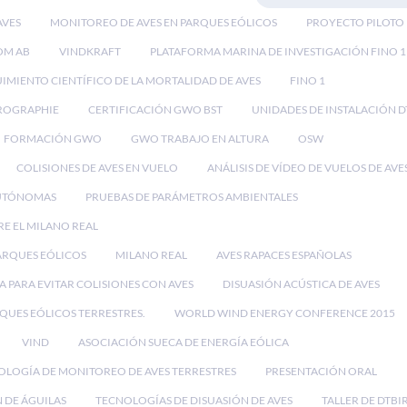
AVES
MONITOREO DE AVES EN PARQUES EÓLICOS
PROYECTO PILOTO
OM AB
VINDKRAFT
PLATAFORMA MARINA DE INVESTIGACIÓN FINO 1
IMIENTO CIENTÍFICO DE LA MORTALIDAD DE AVES
FINO 1
ROGRAPHIE
CERTIFICACIÓN GWO BST
UNIDADES DE INSTALACIÓN D
FORMACIÓN GWO
GWO TRABAJO EN ALTURA
OSW
COLISIONES DE AVES EN VUELO
ANÁLISIS DE VÍDEO DE VUELOS DE AVE
UTÓNOMAS
PRUEBAS DE PARÁMETROS AMBIENTALES
RE EL MILANO REAL
PARQUES EÓLICOS
MILANO REAL
AVES RAPACES ESPAÑOLAS
 PARA EVITAR COLISIONES CON AVES
DISUASIÓN ACÚSTICA DE AVES
RQUES EÓLICOS TERRESTRES.
WORLD WIND ENERGY CONFERENCE 2015
VIND
ASOCIACIÓN SUECA DE ENERGÍA EÓLICA
OLOGÍA DE MONITOREO DE AVES TERRESTRES
PRESENTACIÓN ORAL
 DE ÁGUILAS
TECNOLOGÍAS DE DISUASIÓN DE AVES
TALLER DE DTBI