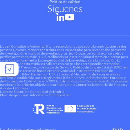
Política de calidad
Síguenos
Liquen Consultoría Ambiental S.L. ha recibido una ayuda para la contratación de dos
personas jóvenes, menores de treinta años, capacitadas para llevar a cabo proyectos
de investigación en calidad de investigadoras, tecnólogas, personal técnico y otros
perfiles profesionales de I+D+i, facilitando su inserción laboral tanto en el sector para
contribuir a incrementar la competitividad de la investigación y la innovación. La
financiación de esta ayuda se realizará con cargo a los correspondientes fondos
dotados en el Presupuesto de gastos del Servicio Público de Empleo Estatal (SEPE), en
el marco de los recursos financieros derivados del Instrumento Europeo de
Recuperación (Next Generation UE), a través del Mecanismo de Recuperación y
Resiliencia establecido por el Reglamento (UE) 2021/241 del Parlamento Europeo y
del Consejo, de 12 de febrero de 2021, distribuidos a las Comunidades Autónomas en
función de los criterios objetivos acordados por la Conferencia Sectorial de Empleo y
Asuntos Laborales.
Lugar de Ejecución: Comunidad de Madrid
Plazo de ejecución: Julio 2023 – Octubre 2025
Las labores de ciberseguridad en esta