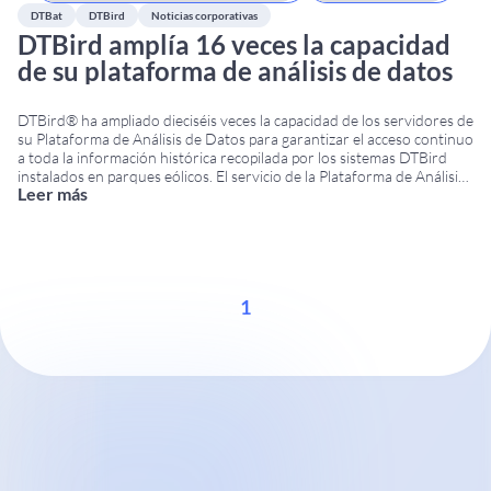
DTBat
DTBird
Noticias corporativas
DTBird amplía 16 veces la capacidad
de su plataforma de análisis de datos
DTBird® ha ampliado dieciséis veces la capacidad de los servidores de
su Plataforma de Análisis de Datos para garantizar el acceso continuo
a toda la información histórica recopilada por los sistemas DTBird
instalados en parques eólicos. El servicio de la Plataforma de Análisis
Leer más
de Datos comenzó a funcionar en junio de 2012. Su objetivo es
...
1