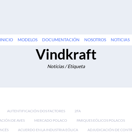
INICIO
MODELOS
DOCUMENTACIÓN
NOSOTROS
NOTICIAS
Vindkraft
Noticias / Etiqueta
AUTENTIFICACIÓN DOS FACTORES
2FA
ACIÓN DE AVES
MERCADO POLACO
PARQUES EÓLICOS POLACOS
NCÉS
ACUERDO EN LA INDUSTRIA EÓLICA
ADJUDICACIÓN DE CONT