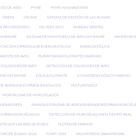
NTO DE AVES
PYME
PYME INNOVADORAS
GREFA
CRUMA
SISTEMA DE GESTIÓN DE LA CALIDAD
DE PROVEEDORES
ISO 9001:2015
BUREAU VERITAS
 ONSHORE
SISTEMA DE MONITOREO DE AVES OFFSHORE
WINDEURO
CIACIÓN ESPAÑOLA DE ENERGÍA EÓLICA
ENERGÍA EÓLICA
IMIENTO DE AVES
PLATAFORMAS FLOTANTES MARINAS
 COLISIONES DE AVES
DETECCIÓN DE COLISIONES DE AVES.
UNA OFFSHORE
EÓLICA FLOTANTE
II CONGRESO EÓLICO MARINO
E AVIFAUNA EN PARQUES EÓLICOS
VULTURES2023
MORTALIDAD DE MURCIÉLAGOS
ENERADORES
PARADA ESTÁNDAR DE AEROGENERADORES PARA MURCIÉL
ES PARA MURCIÉLAGOS
DETECCIÓN DE MURCIÉLAGOS EN TIEMPO REAL
VITA QUE LAS AVES SE POSEN
FLOTADOR MARINO
UROPE BILBAO 2024
FOWT 2024
IIKONFERENCJAWIATROWA