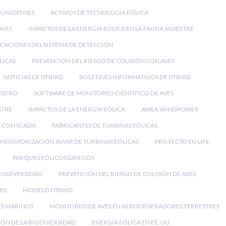
OUNIDENSES
ACTIVOS DE TECNOLOGÍA EÓLICA
AVES
IMPACTOS DE LA ENERGÍA EÓLICA EN LA FAUNA SILVESTRE
ICACIONES DEL SISTEMA DE DETECCIÓN
LICAS
PREVENCIÓN DEL RIESGO DE COLISIÓN CON AVES
NOTICIAS DE DTBIRD
BOLETINES INFORMATIVOS DE DTBIRD
DTBIRD
SOFTWARE DE MONITOREO CIENTÍFICO DE AVES
STRE
IMPACTOS DE LA ENERGÍA EÓLICA
AWEA WINDPOWER
 CON SCADA
FABRICANTES DE TURBINAS EÓLICAS
MONITORIZACIÓN AVIAR DE TURBINAS EÓLICAS
PROYECTO EU LIFE
PARQUES EÓLICOS GRIEGOS
BIODIVERSIDAD
PREVENCIÓN DEL RIESGO DE COLISIÓN DE AVES
ES
MODELO DTBIRD
ES MARINOS
MONITOREO DE AVES EN AEROGENERADORES TERRESTRES
ÓN DE LA BIODIVERSIDAD
ENERGÍA EÓLICA EN EE. UU.