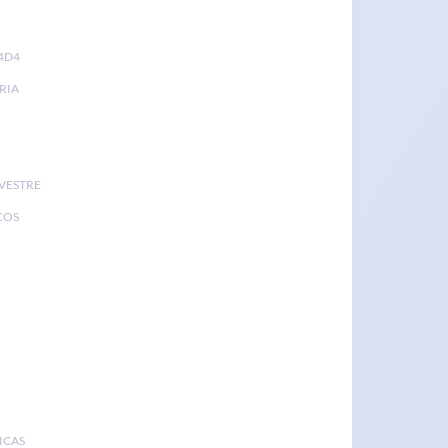
4D4
RIA
LVESTRE
COS
ICAS