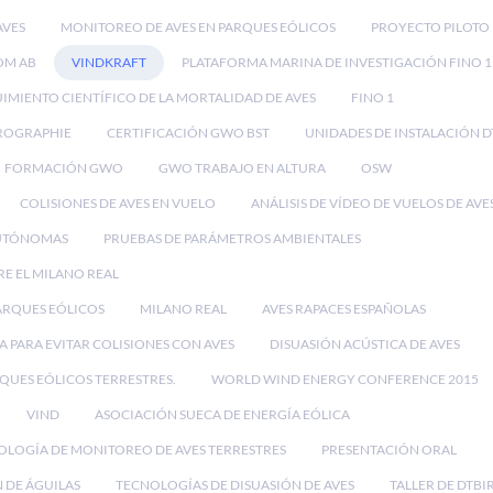
AVES
MONITOREO DE AVES EN PARQUES EÓLICOS
PROYECTO PILOTO
OM AB
VINDKRAFT
PLATAFORMA MARINA DE INVESTIGACIÓN FINO 1
IMIENTO CIENTÍFICO DE LA MORTALIDAD DE AVES
FINO 1
ROGRAPHIE
CERTIFICACIÓN GWO BST
UNIDADES DE INSTALACIÓN D
FORMACIÓN GWO
GWO TRABAJO EN ALTURA
OSW
COLISIONES DE AVES EN VUELO
ANÁLISIS DE VÍDEO DE VUELOS DE AVE
UTÓNOMAS
PRUEBAS DE PARÁMETROS AMBIENTALES
RE EL MILANO REAL
PARQUES EÓLICOS
MILANO REAL
AVES RAPACES ESPAÑOLAS
 PARA EVITAR COLISIONES CON AVES
DISUASIÓN ACÚSTICA DE AVES
RQUES EÓLICOS TERRESTRES.
WORLD WIND ENERGY CONFERENCE 2015
VIND
ASOCIACIÓN SUECA DE ENERGÍA EÓLICA
OLOGÍA DE MONITOREO DE AVES TERRESTRES
PRESENTACIÓN ORAL
 DE ÁGUILAS
TECNOLOGÍAS DE DISUASIÓN DE AVES
TALLER DE DTBI