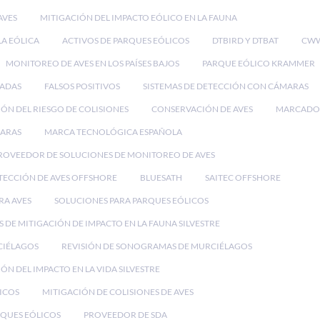
AVES
MITIGACIÓN DEL IMPACTO EÓLICO EN LA FAUNA
LA EÓLICA
ACTIVOS DE PARQUES EÓLICOS
DTBIRD Y DTBAT
CWW
MONITOREO DE AVES EN LOS PAÍSES BAJOS
PARQUE EÓLICO KRAMMER
RADAS
FALSOS POSITIVOS
SISTEMAS DE DETECCIÓN CON CÁMARAS
ÓN DEL RIESGO DE COLISIONES
CONSERVACIÓN DE AVES
MARCADO
MARAS
MARCA TECNOLÓGICA ESPAÑOLA
ROVEEDOR DE SOLUCIONES DE MONITOREO DE AVES
TECCIÓN DE AVES OFFSHORE
BLUESATH
SAITEC OFFSHORE
RA AVES
SOLUCIONES PARA PARQUES EÓLICOS
 DE MITIGACIÓN DE IMPACTO EN LA FAUNA SILVESTRE
CIÉLAGOS
REVISIÓN DE SONOGRAMAS DE MURCIÉLAGOS
ÓN DEL IMPACTO EN LA VIDA SILVESTRE
ICOS
MITIGACIÓN DE COLISIONES DE AVES
QUES EÓLICOS
PROVEEDOR DE SDA