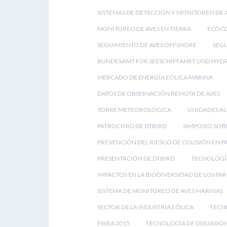
SISTEMAS DE DETECCIÓN Y MONITOREO DE 
MONITOREO DE AVES EN TIERRA
ECOC
SEGUIMIENTO DE AVES OFFSHORE
SEGU
BUNDESAMT FÜR SEESCHIFFAHRT UND HYD
MERCADO DE ENERGÍA EÓLICA MARINA
DATOS DE OBSERVACIÓN REMOTA DE AVES
TORRE METEOROLÓGICA
UNIDADES A
PATROCINIO DE DTBIRD
SIMPOSIO SOB
PREVENCIÓN DEL RIESGO DE COLISIÓN EN 
PRESENTACIÓN DE DTBIRD
TECNOLOGÍA
IMPACTOS EN LA BIODIVERSIDAD DE LOS PA
SISTEMA DE MONITOREO DE AVES MARINAS
SECTOR DE LA INDUSTRIA EÓLICA
TECN
EWEA 2015
TECNOLOGÍA DE DISUASIÓN