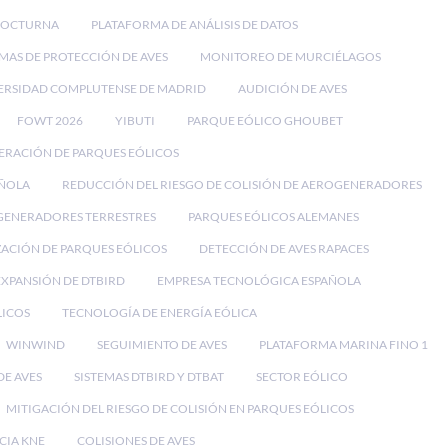
NOCTURNA
PLATAFORMA DE ANÁLISIS DE DATOS
EMAS DE PROTECCIÓN DE AVES
MONITOREO DE MURCIÉLAGOS
ERSIDAD COMPLUTENSE DE MADRID
AUDICIÓN DE AVES
FOWT 2026
YIBUTI
PARQUE EÓLICO GHOUBET
ERACIÓN DE PARQUES EÓLICOS
AÑOLA
REDUCCIÓN DEL RIESGO DE COLISIÓN DE AEROGENERADORES
ENERADORES TERRESTRES
PARQUES EÓLICOS ALEMANES
ACIÓN DE PARQUES EÓLICOS
DETECCIÓN DE AVES RAPACES
EXPANSIÓN DE DTBIRD
EMPRESA TECNOLÓGICA ESPAÑOLA
LICOS
TECNOLOGÍA DE ENERGÍA EÓLICA
WINWIND
SEGUIMIENTO DE AVES
PLATAFORMA MARINA FINO 1
E AVES
SISTEMAS DTBIRD Y DTBAT
SECTOR EÓLICO
MITIGACIÓN DEL RIESGO DE COLISIÓN EN PARQUES EÓLICOS
CIA KNE
COLISIONES DE AVES