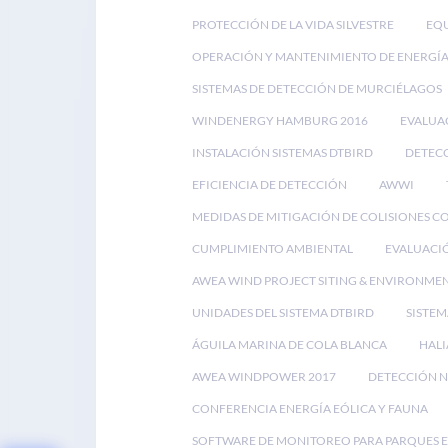
PROTECCIÓN DE LA VIDA SILVESTRE
EQU
OPERACIÓN Y MANTENIMIENTO DE ENERGÍA
SISTEMAS DE DETECCIÓN DE MURCIÉLAGOS
WINDENERGY HAMBURG 2016
EVALUA
INSTALACIÓN SISTEMAS DTBIRD
DETECC
EFICIENCIA DE DETECCIÓN
AWWI
MEDIDAS DE MITIGACIÓN DE COLISIONES C
CUMPLIMIENTO AMBIENTAL
EVALUACI
AWEA WIND PROJECT SITING & ENVIRONME
UNIDADES DEL SISTEMA DTBIRD
SISTEM
ÁGUILA MARINA DE COLA BLANCA
HALI
AWEA WINDPOWER 2017
DETECCIÓN N
CONFERENCIA ENERGÍA EÓLICA Y FAUNA
SOFTWARE DE MONITOREO PARA PARQUES 