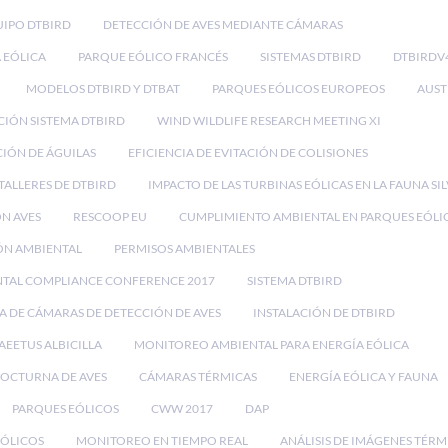
IPO DTBIRD
DETECCIÓN DE AVES MEDIANTE CÁMARAS
 EÓLICA
PARQUE EÓLICO FRANCÉS
SISTEMAS DTBIRD
DTBIRDV
MODELOS DTBIRD Y DTBAT
PARQUES EÓLICOS EUROPEOS
AUST
CIÓN SISTEMA DTBIRD
WIND WILDLIFE RESEARCH MEETING XI
IÓN DE ÁGUILAS
EFICIENCIA DE EVITACIÓN DE COLISIONES
TALLERES DE DTBIRD
IMPACTO DE LAS TURBINAS EÓLICAS EN LA FAUNA SI
ON AVES
RESCOOP EU
CUMPLIMIENTO AMBIENTAL EN PARQUES EÓLI
ÓN AMBIENTAL
PERMISOS AMBIENTALES
NTAL COMPLIANCE CONFERENCE 2017
SISTEMA DTBIRD
A DE CÁMARAS DE DETECCIÓN DE AVES
INSTALACIÓN DE DTBIRD
AEETUS ALBICILLA
MONITOREO AMBIENTAL PARA ENERGÍA EÓLICA
OCTURNA DE AVES
CÁMARAS TÉRMICAS
ENERGÍA EÓLICA Y FAUNA
PARQUES EÓLICOS
CWW 2017
DAP
EÓLICOS
MONITOREO EN TIEMPO REAL
ANÁLISIS DE IMÁGENES TÉRM