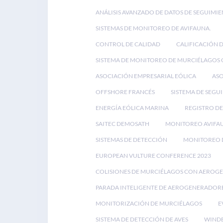
ANÁLISIS AVANZADO DE DATOS DE SEGUIMIE
SISTEMAS DE MONITOREO DE AVIFAUNA.
CONTROL DE CALIDAD
CALIFICACIÓN 
SISTEMA DE MONITOREO DE MURCIÉLAGOS
ASOCIACIÓN EMPRESARIAL EÓLICA
ASO
OFFSHORE FRANCÉS
SISTEMA DE SEGU
ENERGÍA EÓLICA MARINA
REGISTRO DE
SAITEC DEMOSATH
MONITOREO AVIFA
SISTEMAS DE DETECCIÓN
MONITOREO D
EUROPEAN VULTURE CONFERENCE 2023
COLISIONES DE MURCIÉLAGOS CON AEROG
PARADA INTELIGENTE DE AEROGENERADOR
MONITORIZACIÓN DE MURCIÉLAGOS
E
SISTEMA DE DETECCIÓN DE AVES
WINDE