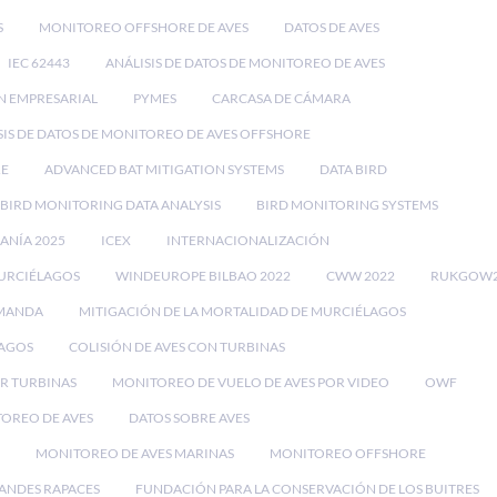
S
MONITOREO OFFSHORE DE AVES
DATOS DE AVES
IEC 62443
ANÁLISIS DE DATOS DE MONITOREO DE AVES
N EMPRESARIAL
PYMES
CARCASA DE CÁMARA
SIS DE DATOS DE MONITOREO DE AVES OFFSHORE
RE
ADVANCED BAT MITIGATION SYSTEMS
DATA BIRD
BIRD MONITORING DATA ANALYSIS
BIRD MONITORING SYSTEMS
EANÍA 2025
ICEX
INTERNACIONALIZACIÓN
MURCIÉLAGOS
WINDEUROPE BILBAO 2022
CWW 2022
RUKGOW2
EMANDA
MITIGACIÓN DE LA MORTALIDAD DE MURCIÉLAGOS
LAGOS
COLISIÓN DE AVES CON TURBINAS
OR TURBINAS
MONITOREO DE VUELO DE AVES POR VIDEO
OWF
TOREO DE AVES
DATOS SOBRE AVES
MONITOREO DE AVES MARINAS
MONITOREO OFFSHORE
ANDES RAPACES
FUNDACIÓN PARA LA CONSERVACIÓN DE LOS BUITRES