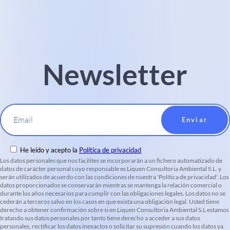
Newsletter
Email
He leído y acepto la
Política de privacidad
Los datos personales que nos facilites se incorporarán a un fichero automatizado de
datos de carácter personal cuyo responsable es Liquen Consultoria Ambiental S.L. y
serán utilizados de acuerdo con las condiciones de nuestra 'Política de privacidad'. Los
datos proporcionados se conservarán mientras se mantenga la relación comercial o
durante los años necesarios para cumplir con las obligaciones legales. Los datos no se
cederán a terceros salvo en los casos en que exista una obligación legal. Usted tiene
derecho a obtener confirmación sobre si en Liquen Consultoria Ambiental S.L estamos
tratando sus datos personales por tanto tiene derecho a acceder a sus datos
personales, rectificar los datos inexactos o solicitar su supresión cuando los datos ya