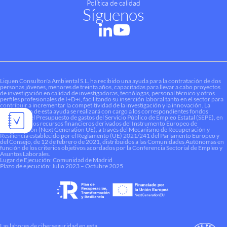
Política de calidad
Síguenos
Liquen Consultoría Ambiental S.L. ha recibido una ayuda para la contratación de dos
personas jóvenes, menores de treinta años, capacitadas para llevar a cabo proyectos
de investigación en calidad de investigadoras, tecnólogas, personal técnico y otros
perfiles profesionales de I+D+i, facilitando su inserción laboral tanto en el sector para
contribuir a incrementar la competitividad de la investigación y la innovación. La
financiación de esta ayuda se realizará con cargo a los correspondientes fondos
dotados en el Presupuesto de gastos del Servicio Público de Empleo Estatal (SEPE), en
el marco de los recursos financieros derivados del Instrumento Europeo de
Recuperación (Next Generation UE), a través del Mecanismo de Recuperación y
Resiliencia establecido por el Reglamento (UE) 2021/241 del Parlamento Europeo y
del Consejo, de 12 de febrero de 2021, distribuidos a las Comunidades Autónomas en
función de los criterios objetivos acordados por la Conferencia Sectorial de Empleo y
Asuntos Laborales.
Lugar de Ejecución: Comunidad de Madrid
Plazo de ejecución: Julio 2023 – Octubre 2025
Las labores de ciberseguridad en esta