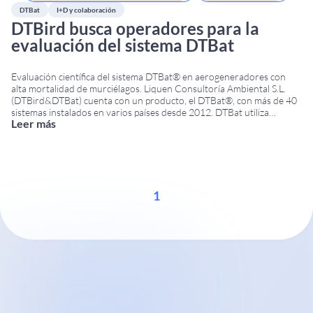
DTBat
I+D y colaboración
DTBird busca operadores para la
evaluación del sistema DTBat
Evaluación científica del sistema DTBat® en aerogeneradores con
alta mortalidad de murciélagos. Liquen Consultoría Ambiental S.L.
(DTBird&DTBat) cuenta con un producto, el DTBat®, con más de 40
sistemas instalados en varios países desde 2012. DTBat utiliza
Leer más
detectores ultrasónicos con micrófonos instalados en diversas
posiciones, torre y/o góndola, según las características del
aerogenerador y las especies
...
1