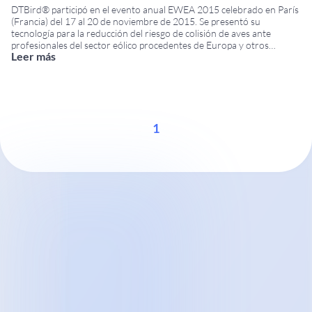
DTBird® participó en el evento anual EWEA 2015 celebrado en París
(Francia) del 17 al 20 de noviembre de 2015. Se presentó su
tecnología para la reducción del riesgo de colisión de aves ante
profesionales del sector eólico procedentes de Europa y otros
Leer más
mercados internacionales. Además de exponer en el stand F06,
DTBird realizó una
...
1