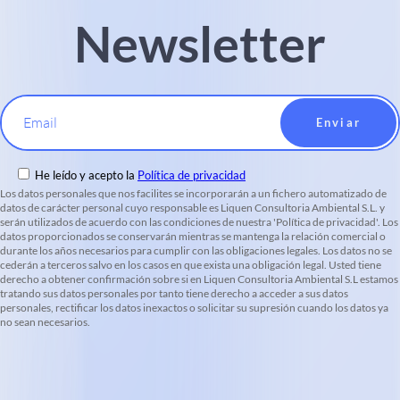
Newsletter
Email
He leído y acepto la
Política de privacidad
Los datos personales que nos facilites se incorporarán a un fichero automatizado de
datos de carácter personal cuyo responsable es Liquen Consultoria Ambiental S.L. y
serán utilizados de acuerdo con las condiciones de nuestra 'Política de privacidad'. Los
datos proporcionados se conservarán mientras se mantenga la relación comercial o
durante los años necesarios para cumplir con las obligaciones legales. Los datos no se
cederán a terceros salvo en los casos en que exista una obligación legal. Usted tiene
derecho a obtener confirmación sobre si en Liquen Consultoria Ambiental S.L estamos
tratando sus datos personales por tanto tiene derecho a acceder a sus datos
personales, rectificar los datos inexactos o solicitar su supresión cuando los datos ya
no sean necesarios.