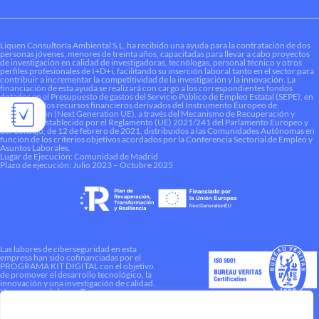
Liquen Consultoría Ambiental S.L. ha recibido una ayuda para la contratación de dos
personas jóvenes, menores de treinta años, capacitadas para llevar a cabo proyectos
de investigación en calidad de investigadoras, tecnólogas, personal técnico y otros
perfiles profesionales de I+D+i, facilitando su inserción laboral tanto en el sector para
contribuir a incrementar la competitividad de la investigación y la innovación. La
financiación de esta ayuda se realizará con cargo a los correspondientes fondos
dotados en el Presupuesto de gastos del Servicio Público de Empleo Estatal (SEPE), en
el marco de los recursos financieros derivados del Instrumento Europeo de
Recuperación (Next Generation UE), a través del Mecanismo de Recuperación y
Resiliencia establecido por el Reglamento (UE) 2021/241 del Parlamento Europeo y
del Consejo, de 12 de febrero de 2021, distribuidos a las Comunidades Autónomas en
función de los criterios objetivos acordados por la Conferencia Sectorial de Empleo y
Asuntos Laborales.
Lugar de Ejecución: Comunidad de Madrid
Plazo de ejecución: Julio 2023 – Octubre 2025
Las labores de ciberseguridad en esta
empresa han sido cofinanciadas por el
PROGRAMA KIT DIGITAL con el objetivo
de promover el desarrollo tecnológico, la
innovación y una investigación de calidad.
Una manera de hacer Europa