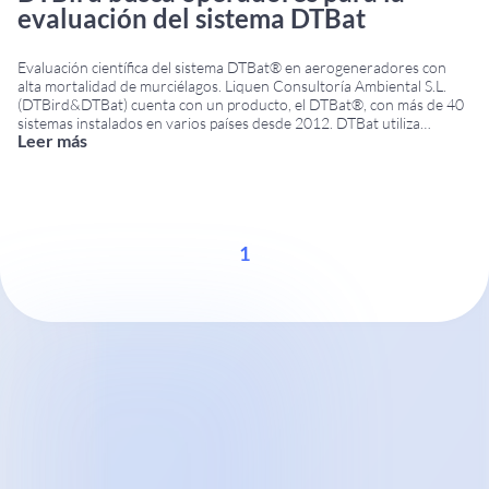
evaluación del sistema DTBat
Evaluación científica del sistema DTBat® en aerogeneradores con
alta mortalidad de murciélagos. Liquen Consultoría Ambiental S.L.
(DTBird&DTBat) cuenta con un producto, el DTBat®, con más de 40
sistemas instalados en varios países desde 2012. DTBat utiliza
Leer más
detectores ultrasónicos con micrófonos instalados en diversas
posiciones, torre y/o góndola, según las características del
aerogenerador y las especies
...
1