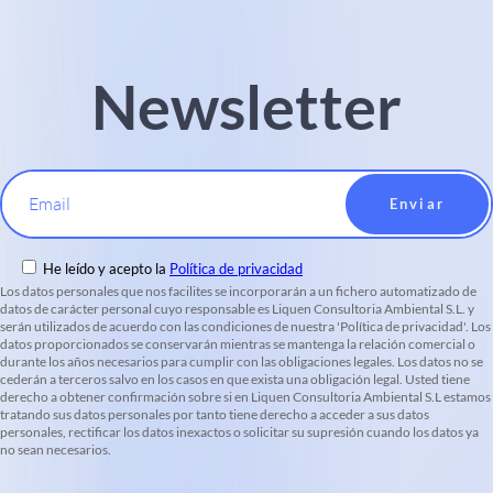
Newsletter
Email
He leído y acepto la
Política de privacidad
Los datos personales que nos facilites se incorporarán a un fichero automatizado de
datos de carácter personal cuyo responsable es Liquen Consultoria Ambiental S.L. y
serán utilizados de acuerdo con las condiciones de nuestra 'Política de privacidad'. Los
datos proporcionados se conservarán mientras se mantenga la relación comercial o
durante los años necesarios para cumplir con las obligaciones legales. Los datos no se
cederán a terceros salvo en los casos en que exista una obligación legal. Usted tiene
derecho a obtener confirmación sobre si en Liquen Consultoria Ambiental S.L estamos
tratando sus datos personales por tanto tiene derecho a acceder a sus datos
personales, rectificar los datos inexactos o solicitar su supresión cuando los datos ya
no sean necesarios.