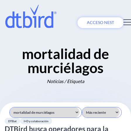
ACCESO NEST
mortalidad de
murciélagos
Noticias / Etiqueta
DTBat
I+D y colaboración
DTBird busca operadores para la