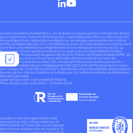
Liquen Consultoría Ambiental S.L. ha recibido una ayuda para la contratación de dos
personas jóvenes, menores de treinta años, capacitadas para llevar a cabo proyectos
de investigación en calidad de investigadoras, tecnólogas, personal técnico y otros
perfiles profesionales de I+D+i, facilitando su inserción laboral tanto en el sector para
contribuir a incrementar la competitividad de la investigación y la innovación. La
financiación de esta ayuda se realizará con cargo a los correspondientes fondos
dotados en el Presupuesto de gastos del Servicio Público de Empleo Estatal (SEPE), en
el marco de los recursos financieros derivados del Instrumento Europeo de
Recuperación (Next Generation UE), a través del Mecanismo de Recuperación y
Resiliencia establecido por el Reglamento (UE) 2021/241 del Parlamento Europeo y
del Consejo, de 12 de febrero de 2021, distribuidos a las Comunidades Autónomas en
función de los criterios objetivos acordados por la Conferencia Sectorial de Empleo y
Asuntos Laborales.
Lugar de Ejecución: Comunidad de Madrid
Plazo de ejecución: Julio 2023 – Octubre 2025
Las labores de ciberseguridad en esta
empresa han sido cofinanciadas por el
PROGRAMA KIT DIGITAL con el objetivo
de promover el desarrollo tecnológico, la
innovación y una investigación de calidad.