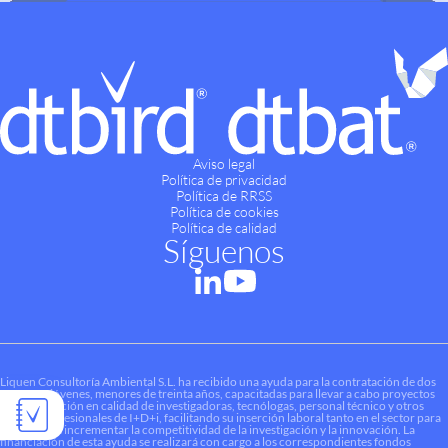
Aviso legal
Política de privacidad
Política de RRSS
Política de cookies
Política de calidad
Síguenos
Liquen Consultoría Ambiental S.L. ha recibido una ayuda para la contratación de dos
personas jóvenes, menores de treinta años, capacitadas para llevar a cabo proyectos
de investigación en calidad de investigadoras, tecnólogas, personal técnico y otros
perfiles profesionales de I+D+i, facilitando su inserción laboral tanto en el sector para
contribuir a incrementar la competitividad de la investigación y la innovación. La
financiación de esta ayuda se realizará con cargo a los correspondientes fondos