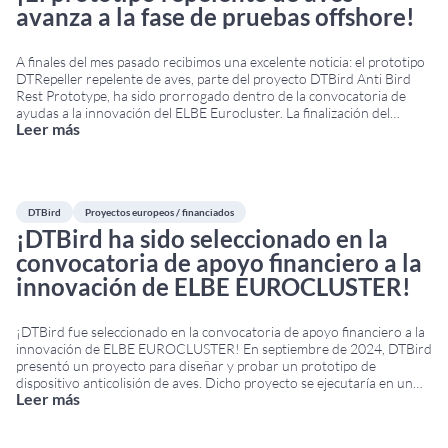
avanza a la fase de pruebas offshore!
A finales del mes pasado recibimos una excelente noticia: el prototipo
DTRepeller repelente de aves, parte del proyecto DTBird Anti Bird
Rest Prototype, ha sido prorrogado dentro de la convocatoria de
ayudas a la innovación del ELBE Eurocluster. La finalización del
Leer más
proyecto está prevista para junio de 2025, permitiendo continuar con
el desarrollo técnico y
...
DTBird
Proyectos europeos / financiados
¡DTBird ha sido seleccionado en la
convocatoria de apoyo financiero a la
innovación de ELBE EUROCLUSTER!
¡DTBird fue seleccionado en la convocatoria de apoyo financiero a la
innovación de ELBE EUROCLUSTER! En septiembre de 2024, DTBird
presentó un proyecto para diseñar y probar un prototipo de
dispositivo anticolisión de aves. Dicho proyecto se ejecutaría en un
Leer más
parque eólico flotante situado en la costa sur de Francia. El proyecto
recibió financiación del
...