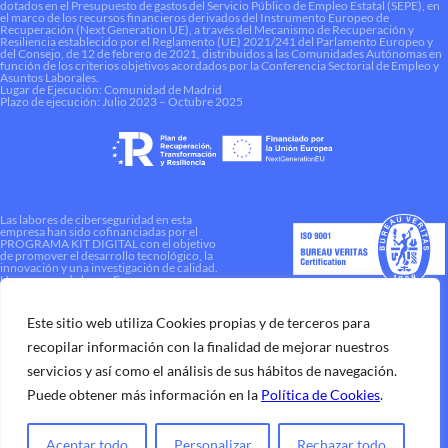
dotados en el Presupuesto de gastos del Servicio Público de Empleo Estatal (SEPE), en
el marco de los recursos financieros derivados del Instrumento Europeo de
Recuperación (Next Generation UE), a través del Mecanismo de Recuperación y
Resiliencia establecido por el Reglamento (UE) 2021/241 del Parlamento Europeo y
del Consejo, de 12 de febrero de 2021, distribuidos a las Comunidades Autónomas en
función de los criterios objetivos acordados por la Conferencia Sectorial de Empleo y
Asuntos Laborales.
Lugar de Ejecución: Comunidad de Madrid
Plazo de ejecución: Julio 2023 – Octubre 2025
Las labores de ciberseguridad en esta
empresa han sido cofinanciadas por el
PROGRAMA KIT DIGITAL con el objetivo
de promover el desarrollo tecnológico, la
innovación y una investigación de calidad.
Una manera de hacer Europa
Este sitio web utiliza Cookies propias y de terceros para
recopilar información con la finalidad de mejorar nuestros
servicios y así como el análisis de sus hábitos de navegación.
Puede obtener más información en la
Política de Cookies
.
Aceptar todo
Personalizar
Rechazar todo