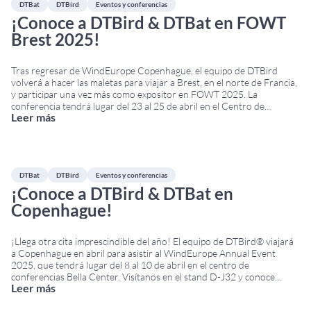
DTBat
DTBird
Eventos y conferencias
¡Conoce a DTBird & DTBat en FOWT
Brest 2025!
Tras regresar de WindEurope Copenhague, el equipo de DTBird
volverá a hacer las maletas para viajar a Brest, en el norte de Francia,
y participar una vez más como expositor en FOWT 2025. La
conferencia tendrá lugar del 23 al 25 de abril en el Centro de
Leer más
Congresos Le Quartz. Si deseas más información sobre
...
DTBat
DTBird
Eventos y conferencias
¡Conoce a DTBird & DTBat en
Copenhague!
¡Llega otra cita imprescindible del año! El equipo de DTBird® viajará
a Copenhague en abril para asistir al WindEurope Annual Event
2025, que tendrá lugar del 8 al 10 de abril en el centro de
conferencias Bella Center. Visítanos en el stand D-J32 y conoce
Leer más
nuestras soluciones para la monitorización de aves y murciélagos en
...