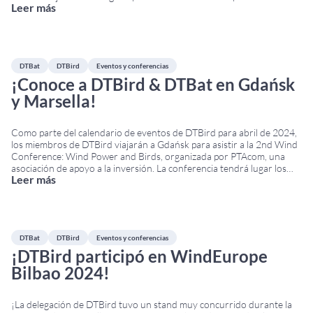
Leer más
Research Symposium (EBRS) 2024. La conferencia tendrá lugar del 2
al 6 de septiembre en el
...
DTBat
DTBird
Eventos y conferencias
¡Conoce a DTBird & DTBat en Gdańsk
y Marsella!
Como parte del calendario de eventos de DTBird para abril de 2024,
los miembros de DTBird viajarán a Gdańsk para asistir a la 2nd Wind
Conference: Wind Power and Birds, organizada por PTAcom, una
asociación de apoyo a la inversión. La conferencia tendrá lugar los
Leer más
días 18 y 19 de abril en el Hotel Almond
...
DTBat
DTBird
Eventos y conferencias
¡DTBird participó en WindEurope
Bilbao 2024!
¡La delegación de DTBird tuvo un stand muy concurrido durante la