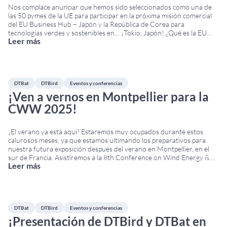
Nos complace anunciar que hemos sido seleccionados como una de
las 50 pymes de la UE para participar en la próxima misión comercial
del EU Business Hub – Japón y la República de Corea para
tecnologías verdes y sostenibles en… ¡Tokio, Japón! ¿Qué es la EU
Leer más
Business Hub Japón 2025? Se trata de un programa
...
DTBat
DTBird
Eventos y conferencias
¡Ven a vernos en Montpellier para la
CWW 2025!
¡El verano ya está aquí! Estaremos muy ocupados durante estos
calurosos meses, ya que estamos ultimando los preparativos para
nuestra futura exposición después del verano en Montpellier, en el
sur de Francia. Asistiremos a la 8th Conference on Wind Energy &
Leer más
Wildlife Impacts. La conferencia tendrá lugar del 8 al 12 de
septiembre en Corum,
...
DTBat
DTBird
Eventos y conferencias
¡Presentación de DTBird y DTBat en