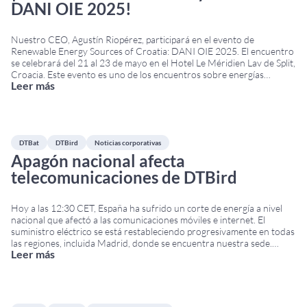
DANI OIE 2025!
Nuestro CEO, Agustín Riopérez, participará en el evento de
Renewable Energy Sources of Croatia: DANI OIE 2025. El encuentro
se celebrará del 21 al 23 de mayo en el Hotel Le Méridien Lav de Split,
Croacia. Este evento es uno de los encuentros sobre energías
Leer más
renovables más importantes del sudeste de Europa. Reúne a
responsables
...
DTBat
DTBird
Noticias corporativas
Apagón nacional afecta
telecomunicaciones de DTBird
Hoy a las 12:30 CET, España ha sufrido un corte de energía a nivel
nacional que afectó a las comunicaciones móviles e internet. El
suministro eléctrico se está restableciendo progresivamente en todas
las regiones, incluida Madrid, donde se encuentra nuestra sede.
Leer más
Impacto en las operaciones de DTBird & DTBat A pesar de este
national power
...