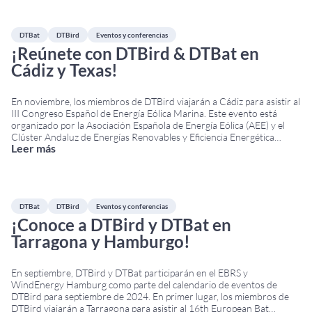
DTBat
DTBird
Eventos y conferencias
¡Reúnete con DTBird & DTBat en
Cádiz y Texas!
En noviembre, los miembros de DTBird viajarán a Cádiz para asistir al
III Congreso Español de Energía Eólica Marina. Este evento está
organizado por la Asociación Española de Energía Eólica (AEE) y el
Clúster Andaluz de Energías Renovables y Eficiencia Energética
Leer más
(CLANER). El Congreso tendrá lugar los días 7 y 8 de noviembre en el
Palacio
...
DTBat
DTBird
Eventos y conferencias
¡Conoce a DTBird y DTBat en
Tarragona y Hamburgo!
En septiembre, DTBird y DTBat participarán en el EBRS y
WindEnergy Hamburg como parte del calendario de eventos de
DTBird para septiembre de 2024. En primer lugar, los miembros de
DTBird viajarán a Tarragona para asistir al 16th European Bat