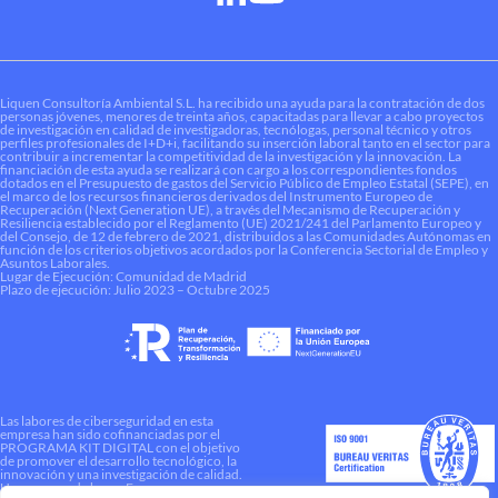
Liquen Consultoría Ambiental S.L. ha recibido una ayuda para la contratación de dos
personas jóvenes, menores de treinta años, capacitadas para llevar a cabo proyectos
de investigación en calidad de investigadoras, tecnólogas, personal técnico y otros
perfiles profesionales de I+D+i, facilitando su inserción laboral tanto en el sector para
contribuir a incrementar la competitividad de la investigación y la innovación. La
financiación de esta ayuda se realizará con cargo a los correspondientes fondos
dotados en el Presupuesto de gastos del Servicio Público de Empleo Estatal (SEPE), en
el marco de los recursos financieros derivados del Instrumento Europeo de
Recuperación (Next Generation UE), a través del Mecanismo de Recuperación y
Resiliencia establecido por el Reglamento (UE) 2021/241 del Parlamento Europeo y
del Consejo, de 12 de febrero de 2021, distribuidos a las Comunidades Autónomas en
función de los criterios objetivos acordados por la Conferencia Sectorial de Empleo y
Asuntos Laborales.
Lugar de Ejecución: Comunidad de Madrid
Plazo de ejecución: Julio 2023 – Octubre 2025
Las labores de ciberseguridad en esta
empresa han sido cofinanciadas por el
PROGRAMA KIT DIGITAL con el objetivo
de promover el desarrollo tecnológico, la
innovación y una investigación de calidad.
Una manera de hacer Europa