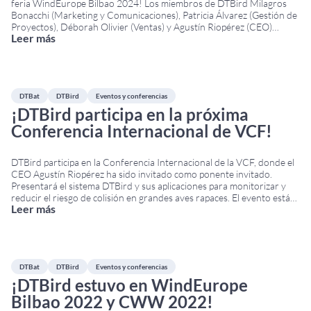
feria WindEurope Bilbao 2024! Los miembros de DTBird Milagros
Bonacchi (Marketing y Comunicaciones), Patricia Álvarez (Gestión de
Proyectos), Déborah Olivier (Ventas) y Agustín Riopérez (CEO)
Leer más
viajaron a Bilbao para asistir al evento anual WindEurope 2024. La
conferencia y exposición se celebraron en el Bilbao
...
DTBat
DTBird
Eventos y conferencias
¡DTBird participa en la próxima
Conferencia Internacional de VCF!
DTBird participa en la Conferencia Internacional de la VCF, donde el
CEO Agustín Riopérez ha sido invitado como ponente invitado.
Presentará el sistema DTBird y sus aplicaciones para monitorizar y
reducir el riesgo de colisión en grandes aves rapaces. El evento está
Leer más
organizado por la Fundación para la Conservación de los Buitres
(VCF) en el
...
DTBat
DTBird
Eventos y conferencias
¡DTBird estuvo en WindEurope
Bilbao 2022 y CWW 2022!