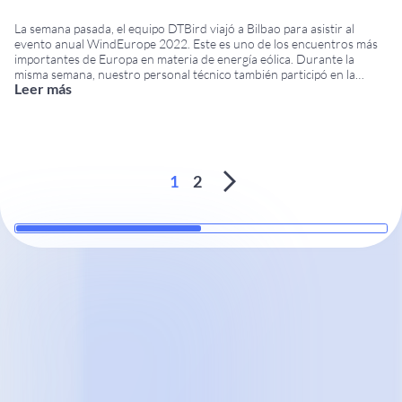
La semana pasada, el equipo DTBird viajó a Bilbao para asistir al
evento anual WindEurope 2022. Este es uno de los encuentros más
importantes de Europa en materia de energía eólica. Durante la
misma semana, nuestro personal técnico también participó en la
Leer más
Conferencia sobre Impactos Eólicos y Fauna Silvestre (CWW). Esta
se ha celebrado en
...
1
2