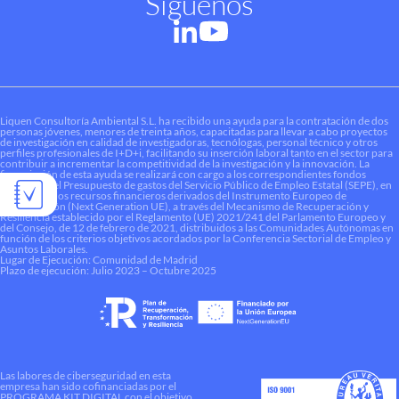
Síguenos
Liquen Consultoría Ambiental S.L. ha recibido una ayuda para la contratación de dos
personas jóvenes, menores de treinta años, capacitadas para llevar a cabo proyectos
de investigación en calidad de investigadoras, tecnólogas, personal técnico y otros
perfiles profesionales de I+D+i, facilitando su inserción laboral tanto en el sector para
contribuir a incrementar la competitividad de la investigación y la innovación. La
financiación de esta ayuda se realizará con cargo a los correspondientes fondos
dotados en el Presupuesto de gastos del Servicio Público de Empleo Estatal (SEPE), en
el marco de los recursos financieros derivados del Instrumento Europeo de
Recuperación (Next Generation UE), a través del Mecanismo de Recuperación y
Resiliencia establecido por el Reglamento (UE) 2021/241 del Parlamento Europeo y
del Consejo, de 12 de febrero de 2021, distribuidos a las Comunidades Autónomas en
función de los criterios objetivos acordados por la Conferencia Sectorial de Empleo y
Asuntos Laborales.
Lugar de Ejecución: Comunidad de Madrid
Plazo de ejecución: Julio 2023 – Octubre 2025
Las labores de ciberseguridad en esta
empresa han sido cofinanciadas por el
PROGRAMA KIT DIGITAL con el objetivo