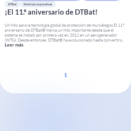
DTBat
Noticias corporativas
¡El 11.º aniversario de DTBat!
Un hito para la tecnología global de protección de murciélagos El 11.º
aniversario de DTBat® marca un hito importante desde que el
sistema se instaló por primera vez en 2012 en un aerogenerador
(WTG). Desde entonces, DTBat® ha evolucionado hasta convertirse
Leer más
en una solución fiable y eficaz para supervisar la actividad de los
murciélagos y
...
1