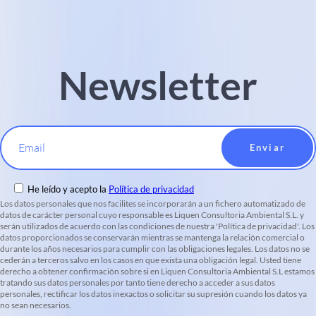
Newsletter
Email
He leído y acepto la
Política de privacidad
Los datos personales que nos facilites se incorporarán a un fichero automatizado de
datos de carácter personal cuyo responsable es Liquen Consultoria Ambiental S.L. y
serán utilizados de acuerdo con las condiciones de nuestra 'Política de privacidad'. Los
datos proporcionados se conservarán mientras se mantenga la relación comercial o
durante los años necesarios para cumplir con las obligaciones legales. Los datos no se
cederán a terceros salvo en los casos en que exista una obligación legal. Usted tiene
derecho a obtener confirmación sobre si en Liquen Consultoria Ambiental S.L estamos
tratando sus datos personales por tanto tiene derecho a acceder a sus datos
personales, rectificar los datos inexactos o solicitar su supresión cuando los datos ya
no sean necesarios.