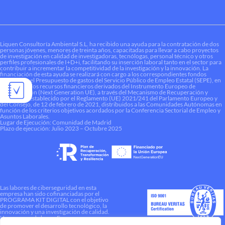
Liquen Consultoría Ambiental S.L. ha recibido una ayuda para la contratación de dos
personas jóvenes, menores de treinta años, capacitadas para llevar a cabo proyectos
de investigación en calidad de investigadoras, tecnólogas, personal técnico y otros
perfiles profesionales de I+D+i, facilitando su inserción laboral tanto en el sector para
contribuir a incrementar la competitividad de la investigación y la innovación. La
financiación de esta ayuda se realizará con cargo a los correspondientes fondos
dotados en el Presupuesto de gastos del Servicio Público de Empleo Estatal (SEPE), en
el marco de los recursos financieros derivados del Instrumento Europeo de
Recuperación (Next Generation UE), a través del Mecanismo de Recuperación y
Resiliencia establecido por el Reglamento (UE) 2021/241 del Parlamento Europeo y
del Consejo, de 12 de febrero de 2021, distribuidos a las Comunidades Autónomas en
función de los criterios objetivos acordados por la Conferencia Sectorial de Empleo y
Asuntos Laborales.
Lugar de Ejecución: Comunidad de Madrid
Plazo de ejecución: Julio 2023 – Octubre 2025
Las labores de ciberseguridad en esta
empresa han sido cofinanciadas por el
PROGRAMA KIT DIGITAL con el objetivo
de promover el desarrollo tecnológico, la
innovación y una investigación de calidad.
Una manera de hacer Europa