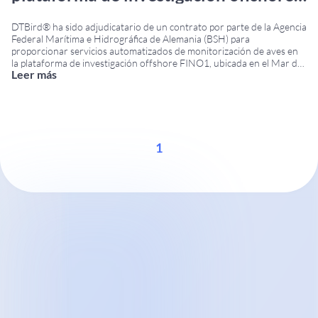
FINO1
DTBird® ha sido adjudicatario de un contrato por parte de la Agencia
Federal Marítima e Hidrográfica de Alemania (BSH) para
proporcionar servicios automatizados de monitorización de aves en
la plataforma de investigación offshore FINO1, ubicada en el Mar del
Leer más
Norte. El BSH es la autoridad federal responsable de la navegación
marítima, las actividades offshore y
...
1