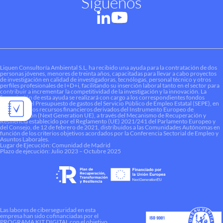
Síguenos
Liquen Consultoría Ambiental S.L. ha recibido una ayuda para la contratación de dos
personas jóvenes, menores de treinta años, capacitadas para llevar a cabo proyectos
de investigación en calidad de investigadoras, tecnólogas, personal técnico y otros
perfiles profesionales de I+D+i, facilitando su inserción laboral tanto en el sector para
contribuir a incrementar la competitividad de la investigación y la innovación. La
financiación de esta ayuda se realizará con cargo a los correspondientes fondos
dotados en el Presupuesto de gastos del Servicio Público de Empleo Estatal (SEPE), en
el marco de los recursos financieros derivados del Instrumento Europeo de
Recuperación (Next Generation UE), a través del Mecanismo de Recuperación y
Resiliencia establecido por el Reglamento (UE) 2021/241 del Parlamento Europeo y
del Consejo, de 12 de febrero de 2021, distribuidos a las Comunidades Autónomas en
función de los criterios objetivos acordados por la Conferencia Sectorial de Empleo y
Asuntos Laborales.
Lugar de Ejecución: Comunidad de Madrid
Plazo de ejecución: Julio 2023 – Octubre 2025
Las labores de ciberseguridad en esta
empresa han sido cofinanciadas por el
PROGRAMA KIT DIGITAL con el objetivo