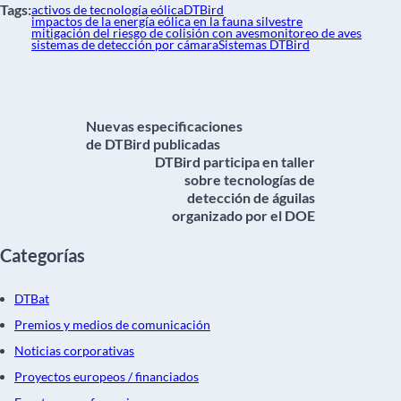
Tags:
activos de tecnología eólica
DTBird
impactos de la energía eólica en la fauna silvestre
mitigación del riesgo de colisión con aves
monitoreo de aves
sistemas de detección por cámara
Sistemas DTBird
Nuevas especificaciones
de DTBird publicadas
DTBird participa en taller
sobre tecnologías de
detección de águilas
organizado por el DOE
Categorías
DTBat
Premios y medios de comunicación
Noticias corporativas
Proyectos europeos / financiados