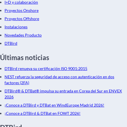
I+D y colaboración
Proyectos Onshore
Proyectos Offshore
Instalaciones
Novedades Producto
DTBird
Últimas noticias
DTBird renueva su certificación ISO 9001:2015
NEST refuerza la seguridad de acceso con autenticación en dos
factores (2FA)
DTBird® & DTBat® impulsa su entrada en Corea del Sur en ENVEX
2026
¡Conoce a DTBird y DTBat en WindEurope Madrid 2026!
¡Conoce a DTBird & DTBat en FOWT 2026!