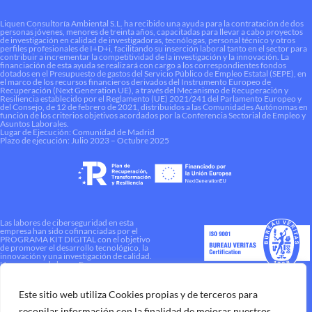
Liquen Consultoría Ambiental S.L. ha recibido una ayuda para la contratación de dos
personas jóvenes, menores de treinta años, capacitadas para llevar a cabo proyectos
de investigación en calidad de investigadoras, tecnólogas, personal técnico y otros
perfiles profesionales de I+D+i, facilitando su inserción laboral tanto en el sector para
contribuir a incrementar la competitividad de la investigación y la innovación. La
financiación de esta ayuda se realizará con cargo a los correspondientes fondos
dotados en el Presupuesto de gastos del Servicio Público de Empleo Estatal (SEPE), en
el marco de los recursos financieros derivados del Instrumento Europeo de
Recuperación (Next Generation UE), a través del Mecanismo de Recuperación y
Resiliencia establecido por el Reglamento (UE) 2021/241 del Parlamento Europeo y
del Consejo, de 12 de febrero de 2021, distribuidos a las Comunidades Autónomas en
función de los criterios objetivos acordados por la Conferencia Sectorial de Empleo y
Asuntos Laborales.
Lugar de Ejecución: Comunidad de Madrid
Plazo de ejecución: Julio 2023 – Octubre 2025
Las labores de ciberseguridad en esta
empresa han sido cofinanciadas por el
PROGRAMA KIT DIGITAL con el objetivo
de promover el desarrollo tecnológico, la
innovación y una investigación de calidad.
Una manera de hacer Europa
Este sitio web utiliza Cookies propias y de terceros para
recopilar información con la finalidad de mejorar nuestros