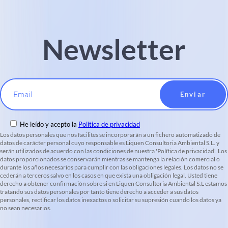
Newsletter
Email
He leído y acepto la
Política de privacidad
Los datos personales que nos facilites se incorporarán a un fichero automatizado de
datos de carácter personal cuyo responsable es Liquen Consultoria Ambiental S.L. y
serán utilizados de acuerdo con las condiciones de nuestra 'Política de privacidad'. Los
datos proporcionados se conservarán mientras se mantenga la relación comercial o
durante los años necesarios para cumplir con las obligaciones legales. Los datos no se
cederán a terceros salvo en los casos en que exista una obligación legal. Usted tiene
derecho a obtener confirmación sobre si en Liquen Consultoria Ambiental S.L estamos
tratando sus datos personales por tanto tiene derecho a acceder a sus datos
personales, rectificar los datos inexactos o solicitar su supresión cuando los datos ya
no sean necesarios.