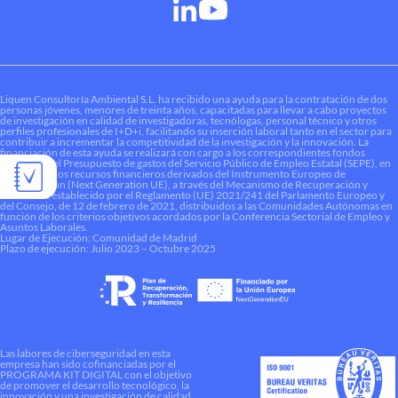
Liquen Consultoría Ambiental S.L. ha recibido una ayuda para la contratación de dos
personas jóvenes, menores de treinta años, capacitadas para llevar a cabo proyectos
de investigación en calidad de investigadoras, tecnólogas, personal técnico y otros
perfiles profesionales de I+D+i, facilitando su inserción laboral tanto en el sector para
contribuir a incrementar la competitividad de la investigación y la innovación. La
financiación de esta ayuda se realizará con cargo a los correspondientes fondos
dotados en el Presupuesto de gastos del Servicio Público de Empleo Estatal (SEPE), en
el marco de los recursos financieros derivados del Instrumento Europeo de
Recuperación (Next Generation UE), a través del Mecanismo de Recuperación y
Resiliencia establecido por el Reglamento (UE) 2021/241 del Parlamento Europeo y
del Consejo, de 12 de febrero de 2021, distribuidos a las Comunidades Autónomas en
función de los criterios objetivos acordados por la Conferencia Sectorial de Empleo y
Asuntos Laborales.
Lugar de Ejecución: Comunidad de Madrid
Plazo de ejecución: Julio 2023 – Octubre 2025
Las labores de ciberseguridad en esta
empresa han sido cofinanciadas por el
PROGRAMA KIT DIGITAL con el objetivo
de promover el desarrollo tecnológico, la
innovación y una investigación de calidad.