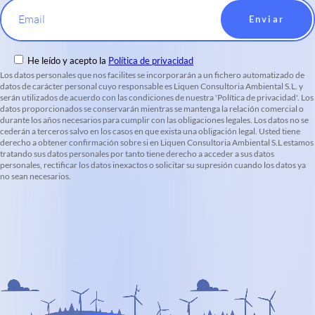
Email
He leído y acepto la
Política de privacidad
Los datos personales que nos facilites se incorporarán a un fichero automatizado de
datos de carácter personal cuyo responsable es Liquen Consultoria Ambiental S.L. y
serán utilizados de acuerdo con las condiciones de nuestra 'Política de privacidad'. Los
datos proporcionados se conservarán mientras se mantenga la relación comercial o
durante los años necesarios para cumplir con las obligaciones legales. Los datos no se
cederán a terceros salvo en los casos en que exista una obligación legal. Usted tiene
derecho a obtener confirmación sobre si en Liquen Consultoria Ambiental S.L estamos
tratando sus datos personales por tanto tiene derecho a acceder a sus datos
personales, rectificar los datos inexactos o solicitar su supresión cuando los datos ya
no sean necesarios.