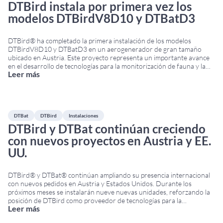
DTBird instala por primera vez los
modelos DTBirdV8D10 y DTBatD3
DTBird® ha completado la primera instalación de los modelos
DTBirdV8D10 y DTBatD3 en un aerogenerador de gran tamaño
ubicado en Austria. Este proyecto representa un importante avance
en el desarrollo de tecnologías para la monitorización de fauna y la
Leer más
reducción del riesgo de colisión en los aerogeneradores modernos de
gran capacidad. DTBirdV8D10 para aerogeneradores de
...
DTBat
DTBird
Instalaciones
DTBird y DTBat continúan creciendo
con nuevos proyectos en Austria y EE.
UU.
DTBird® y DTBat® continúan ampliando su presencia internacional
con nuevos pedidos en Austria y Estados Unidos. Durante los
próximos meses se instalarán nueve nuevas unidades, reforzando la
posición de DTBird como proveedor de tecnologías para la
Leer más
monitorización de fauna y la reducción del riesgo de colisión en
parques eólicos. Nuevas instalaciones de DTBird y DTBat
...