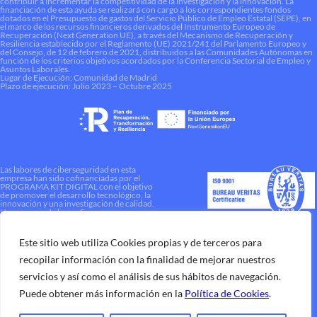
contribuir a incrementar la competitividad de la investigación y la innovación. La
financiación de esta ayuda se realizará con cargo a los correspondientes fondos
dotados en el Presupuesto de gastos del Servicio Público de Empleo Estatal (SEPE), en
el marco de los recursos financieros derivados del Instrumento Europeo de
Recuperación (Next Generation UE), a través del Mecanismo de Recuperación y
Resiliencia establecido por el Reglamento (UE) 2021/241 del Parlamento Europeo y
del Consejo, de 12 de febrero de 2021, distribuidos a las Comunidades Autónomas en
función de los criterios objetivos acordados por la Conferencia Sectorial de Empleo y
Asuntos Laborales.
Lugar de Ejecución: Comunidad de Madrid
Plazo de ejecución: Julio 2023 – Octubre 2025
Las labores de ciberseguridad en esta
empresa han sido cofinanciadas por el
PROGRAMA KIT DIGITAL con el objetivo
de promover el desarrollo tecnológico, la
innovación y una investigación de calidad.
Una manera de hacer Europa
Este sitio web utiliza Cookies propias y de terceros para
recopilar información con la finalidad de mejorar nuestros
servicios y así como el análisis de sus hábitos de navegación.
Puede obtener más información en la
Política de Cookies
.