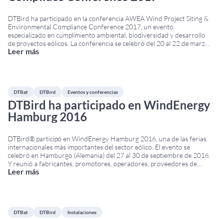
DTBird ha participado en la conferencia AWEA Wind Project Siting &
Environmental Compliance Conference 2017, un evento
especializado en cumplimiento ambiental, biodiversidad y desarrollo
de proyectos eólicos. La conferencia se celebró del 20 al 22 de marzo
Leer más
de 2017 en Austin, Texas (Estados Unidos), y fue organizada por la
American Wind Energy Association (AWEA), actualmente
...
DTBat
DTBird
Eventos y conferencias
DTBird ha participado en WindEnergy
Hamburg 2016
DTBird® participó en WindEnergy Hamburg 2016, una de las ferias
internacionales más importantes del sector eólico. El evento se
celebró en Hamburgo (Alemania) del 27 al 30 de septiembre de 2016.
Y reunió a fabricantes, promotores, operadores, proveedores de
Leer más
tecnología y profesionales de la energía eólica de todo el mundo.
DTBird en WindEnergy Hamburg 2016
...
DTBat
DTBird
Instalaciones