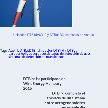
Unidades DTBirdV8D10 y DTBat D3 instaladas en Austria.
Tags:
Austria
DTBat
DTBird
modelos DTBird y DTBat
parques eólicos europeos
sistemas de detección de aves
sistemas de detección de murciélagos
DTBird ha participado en
WindEnergy Hamburg
2016
DTBird completa el
traslado de un sistema
entre aerogeneradores
en un solo día