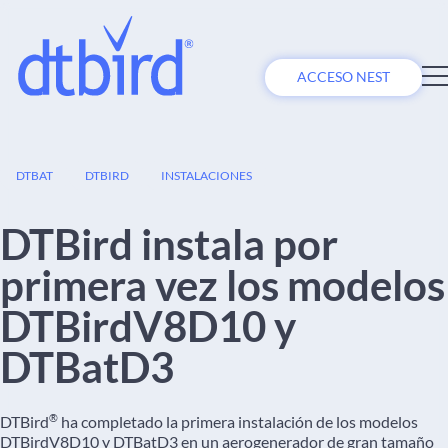
ACCESO NEST
20
DTBAT
DTBIRD
INSTALACIONES
SEP
DTBird instala por
primera vez los modelos
DTBirdV8D10 y
DTBatD3
®
DTBird
ha completado la primera instalación de los modelos
DTBirdV8D10 y DTBatD3 en un aerogenerador de gran tamaño