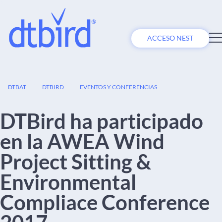
ACCESO NEST
31
DTBAT
DTBIRD
EVENTOS Y CONFERENCIAS
ENE
DTBird ha participado
en la AWEA Wind
Project Sitting &
Environmental
Compliace Conference