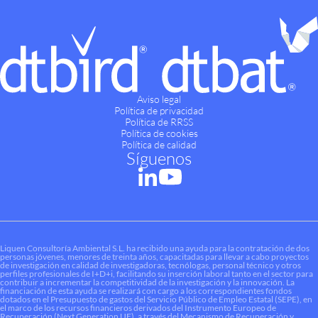
Aviso legal
Política de privacidad
Política de RRSS
Política de cookies
Política de calidad
Síguenos
Liquen Consultoría Ambiental S.L. ha recibido una ayuda para la contratación de dos
personas jóvenes, menores de treinta años, capacitadas para llevar a cabo proyectos
de investigación en calidad de investigadoras, tecnólogas, personal técnico y otros
perfiles profesionales de I+D+i, facilitando su inserción laboral tanto en el sector para
contribuir a incrementar la competitividad de la investigación y la innovación. La
financiación de esta ayuda se realizará con cargo a los correspondientes fondos
dotados en el Presupuesto de gastos del Servicio Público de Empleo Estatal (SEPE), en
el marco de los recursos financieros derivados del Instrumento Europeo de
Recuperación (Next Generation UE), a través del Mecanismo de Recuperación y