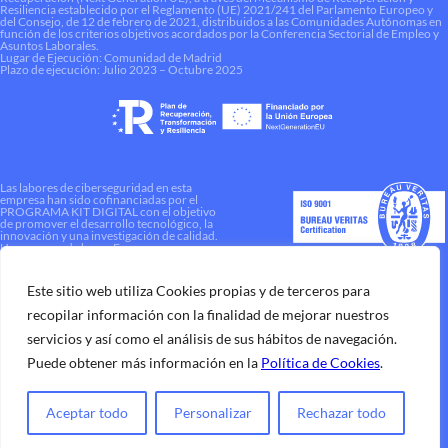
Resiliencia establecido por el Reglamento (UE) 2021/241 del Parlamento Europeo y
del Consejo, de 12 de febrero de 2021, distribuidos a las Comunidades Autónomas en
función de los criterios objetivos acordados por la Conferencia Sectorial de Empleo y
Asuntos Laborales.
Lugar de Ejecución: Comunidad de Madrid
Plazo de ejecución: Julio 2023 – Octubre 2025
Las labores de ciberseguridad en esta
empresa han sido cofinanciadas por el
PROGRAMA KIT DIGITAL con el objetivo
de promover el desarrollo tecnológico, la
innovación y una investigación de calidad.
Una manera de hacer Europa
Este sitio web utiliza Cookies propias y de terceros para
recopilar información con la finalidad de mejorar nuestros
servicios y así como el análisis de sus hábitos de navegación.
Puede obtener más información en la
Política de Cookies
.
Aceptar todo
Personalizar
Rechazar todo