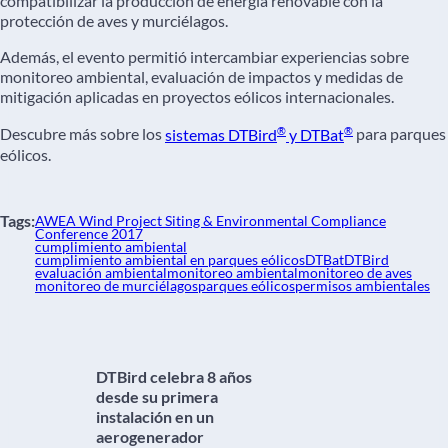
compatibilizar la producción de energía renovable con la
protección de aves y murciélagos.
Además, el evento permitió intercambiar experiencias sobre
monitoreo ambiental, evaluación de impactos y medidas de
mitigación aplicadas en proyectos eólicos internacionales.
®
®
Descubre más sobre los
sistemas DTBird
y DTBat
para parques
eólicos.
Tags:
AWEA Wind Project Siting & Environmental Compliance
Conference 2017
cumplimiento ambiental
cumplimiento ambiental en parques eólicos
DTBat
DTBird
evaluación ambiental
monitoreo ambiental
monitoreo de aves
monitoreo de murciélagos
parques eólicos
permisos ambientales
DTBird celebra 8 años
desde su primera
instalación en un
aerogenerador